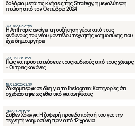
δολάρια μετά τις κινήσεις της Strategy, η μεγαλύτερη
πτώση από τον Οκτώβριο 2024
20/04/2026 21:56
Η Anthropic ανοίγει τη συζήτηση γύρω από τους
κινδύνους του νέου μοντέλου τεχνητής νοημοσύνης που
έχει δημιουργήσει
23/03/2026 16:21
Πώς να προστατεύσετε τους κωδικούς από τους χάκερς
– Οι τρεις κανόνες
18/02/2026 02:39
Ζάκερμπεργκ σε δίκη για το Instagram: Κατηγορίες ότι
σχεδιάστηκε ως εθιστικό για ανηλίκους
31/01/2026 19:16
Στίβεν Χόκινγκ: Η ζοφερή προειδοποίησή του για την
τεχνητή νοημοσύνη πριν από 12 χρόνια