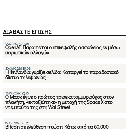
ΔΙΑΒΑΣΤΕ ΕΠΙΣΗΣ
12/07/2026 22:08
OpenAI: Παραιτείται ο επικεφαλής ασφαλείας εν μέσω
σαρωτικών αλλαγών
30/06/2026 19:08
Η Φινλανδία γυρίζει σελίδα: Καταργεί το παραδοσιακό
δίκτυο τηλεφωνίας
12/06/2026 22:25
Ο Μασκ έγινε ο πρώτος τρισεκατομμυριούχος στον
πλανήτη, «εκτοξεύτηκε» η μετοχή της Space X στο
ντεμπούτο της στη Wall Street
07/06/2026 20:26
Βitcoin σε ελεύθερη πτώση: Κάτω από τα 60.000