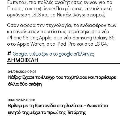
Εμπντό», πιο πολλές αναζητήσεις έγιναν για το
Παρίσι, τον τυφώνα «Πατρίτσια», την ισλαμική
οργάνωση ISIS και το Νεπάλ (λόγω σεισμού).
Όσον αφορά την τεχνολογία, το ενδιαφέρον των
καταναλωτών πρωτίστως στράφηκε στο νέο
iPhone 6S της Apple, στο νέο Samsung Galaxy S6,
στο Apple Watch, στο iPad Pro και στο LG G4.
Google
,
τι έψαξαν στο google οι Έλληνες
ΔΗΜΟΦΙΛΗ
04/08/2026 09:02
Νάξος: Έχασε το έλεγχο του ταχύπλοου και παρέσυρε
άλλα δύο σκάφη
30/07/2026 08:26
Θρίλερ με τη Βρετανίδα στη βαλίτσα – Ανοικτό το
κινητό της μέχρι το πρωί της Τετάρτης