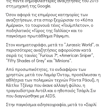
τις πέντε δημοφιλέστερες αναζητήσεις του 2015
στη μηχανή της Google.
Όσον αφορά τις επιμέρους κατηγορίες των
αναζητήσεων, στα σπορ ξεχώρισαν το «Κόπα
Αμέρικα», το τουρνουά τένις «Γουίμπλετον», ο
ποδηλατικός «Γύρος της Γαλλίας» και το
παγκόσμιο πρωτάθλημα Ράγκμπι.
Στον κινηματογράφο, μετά το “Jurassic World”, οι
περισσότερες αναζητήσεις αφορούσαν κατά
σειρά τις ταινίες “Furious 7″, «American Sniper”,
“Fifty Shades of Grey” και “Minions”.
Από προσωπικότητες, το ενδιαφέρον των
χρηστών, μετά τον Λαμάρ Όντομ, προσέλκυσαν η
αθλήτρια των πολεμικών τεχνών Ρόντα Ράουζι, η
Κέιτλιν Τζένερ που έκανε αλλαγή φύλου, η
τραγουδίστρια Αντέλ και ο ηθοποιός Τσάρλι Σιν
που διαγνώσθηκε με AIDS.
Στην παγκόσμια ειδησεογραφία, μετά το «Σαρλί