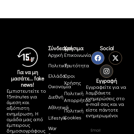
Σύνδεσμοι
Χρήσιμα
Social
Αρχική
Επικοινωνία
Πολιτική
Ταυτότητα
Για να μη
Ελλάδα
Όροι
μασάτε... fake
Εγγραφή
Χρήσης
news!
Οικονομία
Εγγραφείτε για να
Εμπιστευτείτε το
λαμβάνετε
Πολιτική
15minutes για
Διεθνή
ενημερώσεις στο
Απορρήτου
άμεση και
e-mail σας και να
Αθλητικά
αξιόπιστη
είστε πάντοτε
Πολιτική
ενημέρωση. Η
ενημερωμένοι
Cookies
Lifestyle
ομάδα μας από
έμπειρους
War
δημοσιογράφους