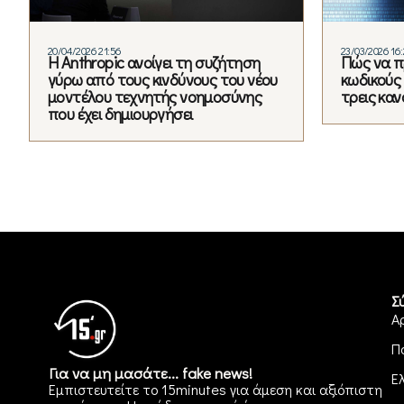
20/04/2026 21:56
23/03/2026 16:
Η Anthropic ανοίγει τη συζήτηση
Πώς να π
γύρω από τους κινδύνους του νέου
κωδικούς 
μοντέλου τεχνητής νοημοσύνης
τρεις καν
που έχει δημιουργήσει
Σ
Α
Π
Για να μη μασάτε... fake news!
Ε
Εμπιστευτείτε το 15minutes για άμεση και αξιόπιστη