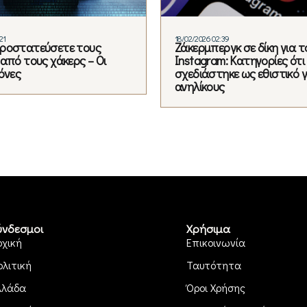
21
18/02/2026 02:39
ροστατεύσετε τους
Ζάκερμπεργκ σε δίκη για τ
από τους χάκερς – Οι
Instagram: Κατηγορίες ότι
όνες
σχεδιάστηκε ως εθιστικό γ
ανηλίκους
ύνδεσμοι
Χρήσιμα
ρχική
Επικοινωνία
ολιτική
Ταυτότητα
λλάδα
Όροι Χρήσης