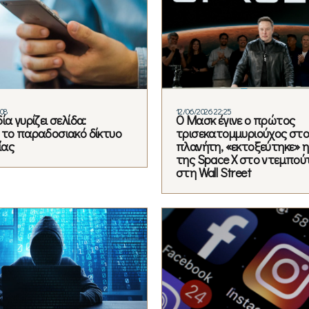
:08
12/06/2026 22:25
ία γυρίζει σελίδα:
Ο Μασκ έγινε ο πρώτος
 το παραδοσιακό δίκτυο
τρισεκατομμυριούχος στ
ίας
πλανήτη, «εκτοξεύτηκε» η
της Space X στο ντεμπού
στη Wall Street