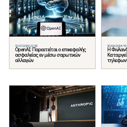
12/07/2026 22:08
30/06/2026 19
OpenAI: Παραιτείται ο επικεφαλής
Η Φινλανδ
ασφαλείας εν μέσω σαρωτικών
Καταργεί
αλλαγών
τηλεφων