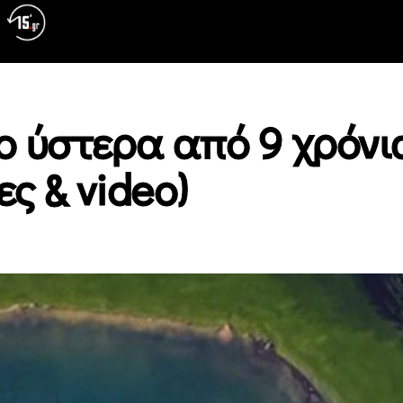
ο ύστερα από 9 χρόνι
ς & video)