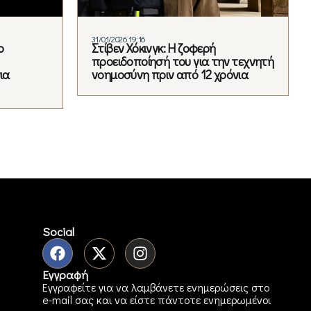
31/01/2026 19:16
ο
Στίβεν Χόκινγκ: Η ζοφερή
προειδοποίησή του για την τεχνητή
ια
νοημοσύνη πριν από 12 χρόνια
Social
Εγγραφή
Εγγραφείτε για να λαμβάνετε ενημερώσεις στο
e-mail σας και να είστε πάντοτε ενημερωμένοι