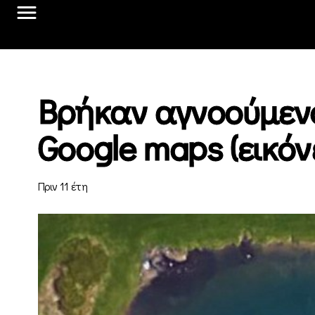
Βρήκαν αγνοούμεν
Google maps (εικόνε
Πριν 11 έτη