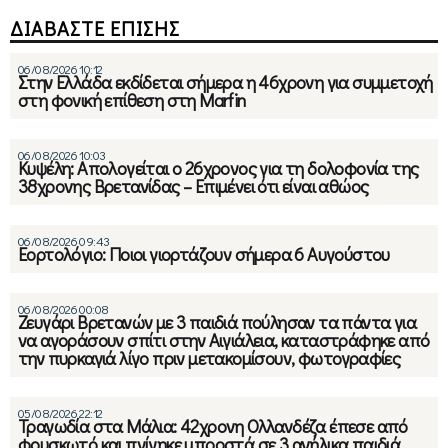
ΔΙΑΒΑΣΤΕ ΕΠΙΣΗΣ
06/08/2026 10:12
Στην Ελλάδα εκδίδεται σήμερα η 46χρονη για συμμετοχή
στη φονική επίθεση στη Marfin
06/08/2026 10:03
Κυψέλη: Απολογείται ο 26χρονος για τη δολοφονία της
38χρονης Βρετανίδας – Επιμένει ότι είναι αθώος
06/08/2026 09:43
Εορτολόγιο: Ποιοι γιορτάζουν σήμερα 6 Αυγούστου
06/08/2026 00:08
Ζευγάρι Βρετανών με 3 παιδιά πούλησαν τα πάντα για
να αγοράσουν σπίτι στην Αιγιάλεια, καταστράφηκε από
την πυρκαγιά λίγο πριν μετακομίσουν, φωτογραφίες
05/08/2026 22:12
Τραγωδία στα Μάλια: 42χρονη Ολλανδέζα έπεσε από
φουσκωτό και πνίγηκε μπροστά σε 3 ανήλικα παιδιά