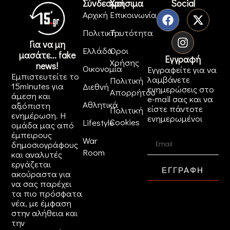
Σύνδεσμοι
Χρήσιμα
Social
Αρχική
Επικοινωνία
Πολιτική
Ταυτότητα
Για να μη
Ελλάδα
Όροι
μασάτε... fake
Εγγραφή
Χρήσης
news!
Οικονομία
Εγγραφείτε για να
Εμπιστευτείτε το
λαμβάνετε
Πολιτική
15minutes για
Διεθνή
ενημερώσεις στο
Απορρήτου
άμεση και
e-mail σας και να
Αθλητικά
αξιόπιστη
είστε πάντοτε
Πολιτική
ενημέρωση. Η
ενημερωμένοι
Cookies
Lifestyle
ομάδα μας από
έμπειρους
War
δημοσιογράφους
Room
και αναλυτές
εργάζεται
ΕΓΓΡΑΦΗ
ακούραστα για
να σας παρέχει
τα πιο πρόσφατα
νέα, με έμφαση
στην αλήθεια και
την