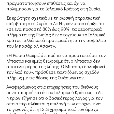
πραγματοποιήσουν επιθέσεις και όχι να
πολεμήσουν για το Ισλαμικό Κράτος στη Συρία.
Σε ερώτηση σχετικά με τη ρωσική στρατιωτική
επέμβαση στη Συρία, ο Λε Ντριάν υποστήριξε ότι
«σε ένα ποσοστό 80% έως 90%, τα αεροπορικά
πλήγματα της Ρωσίας δεν στοχεύουν το Ισλαμικό
Κράτος, αλλά κατά προτεραιότητα την ασφάλεια
του Μπασάρ αλ Ασαντ».
«Η Ρωσία θεωρεί ότι πρέπει να προστατεύσει τον
Μπασάρ και εμείς θεωρούμε ότι ο Μπασάρ δεν
αποτελεί μέρος της λύσης. Ο Μπασάρ δολοφονεί
τον λαό του», πρόσθεσε ταυτιζόμενος σχεδόν
πλήρως με τις θέσεις της Ουάσινγκτον.
Αναφερόμενος στις επιχειρήσεις του διεθνούς
συνασπισμού κατά του Ισλαμικού Κράτους, ο Λε
Ντριάν εξήγησε ότι ο βασικότερος λόγος για τον
οποίο περιπλέκεται η επιλογή των στόχων είναι
το γεγονός ότι η ISIS χρησιμοποιεί τον άμαχο