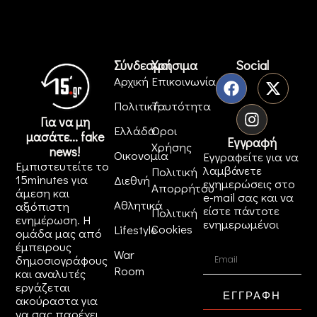
Σύνδεσμοι
Χρήσιμα
Social
Αρχική
Επικοινωνία
Πολιτική
Ταυτότητα
Για να μη
Ελλάδα
Όροι
μασάτε... fake
Εγγραφή
Χρήσης
news!
Οικονομία
Εγγραφείτε για να
Εμπιστευτείτε το
λαμβάνετε
Πολιτική
15minutes για
Διεθνή
ενημερώσεις στο
Απορρήτου
άμεση και
e-mail σας και να
Αθλητικά
αξιόπιστη
είστε πάντοτε
Πολιτική
ενημέρωση. Η
ενημερωμένοι
Cookies
Lifestyle
ομάδα μας από
έμπειρους
War
δημοσιογράφους
Room
και αναλυτές
εργάζεται
ΕΓΓΡΑΦΗ
ακούραστα για
να σας παρέχει