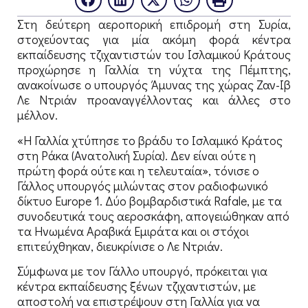
Στη δεύτερη αεροπορική επιδρομή στη Συρία,
στοχεύοντας για μία ακόμη φορά κέντρα
εκπαίδευσης τζιχαντιστών του Ισλαμικού Κράτους
προχώρησε η Γαλλία τη νύχτα της Πέμπτης,
ανακοίνωσε ο υπουργός Άμυνας της χώρας Ζαν-Ιβ
Λε Ντριάν προαναγγέλλοντας και άλλες στο
μέλλον.
«Η Γαλλία χτύπησε το βράδυ το Ισλαμικό Κράτος
στη Ράκα (Ανατολική Συρία). Δεν είναι ούτε η
πρώτη φορά ούτε και η τελευταία», τόνισε ο
Γάλλος υπουργός μιλώντας στον ραδιοφωνικό
δίκτυο Europe 1. Δύο βομβαρδιστικά Rafale, με τα
συνοδευτικά τους αεροσκάφη, απογειώθηκαν από
τα Ηνωμένα Αραβικά Εμιράτα και οι στόχοι
επιτεύχθηκαν, διευκρίνισε ο Λε Ντριάν.
Σύμφωνα με τον Γάλλο υπουργό, πρόκειται για
κέντρα εκπαίδευσης ξένων τζιχαντιστών, με
αποστολή να επιστρέψουν στη Γαλλία για να