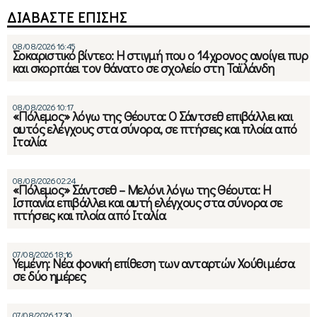
ΔΙΑΒΑΣΤΕ ΕΠΙΣΗΣ
08/08/2026 16:45
Σοκαριστικό βίντεο: Η στιγμή που ο 14χρονος ανοίγει πυρ
και σκορπάει τον θάνατο σε σχολείο στη Ταϊλάνδη
08/08/2026 10:17
«Πόλεμος» λόγω της Θέουτα: Ο Σάντσεθ επιβάλλει και
αυτός ελέγχους στα σύνορα, σε πτήσεις και πλοία από
Ιταλία
08/08/2026 02:24
«Πόλεμος» Σάντσεθ – Μελόνι λόγω της Θέουτα: Η
Ισπανία επιβάλλει και αυτή ελέγχους στα σύνορα σε
πτήσεις και πλοία από Ιταλία
07/08/2026 18:16
Υεμένη: Νέα φονική επίθεση των ανταρτών Χούθι μέσα
σε δύο ημέρες
07/08/2026 17:30