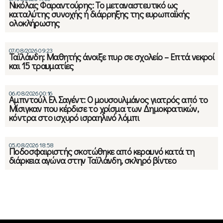
Νικόλας Φαραντούρης: Το μεταναστευτικό ως
καταλύτης συνοχής ή διάρρηξης της ευρωπαϊκής
ολοκλήρωσης
07/08/2026 09:23
Ταϊλάνδη: Μαθητής άνοιξε πυρ σε σχολείο – Επτά νεκροί
και 15 τραυματίες
06/08/2026 00:16
Αμπντούλ Ελ Σαγέντ: Ο μουσουλμάνος γιατρός από το
Μίσιγκαν που κέρδισε το χρίσμα των Δημοκρατικών,
κόντρα στο ισχυρό ισραηλινό λόμπι
05/08/2026 18:58
Ποδοσφαιριστής σκοτώθηκε από κεραυνό κατά τη
διάρκεια αγώνα στην Ταϊλάνδη, σκληρό βίντεο