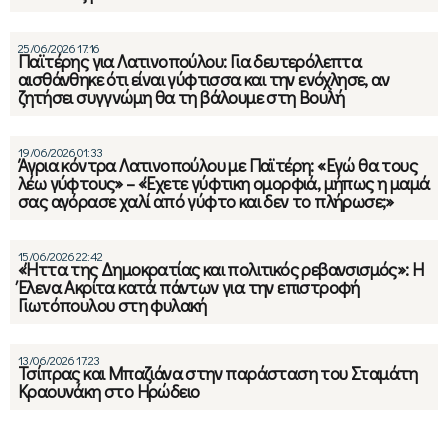
25/06/2026 17:16
Παϊτέρης για Λατινοπούλου: Για δευτερόλεπτα
αισθάνθηκε ότι είναι γύφτισσα και την ενόχλησε, αν
ζητήσει συγγνώμη θα τη βάλουμε στη Βουλή
19/06/2026 01:33
Άγρια κόντρα Λατινοπούλου με Παϊτέρη: «Εγώ θα τους
λέω γύφτους» – «Έχετε γύφτικη ομορφιά, μήπως η μαμά
σας αγόρασε χαλί από γύφτο και δεν το πλήρωσε;»
15/06/2026 22:42
«Ήττα της Δημοκρατίας και πολιτικός ρεβανσισμός»: Η
Έλενα Ακρίτα κατά πάντων για την επιστροφή
Γιωτόπουλου στη φυλακή
13/06/2026 17:23
Τσίπρας και Μπαζιάνα στην παράσταση του Σταμάτη
Κραουνάκη στο Ηρώδειο