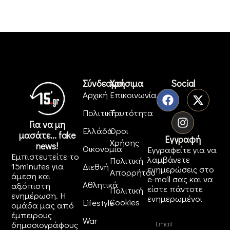
Σύνδεσμοι
Χρήσιμα
Social
Αρχική
Επικοινωνία
Πολιτική
Ταυτότητα
Για να μη
Ελλάδα
Όροι
μασάτε... fake
Εγγραφή
Χρήσης
news!
Οικονομία
Εγγραφείτε για να
Εμπιστευτείτε το
λαμβάνετε
Πολιτική
15minutes για
Διεθνή
ενημερώσεις στο
Απορρήτου
άμεση και
e-mail σας και να
Αθλητικά
αξιόπιστη
είστε πάντοτε
Πολιτική
ενημέρωση. Η
ενημερωμένοι
Cookies
Lifestyle
ομάδα μας από
έμπειρους
War
δημοσιογράφους