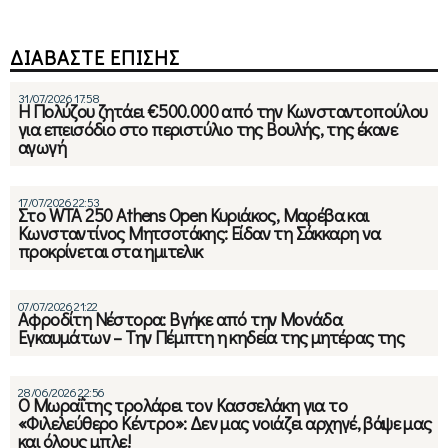
ΔΙΑΒΑΣΤΕ ΕΠΙΣΗΣ
31/07/2026 17:58
Η Πολύζου ζητάει €500.000 από την Κωνσταντοπούλου
για επεισόδιο στο περιστύλιο της Βουλής, της έκανε
αγωγή
17/07/2026 22:53
Στο WTA 250 Athens Open Κυριάκος, Μαρέβα και
Κωνσταντίνος Μητσοτάκης: Είδαν τη Σάκκαρη να
προκρίνεται στα ημιτελικ
07/07/2026 21:22
Αφροδίτη Νέστορα: Βγήκε από την Μονάδα
Εγκαυμάτων – Την Πέμπτη η κηδεία της μητέρας της
28/06/2026 22:56
Ο Μωραΐτης τρολάρει τον Κασσελάκη για το
«Φιλελεύθερο Κέντρο»: Δεν μας νοιάζει αρχηγέ, βάψε μας
και όλους μπλε!