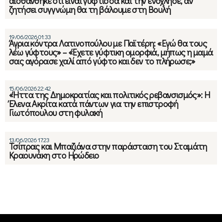
αισθάνθηκε ότι είναι γύφτισσα και την ενόχλησε, αν
ζητήσει συγγνώμη θα τη βάλουμε στη Βουλή
19/06/2026 01:33
Άγρια κόντρα Λατινοπούλου με Παϊτέρη: «Εγώ θα τους
λέω γύφτους» – «Έχετε γύφτικη ομορφιά, μήπως η μαμά
σας αγόρασε χαλί από γύφτο και δεν το πλήρωσε;»
15/06/2026 22:42
«Ήττα της Δημοκρατίας και πολιτικός ρεβανσισμός»: Η
Έλενα Ακρίτα κατά πάντων για την επιστροφή
Γιωτόπουλου στη φυλακή
13/06/2026 17:23
Τσίπρας και Μπαζιάνα στην παράσταση του Σταμάτη
Κραουνάκη στο Ηρώδειο