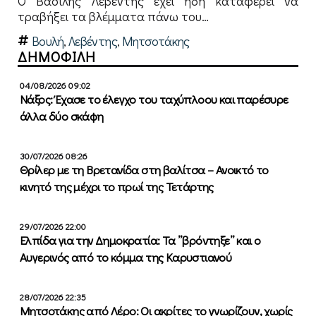
Ο Βασίλης Λεβέντης έχει ήδη καταφέρει να
τραβήξει τα βλέμματα πάνω του…
Βουλή
,
Λεβέντης
,
Μητσοτάκης
ΔΗΜΟΦΙΛΗ
04/08/2026 09:02
Νάξος: Έχασε το έλεγχο του ταχύπλοου και παρέσυρε
άλλα δύο σκάφη
30/07/2026 08:26
Θρίλερ με τη Βρετανίδα στη βαλίτσα – Ανοικτό το
κινητό της μέχρι το πρωί της Τετάρτης
29/07/2026 22:00
Ελπίδα για την Δημοκρατία: Τα ”βρόντηξε” και ο
Αυγερινός από το κόμμα της Καρυστιανού
28/07/2026 22:35
Μητσοτάκης από Λέρο: Οι ακρίτες το γνωρίζουν, χωρίς