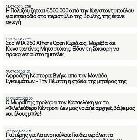
31/07/2026 17:58
Η Πολύζου ζητάει €500.000 από την Κωνσταντοπούλου
για επεισόδιο στο περιστύλιο της Βουλής, της έκανε
αγωγή
17/07/2026 22:53
Στο WTA 250 Athens Open Κυριάκος, Μαρέβα και
Κωνσταντίνος Μητσοτάκης: Είδαν τη Σάκκαρη να
προκρίνεται στα ημιτελικ
07/07/2026 21:22
Αφροδίτη Νέστορα: Βγήκε από την Μονάδα
Εγκαυμάτων – Την Πέμπτη η κηδεία της μητέρας της
28/06/2026 22:56
Ο Μωραΐτης τρολάρει τον Κασσελάκη για το
«Φιλελεύθερο Κέντρο»: Δεν μας νοιάζει αρχηγέ, βάψε μας
και όλους μπλε!
25/06/2026 17:16
Παϊτέρης για Λατινοπούλου: Για δευτερόλεπτα