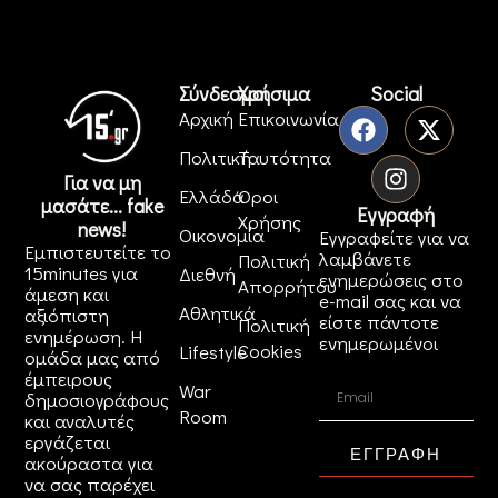
Σύνδεσμοι
Χρήσιμα
Social
Αρχική
Επικοινωνία
Πολιτική
Ταυτότητα
Για να μη
Ελλάδα
Όροι
μασάτε... fake
Εγγραφή
Χρήσης
news!
Οικονομία
Εγγραφείτε για να
Εμπιστευτείτε το
λαμβάνετε
Πολιτική
15minutes για
Διεθνή
ενημερώσεις στο
Απορρήτου
άμεση και
e-mail σας και να
Αθλητικά
αξιόπιστη
είστε πάντοτε
Πολιτική
ενημέρωση. Η
ενημερωμένοι
Cookies
Lifestyle
ομάδα μας από
έμπειρους
War
δημοσιογράφους
Room
και αναλυτές
εργάζεται
ΕΓΓΡΑΦΗ
ακούραστα για
να σας παρέχει