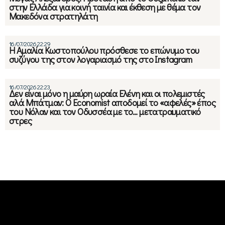
στην Ελλάδα για κοινή ταινία και έκθεση με θέμα τον
Μακεδόνα στρατηλάτη
16/07/2026 22:29
Η Αμαλία Κωστοπούλου πρόσθεσε το επώνυμο του
συζύγου της στον λογαριασμό της στο Instagram
16/07/2026 22:23
Δεν είναι μόνο η μαύρη ωραία Ελένη και οι πολεμιστές
αλά Μπάτμαν: Ο Economist αποδομεί το «αφελές» έπος
του Νόλαν και τον Οδυσσέα με το… μετατραυματικό
στρες