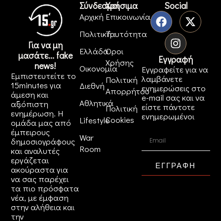
Σύνδεσμοι
Χρήσιμα
Social
Αρχική
Επικοινωνία
Πολιτική
Ταυτότητα
Για να μη
Ελλάδα
Όροι
μασάτε... fake
Εγγραφή
Χρήσης
news!
Οικονομία
Εγγραφείτε για να
Εμπιστευτείτε το
λαμβάνετε
Πολιτική
15minutes για
Διεθνή
ενημερώσεις στο
Απορρήτου
άμεση και
e-mail σας και να
Αθλητικά
αξιόπιστη
είστε πάντοτε
Πολιτική
ενημέρωση. Η
ενημερωμένοι
Cookies
Lifestyle
ομάδα μας από
έμπειρους
War
δημοσιογράφους
Room
και αναλυτές
εργάζεται
ΕΓΓΡΑΦΗ
ακούραστα για
να σας παρέχει
τα πιο πρόσφατα
νέα, με έμφαση
στην αλήθεια και
την