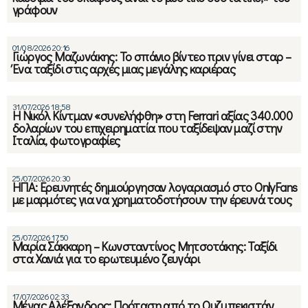
γράφουν
01/08/2026 20:16
Γιώργος Μαζωνάκης: Το σπάνιο βίντεο πριν γίνει σταρ –
Ένα ταξίδι στις αρχές μιας μεγάλης καριέρας
31/07/2026 18:58
Η Νικόλ Κίντμαν «συνελήφθη» στη Ferrari αξίας 340.000
δολαρίων του επιχειρηματία που ταξίδεψαν μαζί στην
Ιταλία, φωτογραφίες
25/07/2026 20:30
ΗΠΑ: Ερευνητές δημιούργησαν λογαριασμό στο OnlyFans
με μαρμότες για να χρηματοδοτήσουν την έρευνά τους
25/07/2026 17:50
Μαρία Σάκκαρη – Κωνσταντίνος Μητσοτάκης: Ταξίδι
στα Χανιά για το ερωτευμένο ζευγάρι
17/07/2026 02:33
Μέγας Αλέξανδρος: Πρόταση από το Ουζμπεκιστάν