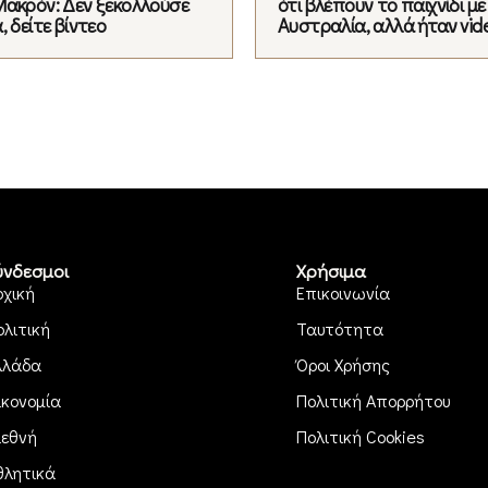
Μακρόν: Δεν ξεκολλούσε
ότι βλέπουν το παιχνίδι με
, δείτε βίντεο
Αυστραλία, αλλά ήταν vid
ύνδεσμοι
Χρήσιμα
ρχική
Επικοινωνία
ολιτική
Ταυτότητα
λλάδα
Όροι Χρήσης
ικονομία
Πολιτική Απορρήτου
ιεθνή
Πολιτική Cookies
θλητικά