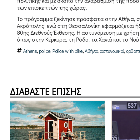
πολιτικής και με σκοπό την αναβάθμιση της προσ
των επισκεπτών της χώρας.
Το πρόγραμμα ξεκίνησε πρόσφατα στην Αθήνα, στ
Ακρόπολης, ενώ στη Θεσσαλονίκη εφαρμόζεται ήδη
80ης Διεθνούς Έκθεσης. Η αστυνόμευση με χρήση 
όπως στην Κέρκυρα, τη Ρόδο, τα Χανιά και το Ναύ
,
,
,
,
,
Athens
police
Police with bike
Αθήνα
αστυνομικοί
ορθοπ
ΔΙΑΒΑΣΤΕ ΕΠΙΣΗΣ