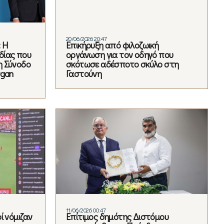
20/06/2026 20:47
 Η
Επικήρυξη από φιλοζωική
δίας που
οργάνωση για τον οδηγό που
η Σύνοδο
σκότωσε αδέσποτο σκύλο στη
rgan
Γαστούνη
11/06/2026 00:47
ί νόμιζαν
Επίτιμος δημότης Διστόμου