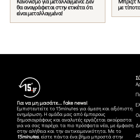
Κανονισμό για μεταλλαγμένα: Δεν
Μπριζίτ 
θα αναγράφεται στην ετικέτα ότι
με τίποτα
είναι μεταλλαγμένα!
Σ
Α
Π
Για να μη μασάτε... fake news!
Ε
Εμπιστευτείτε το 15minutes για άμεση και αξιόπιστη
ενημέρωση. Η ομάδα μας από έμπειρους
Ο
δημοσιογράφους και αναλυτές εργάζεται ακούραστα
για να σας παρέχει τα πιο πρόσφατα νέα, με έμφαση
Δ
στην αλήθεια και την αντικειμενικότητα. Με το
Α
15minutes
, είστε πάντα ένα βήμα μπροστά στην