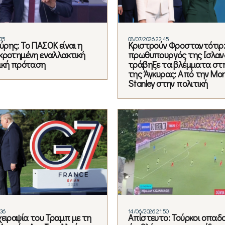
:35
08/07/2026 22:45
ρης: Το ΠΑΣΟΚ είναι η
Κριστρούν Φροσταντότιρ:
κροτημένη εναλλακτική
πρωθυπουργός της Ισλαν
ική πρόταση
τράβηξε τα βλέμματα στ
της Άγκυρας: Από την Mo
Stanley στην πολιτική
:36
14/06/2026 21:50
χειραψία του Τραμπ με τη
Απίστευτο: Τούρκοι οπαδο