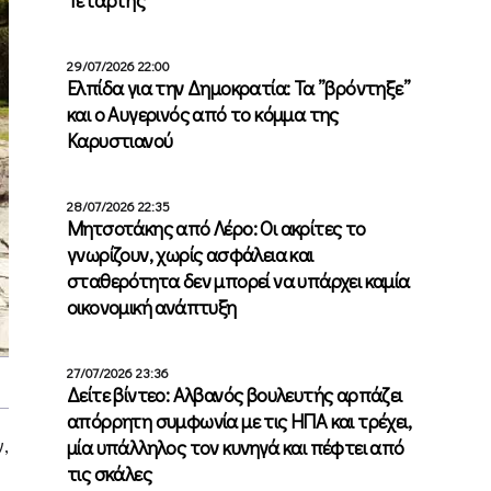
29/07/2026 22:00
Ελπίδα για την Δημοκρατία: Τα ”βρόντηξε”
και ο Αυγερινός από το κόμμα της
Καρυστιανού
28/07/2026 22:35
Μητσοτάκης από Λέρο: Οι ακρίτες το
γνωρίζουν, χωρίς ασφάλεια και
σταθερότητα δεν μπορεί να υπάρχει καμία
οικονομική ανάπτυξη
27/07/2026 23:36
Δείτε βίντεο: Αλβανός βουλευτής αρπάζει
απόρρητη συμφωνία με τις ΗΠΑ και τρέχει,
,
μία υπάλληλος τον κυνηγά και πέφτει από
τις σκάλες