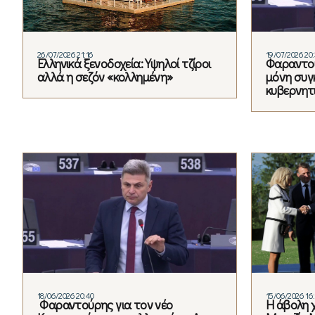
26/07/2026 21:16
19/07/2026 20
Ελληνικά ξενοδοχεία: Υψηλοί τζίροι
Φαραντού
αλλά η σεζόν «κολλημένη»
μόνη συγ
κυβερνητ
18/06/2026 20:40
15/06/2026 16
Φαραντούρης για τον νέο
Η άβολη 