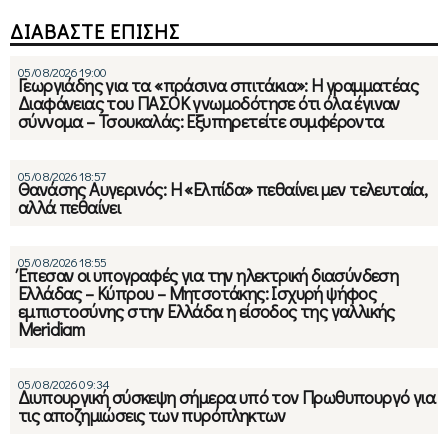
ΔΙΑΒΑΣΤΕ ΕΠΙΣΗΣ
05/08/2026 19:00
Γεωργιάδης για τα «πράσινα σπιτάκια»: Η γραμματέας
Διαφάνειας του ΠΑΣΟΚ γνωμοδότησε ότι όλα έγιναν
σύννομα – Τσουκαλάς: Εξυπηρετείτε συμφέροντα
05/08/2026 18:57
Θανάσης Αυγερινός: Η «Ελπίδα» πεθαίνει μεν τελευταία,
αλλά πεθαίνει
05/08/2026 18:55
Έπεσαν οι υπογραφές για την ηλεκτρική διασύνδεση
Ελλάδας – Κύπρου – Μητσοτάκης: Ισχυρή ψήφος
εμπιστοσύνης στην Ελλάδα η είσοδος της γαλλικής
Meridiam
05/08/2026 09:34
Διυπουργική σύσκεψη σήμερα υπό τον Πρωθυπουργό για
τις αποζημιώσεις των πυρόπληκτων