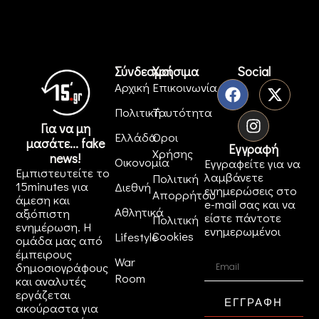
Σύνδεσμοι
Χρήσιμα
Social
Αρχική
Επικοινωνία
Πολιτική
Ταυτότητα
Για να μη
Ελλάδα
Όροι
μασάτε... fake
Εγγραφή
Χρήσης
news!
Οικονομία
Εγγραφείτε για να
Εμπιστευτείτε το
λαμβάνετε
Πολιτική
15minutes για
Διεθνή
ενημερώσεις στο
Απορρήτου
άμεση και
e-mail σας και να
Αθλητικά
αξιόπιστη
είστε πάντοτε
Πολιτική
ενημέρωση. Η
ενημερωμένοι
Cookies
Lifestyle
ομάδα μας από
έμπειρους
War
δημοσιογράφους
Room
και αναλυτές
εργάζεται
ΕΓΓΡΑΦΗ
ακούραστα για