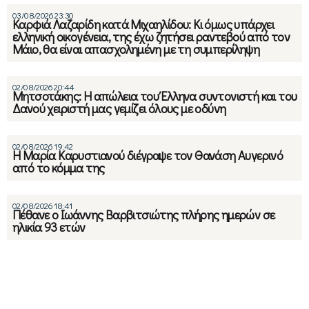
03/08/2026 23:30
Καρφιά Λαζαρίδη κατά Μιχαηλίδου: Κι όμως υπάρχει
ελληνική οικογένεια, της έχω ζητήσει ραντεβού από τον
Μάιο, θα είναι απασχολημένη με τη συμπερίληψη
02/08/2026 20:44
Μητσοτάκης: Η απώλεια του Έλληνα συντονιστή και του
Δανού χειριστή μας γεμίζει όλους με οδύνη
02/08/2026 19:42
Η Μαρία Καρυστιανού διέγραψε τον Θανάση Αυγερινό
από το κόμμα της
02/08/2026 18:41
Πέθανε ο Ιωάννης Βαρβιτσιώτης πλήρης ημερών σε
ηλικία 93 ετών