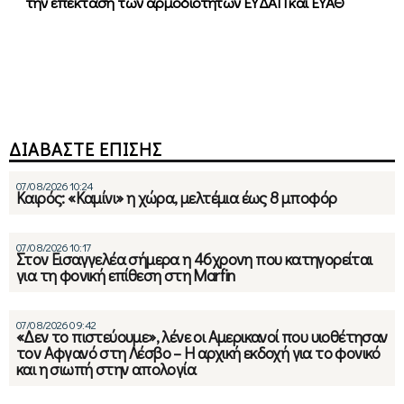
την επέκταση των αρμοδιοτήτων ΕΥΔΑΠ και ΕΥΑΘ
ΔΙΑΒΑΣΤΕ ΕΠΙΣΗΣ
07/08/2026 10:24
Καιρός: «Καμίνι» η χώρα, μελτέμια έως 8 μποφόρ
07/08/2026 10:17
Στον Εισαγγελέα σήμερα η 46χρονη που κατηγορείται
για τη φονική επίθεση στη Marfin
07/08/2026 09:42
«Δεν το πιστεύουμε», λένε οι Αμερικανοί που υιοθέτησαν
τον Αφγανό στη Λέσβο – Η αρχική εκδοχή για το φονικό
και η σιωπή στην απολογία