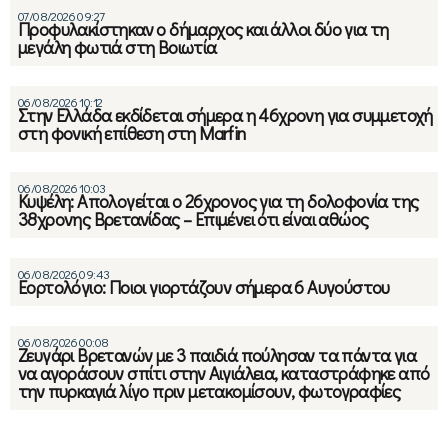
07/08/2026 09:27
Προφυλακίστηκαν ο δήμαρχος και άλλοι δύο για τη
μεγάλη φωτιά στη Βοιωτία
06/08/2026 10:12
Στην Ελλάδα εκδίδεται σήμερα η 46χρονη για συμμετοχή
στη φονική επίθεση στη Marfin
06/08/2026 10:03
Κυψέλη: Απολογείται ο 26χρονος για τη δολοφονία της
38χρονης Βρετανίδας – Επιμένει ότι είναι αθώος
06/08/2026 09:43
Εορτολόγιο: Ποιοι γιορτάζουν σήμερα 6 Αυγούστου
06/08/2026 00:08
Ζευγάρι Βρετανών με 3 παιδιά πούλησαν τα πάντα για
να αγοράσουν σπίτι στην Αιγιάλεια, καταστράφηκε από
την πυρκαγιά λίγο πριν μετακομίσουν, φωτογραφίες