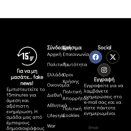
Σύνδεσμοι
Χρήσιμα
Social
Αρχική
Επικοινωνία
Πολιτική
Ταυτότητα
Για να μη
Ελλάδα
Όροι
μασάτε... fake
Εγγραφή
Χρήσης
news!
Οικονομία
Εγγραφείτε για να
Εμπιστευτείτε το
λαμβάνετε
Πολιτική
15minutes για
Διεθνή
ενημερώσεις στο
Απορρήτου
άμεση και
e-mail σας και να
Αθλητικά
αξιόπιστη
είστε πάντοτε
Πολιτική
ενημέρωση. Η
ενημερωμένοι
Cookies
Lifestyle
ομάδα μας από
έμπειρους
War
δημοσιογράφους