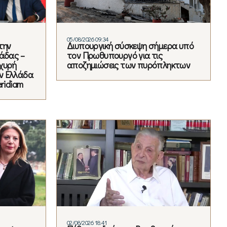
05/08/2026 09:34
την
Διυπουργική σύσκεψη σήμερα υπό
άδας –
τον Πρωθυπουργό για τις
χυρή
αποζημιώσεις των πυρόπληκτων
ν Ελλάδα
ridiam
02/08/2026 18:41