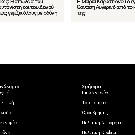
ης: Η απώλεια του
Η Μαρία Καρυστιανού διέ
υντονιστή και του Δανού
Θανάση Αυγερινό από το 
μας γεμίζει όλους με οδύνη
της
ύνδεσμοι
Χρήσιμα
ρχική
Επικοινωνία
ολιτική
Ταυτότητα
λλάδα
Όροι Χρήσης
ικονομία
Πολιτική Απορρήτου
ιεθνή
Πολιτική Cookies