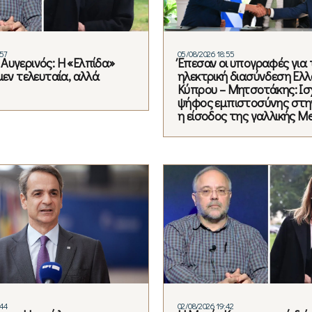
:57
05/08/2026 18:55
Αυγερινός: Η «Ελπίδα»
Έπεσαν οι υπογραφές για 
μεν τελευταία, αλλά
ηλεκτρική διασύνδεση Ελλ
Κύπρου – Μητσοτάκης: Ισ
ψήφος εμπιστοσύνης στη
η είσοδος της γαλλικής Me
:44
02/08/2026 19:42