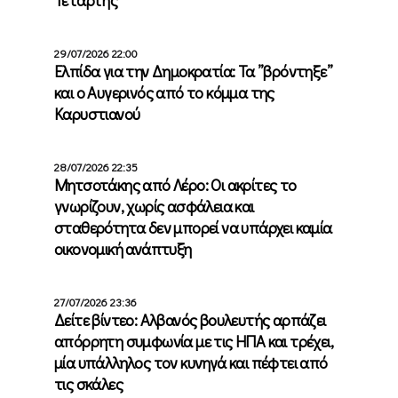
29/07/2026 22:00
Ελπίδα για την Δημοκρατία: Τα ”βρόντηξε”
και ο Αυγερινός από το κόμμα της
Καρυστιανού
28/07/2026 22:35
Μητσοτάκης από Λέρο: Οι ακρίτες το
γνωρίζουν, χωρίς ασφάλεια και
σταθερότητα δεν μπορεί να υπάρχει καμία
οικονομική ανάπτυξη
27/07/2026 23:36
Δείτε βίντεο: Αλβανός βουλευτής αρπάζει
απόρρητη συμφωνία με τις ΗΠΑ και τρέχει,
μία υπάλληλος τον κυνηγά και πέφτει από
τις σκάλες