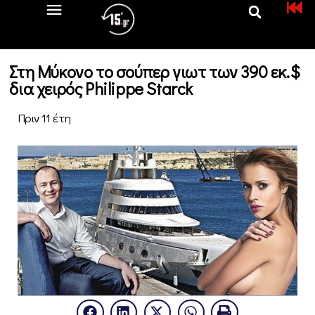
Στη Μύκονο το σούπερ γιωτ των 390 εκ.$
δια χειρός Philippe Starck
Πριν 11 έτη