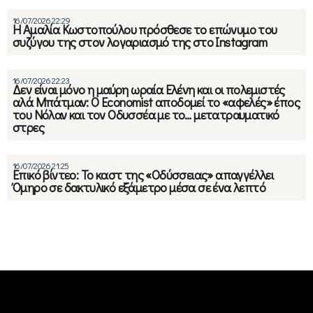
16/07/2026 22:29
Η Αμαλία Κωστοπούλου πρόσθεσε το επώνυμο του
συζύγου της στον λογαριασμό της στο Instagram
16/07/2026 22:23
Δεν είναι μόνο η μαύρη ωραία Ελένη και οι πολεμιστές
αλά Μπάτμαν: Ο Economist αποδομεί το «αφελές» έπος
του Νόλαν και τον Οδυσσέα με το… μετατραυματικό
στρες
16/07/2026 21:25
Επικό βίντεο: Το καστ της «Οδύσσειας» απαγγέλλει
Όμηρο σε δακτυλικό εξάμετρο μέσα σε ένα λεπτό