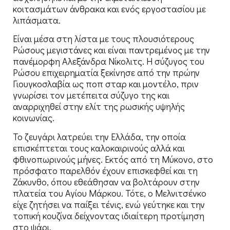
κοιτασμάτων άνθρακα και ενός εργοστασίου με
λιπάσματα.
Είναι μέσα στη λίστα με τους πλουσιότερους
Ρώσους μεγιστάνες και είναι παντρεμένος με την
πανέμορφη Αλεξάνδρα Νίκολιτς. Η σύζυγος του
Ρώσου επιχειρηματία ξεκίνησε από την πρώην
Γιουγκοσλαβία ως ποπ σταρ και μοντέλο, πριν
γνωρίσει τον μετέπειτα σύζυγο της και
αναρριχηθεί στην ελίτ της ρωσικής υψηλής
κοινωνίας.
Το ζευγάρι λατρεύει την Ελλάδα, την οποία
επισκέπτεται τους καλοκαιρινούς αλλά και
φθινοπωρινούς μήνες. Εκτός από τη Μύκονο, στο
πρόσφατο παρελθόν έχουν επισκεφθεί και τη
Ζάκυνθο, όπου εθεάθησαν να βολτάρουν στην
πλατεία του Αγίου Μάρκου. Τότε, ο Μελνιτσένκο
είχε ζητήσει να παίξει τένις, ενώ γεύτηκε και την
τοπική κουζίνα δείχνοντας ιδιαίτερη προτίμηση
στο ψάρι.