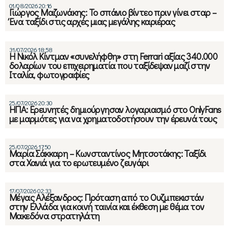
01/08/2026 20:16
Γιώργος Μαζωνάκης: Το σπάνιο βίντεο πριν γίνει σταρ –
Ένα ταξίδι στις αρχές μιας μεγάλης καριέρας
31/07/2026 18:58
Η Νικόλ Κίντμαν «συνελήφθη» στη Ferrari αξίας 340.000
δολαρίων του επιχειρηματία που ταξίδεψαν μαζί στην
Ιταλία, φωτογραφίες
25/07/2026 20:30
ΗΠΑ: Ερευνητές δημιούργησαν λογαριασμό στο OnlyFans
με μαρμότες για να χρηματοδοτήσουν την έρευνά τους
25/07/2026 17:50
Μαρία Σάκκαρη – Κωνσταντίνος Μητσοτάκης: Ταξίδι
στα Χανιά για το ερωτευμένο ζευγάρι
17/07/2026 02:33
Μέγας Αλέξανδρος: Πρόταση από το Ουζμπεκιστάν
στην Ελλάδα για κοινή ταινία και έκθεση με θέμα τον
Μακεδόνα στρατηλάτη