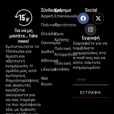
Σύνδεσμοι
Χρήσιμα
Social
Αρχική
Επικοινωνία
Πολιτική
Ταυτότητα
Για να μη
Ελλάδα
Όροι
μασάτε... fake
Εγγραφή
Χρήσης
news!
Οικονομία
Εγγραφείτε για να
Εμπιστευτείτε το
λαμβάνετε
Πολιτική
15minutes για
Διεθνή
ενημερώσεις στο
Απορρήτου
άμεση και
e-mail σας και να
Αθλητικά
αξιόπιστη
είστε πάντοτε
Πολιτική
ενημέρωση. Η
ενημερωμένοι
Cookies
Lifestyle
ομάδα μας από
έμπειρους
War
δημοσιογράφους
Room
και αναλυτές
εργάζεται
ΕΓΓΡΑΦΗ
ακούραστα για
να σας παρέχει
τα πιο πρόσφατα
νέα, με έμφαση
στην αλήθεια και