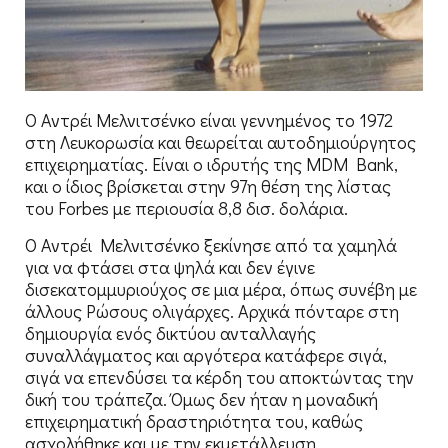
Ο Αντρέι Μελνιτσένκο είναι γεννημένος το 1972
στη Λευκορωσία και θεωρείται αυτοδημιούργητος
επιχειρηματίας. Είναι ο ιδρυτής της MDM Bank,
και ο ίδιος βρίσκεται στην 97η θέση της λίστας
του Forbes με περιουσία 8,8 δισ. δολάρια.
Ο Αντρέι Μελνιτσένκο ξεκίνησε από τα χαμηλά
για να φτάσει στα ψηλά και δεν έγινε
δισεκατομμυριούχος σε μια μέρα, όπως συνέβη με
άλλους Ρώσους ολιγάρχες. Αρχικά πόνταρε στη
δημιουργία ενός δικτύου ανταλλαγής
συναλλάγματος και αργότερα κατάφερε σιγά,
σιγά να επενδύσει τα κέρδη του αποκτώντας την
δική του τράπεζα. Όμως δεν ήταν η μοναδική
επιχειρηματική δραστηριότητα του, καθώς
ασχολήθηκε και με την εκμετάλλευση