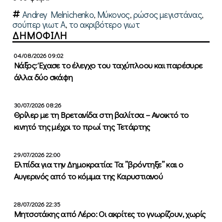
Andrey Melnichenko
,
Μύκονος
,
ρώσος μεγιστάνας
,
σούπερ γιωτ Α
,
το ακριβότερο γιωτ
ΔΗΜΟΦΙΛΗ
04/08/2026 09:02
Νάξος: Έχασε το έλεγχο του ταχύπλοου και παρέσυρε
άλλα δύο σκάφη
30/07/2026 08:26
Θρίλερ με τη Βρετανίδα στη βαλίτσα – Ανοικτό το
κινητό της μέχρι το πρωί της Τετάρτης
29/07/2026 22:00
Ελπίδα για την Δημοκρατία: Τα ”βρόντηξε” και ο
Αυγερινός από το κόμμα της Καρυστιανού
28/07/2026 22:35
Μητσοτάκης από Λέρο: Οι ακρίτες το γνωρίζουν, χωρίς