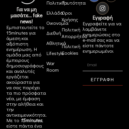
Πολιτική
Ταυτότητα
Για να μη
Ελλάδα
Όροι
μασάτε... fake
Εγγραφή
Χρήσης
news!
Οικονομία
Εγγραφείτε για να
Εμπιστευτείτε το
λαμβάνετε
Πολιτική
15minutes για
Διεθνή
ενημερώσεις στο
Απορρήτου
άμεση και
e-mail σας και να
Αθλητικά
αξιόπιστη
είστε πάντοτε
Πολιτική
ενημέρωση. Η
ενημερωμένοι
Cookies
Lifestyle
ομάδα μας από
έμπειρους
War
δημοσιογράφους
Room
και αναλυτές
εργάζεται
ΕΓΓΡΑΦΗ
ακούραστα για
να σας παρέχει
τα πιο πρόσφατα
νέα, με έμφαση
στην αλήθεια και
την
αντικειμενικότητα.
Με το
15minutes
,
είστε πάντα ένα