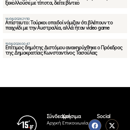
ξεκολλούσε με τίποτα, δείτε βίντεο
14/06/2026 21:50
Απίστευτο: Τούρκοι οπαδοί νόμιζαν ότι βλέπουν το
παιχνίδι με την Αυστραλία, αλλά ήταν video game
11/06/2026 00:47
Επίτιμος δημότης Διστόμου ανακηρύχθηκε ο Πρόεδρος
της Δημοκρατίας Κωνσταντίνος Τασούλας
Σύνδεσμοι
Χρήσιμα
Social
Αρχική
Επικοινωνία