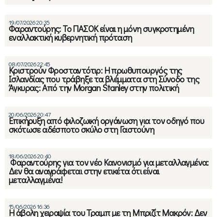
19/07/2026 20:35
Φαραντούρης: Το ΠΑΣΟΚ είναι η μόνη συγκροτημένη
εναλλακτική κυβερνητική πρόταση
08/07/2026 22:45
Κριστρούν Φροσταντότιρ: Η πρωθυπουργός της
Ισλανδίας που τράβηξε τα βλέμματα στη Σύνοδο της
Άγκυρας: Από την Morgan Stanley στην πολιτική
20/06/2026 20:47
Επικήρυξη από φιλοζωική οργάνωση για τον οδηγό που
σκότωσε αδέσποτο σκύλο στη Γαστούνη
18/06/2026 20:40
Φαραντούρης για τον νέο Κανονισμό για μεταλλαγμένα:
Δεν θα αναγράφεται στην ετικέτα ότι είναι
μεταλλαγμένα!
15/06/2026 16:36
Η άβολη χειραψία του Τραμπ με τη Μπριζίτ Μακρόν: Δεν