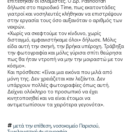
επιτέθηκαν οι ισλαμιστές. Ο Δρ. Pashootan
δήλωσε στο περιοδικό Time, πως εκατοντάδες
γιατροί και νοσηλευτές κλήθηκαν να επιστρέψουν
στην εργασία τους όσο αυξανόταν ο αριθμός των
νεκρών.
«Χωρίς να σκεφτούμε τον κίνδυνο, χωρίς
δισταγμό, εμφανιστήκαμε όλοι» δήλωσε. Μόλις
είδα αυτή την σκηνή, την βρήκα υπέροχη. Τράβηξα
την φωτογραφία και μόλις γύρισα σπίτι θεώρησα
πως θα ήταν ντροπή να μην την μοιραστώ με τον
κόσμο».
Και πρόσθεσε: «Είναι μια εικόνα που μιλά από
μόνη της. Δεν χρειάζεται καν λεζάντα. Δεν
υπάρχουν πολλές φωτογραφίες όπως αυτή.
Δείχνει ολόκληρο το προσωπικό να έχει
κινητοποιηθεί και να είναι έτοιμοι να
αντιμετωπίσουν τα χειρότερα γεγονότα».
μετά την επίθεση
,
νοσοκομείο Παρισιού
,
Συγκλονιστική φωτογραφία