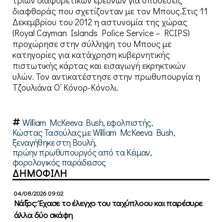
διαφθοράς που σχετίζονταν με τον Μπους.Στις 11
Δεκεμβρίου του 2012 η αστυνομία της χώρας
(Royal Cayman Islands Police Service – RCIPS)
προχώρησε στην σύλληψη του Μπους με
κατηγορίες για κατάχρηση κυβερνητικής
πιστωτικής κάρτας και εισαγωγή εκρηκτικών
υλών.
Τον αντικατέστησε στην πρωθυπουργία η
Τζουλιάνα Ο’ Κόνορ-Κόνολι.
William McKeeva Bush
,
εφολπιστής
,
Κώστας Τασούλας με William McKeeva Bush
,
ξεναγήθηκε στη Βουλή
,
πρώην πρωθυπουργός από τα Κέιμαν
,
φορολογικός παράδεισος
ΔΗΜΟΦΙΛΗ
04/08/2026 09:02
Νάξος: Έχασε το έλεγχο του ταχύπλοου και παρέσυρε
άλλα δύο σκάφη