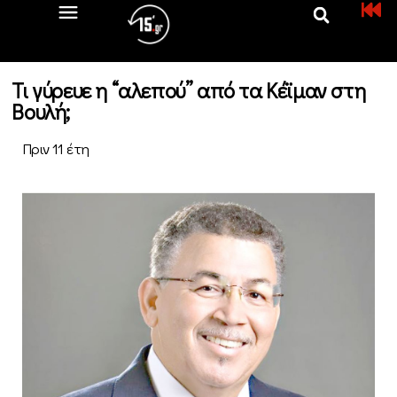
Τι γύρευε η “αλεπού” από τα Κέϊμαν στη
Βουλή;
Πριν 11 έτη