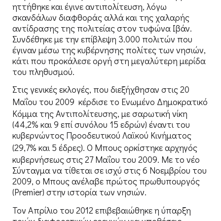
ηττήθηκε και έγινε αντιπολίτευση, λόγω
σκανδάλων διαφθοράς αλλά και της χαλαρής
αντίδρασης της πολιτείας στον τυφώνα Ιβάν.
Συνδέθηκε με την επίβλεψη 3.000 πολιτών που
έγιναν μέσω της κυβέρνησης πολίτες των νησιών,
κάτι που προκάλεσε οργή στη μεγαλύτερη μερίδα
του πληθυσμού.
Στις γενικές εκλογές, που διεξήχθησαν στις 20
Μαΐου του 2009
κέρδισε το Ενωμένο Δημοκρατικό
Κόμμα της Αντιπολίτευσης, με σαρωτική νίκη
(44,2% και 9 επί συνόλου 15 εδρών) έναντι του
κυβερνώντος Προοδευτικού Λαϊκού Κινήματος
(29,7% και 5 έδρες).
Ο Μπους ορκίστηκε αρχηγός
κυβερνήσεως στις 27 Μαΐου του 2009. Με το νέο
Σύνταγμα να τίθεται σε ισχύ στις 6 Νοεμβρίου του
2009, ο Μπους ανέλαβε πρώτος πρωθυπουργός
(Premier) στην ιστορία των νησιών.
Τον Απρίλιο του 2012 επιβεβαιώθηκε η ύπαρξη
τριών διαφορετικών ερευνών για υποθέσεις