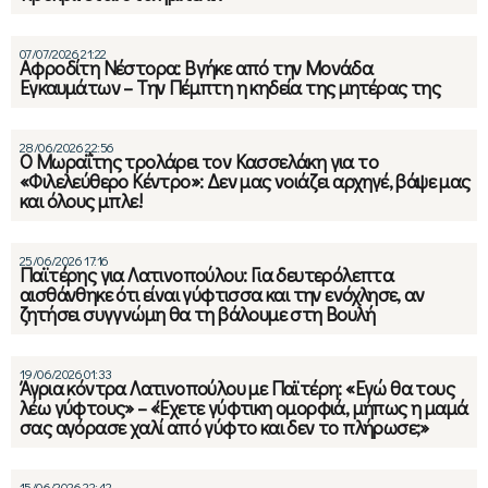
07/07/2026 21:22
Αφροδίτη Νέστορα: Βγήκε από την Μονάδα
Εγκαυμάτων – Την Πέμπτη η κηδεία της μητέρας της
28/06/2026 22:56
Ο Μωραΐτης τρολάρει τον Κασσελάκη για το
«Φιλελεύθερο Κέντρο»: Δεν μας νοιάζει αρχηγέ, βάψε μας
και όλους μπλε!
25/06/2026 17:16
Παϊτέρης για Λατινοπούλου: Για δευτερόλεπτα
αισθάνθηκε ότι είναι γύφτισσα και την ενόχλησε, αν
ζητήσει συγγνώμη θα τη βάλουμε στη Βουλή
19/06/2026 01:33
Άγρια κόντρα Λατινοπούλου με Παϊτέρη: «Εγώ θα τους
λέω γύφτους» – «Έχετε γύφτικη ομορφιά, μήπως η μαμά
σας αγόρασε χαλί από γύφτο και δεν το πλήρωσε;»
15/06/2026 22:42