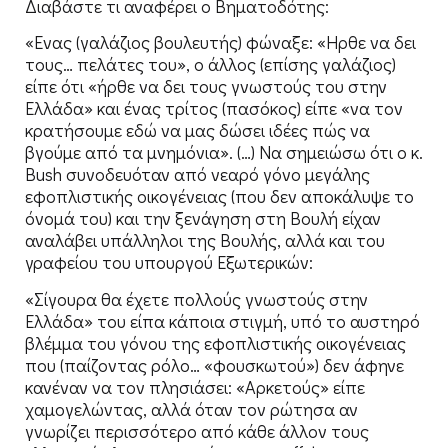
Διαβάστε τι αναφέρει ο Βηματοδότης:
«Ενας (γαλάζιος βουλευτής) φώναξε: «Ηρθε να δει
τους… πελάτες του», ο άλλος (επίσης γαλάζιος)
είπε ότι «ήρθε να δει τους γνωστούς του στην
Ελλάδα» και ένας τρίτος (πασόκος) είπε «να τον
κρατήσουμε εδώ να μας δώσει ιδέες πώς να
βγούμε από τα μνημόνια». (…) Να σημειώσω ότι ο κ.
Bush συνοδευόταν από νεαρό γόνο μεγάλης
εφοπλιστικής οικογένειας (που δεν αποκάλυψε το
όνομά του) και την ξενάγηση στη Βουλή είχαν
αναλάβει υπάλληλοι της Βουλής, αλλά και του
γραφείου του υπουργού Εξωτερικών:
«Σίγουρα θα έχετε πολλούς γνωστούς στην
Ελλάδα» του είπα κάποια στιγμή, υπό το αυστηρό
βλέμμα του γόνου της εφοπλιστικής οικογένειας
που (παίζοντας ρόλο… «φουσκωτού») δεν άφηνε
κανέναν να τον πλησιάσει: «Αρκετούς» είπε
χαμογελώντας, αλλά όταν τον ρώτησα αν
γνωρίζει περισσότερο από κάθε άλλον τους