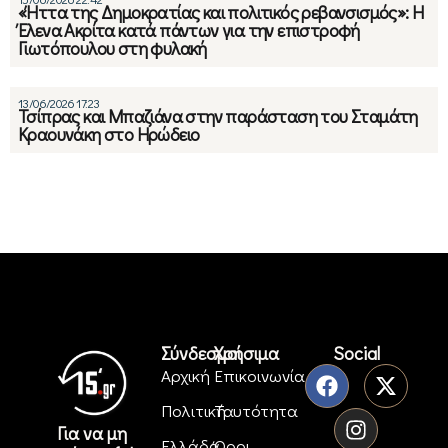
«Ήττα της Δημοκρατίας και πολιτικός ρεβανσισμός»: Η
Έλενα Ακρίτα κατά πάντων για την επιστροφή
Γιωτόπουλου στη φυλακή
13/06/2026 17:23
Τσίπρας και Μπαζιάνα στην παράσταση του Σταμάτη
Κραουνάκη στο Ηρώδειο
Σύνδεσμοι
Χρήσιμα
Social
Αρχική
Επικοινωνία
Πολιτική
Ταυτότητα
Για να μη
Ελλάδα
Όροι