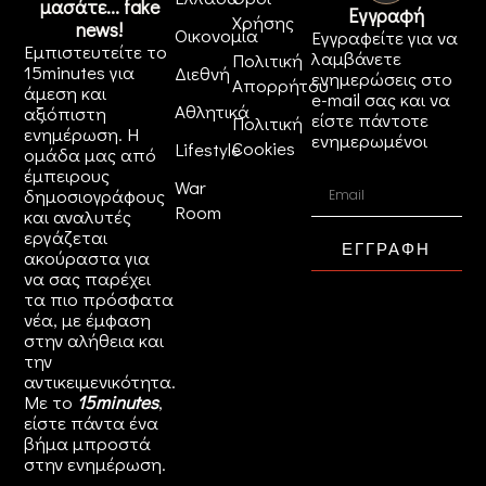
μασάτε... fake
Εγγραφή
Χρήσης
news!
Οικονομία
Εγγραφείτε για να
Εμπιστευτείτε το
λαμβάνετε
Πολιτική
15minutes για
Διεθνή
ενημερώσεις στο
Απορρήτου
άμεση και
e-mail σας και να
Αθλητικά
αξιόπιστη
είστε πάντοτε
Πολιτική
ενημέρωση. Η
ενημερωμένοι
Cookies
Lifestyle
ομάδα μας από
έμπειρους
War
δημοσιογράφους
Room
και αναλυτές
εργάζεται
ΕΓΓΡΑΦΗ
ακούραστα για
να σας παρέχει
τα πιο πρόσφατα
νέα, με έμφαση
στην αλήθεια και
την
αντικειμενικότητα.
Με το
15minutes
,
είστε πάντα ένα
βήμα μπροστά
στην
ενημέρωση
.