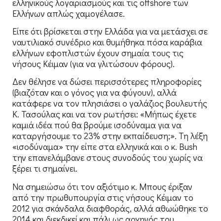
ελληνικούς λογαριασμούς και τις offshore των
Ελλήνων απλώς χαμογέλασε.
Είπε ότι βρίσκεται στην Ελλάδα για να μετάσχει σε
ναυτιλιακό συνέδριο και θυμήθηκα πόσα καράβια
ελλήνων εφοπλιστών έχουν σημαία τους τις
νήσους Κέιμαν (για να γλιτώσουν φόρους).
Δεν θέλησε να δώσει περισσότερες πληροφορίες
(βιαζόταν και ο γόνος για να φύγουν), αλλά
κατάφερε να τον πλησιάσει ο γαλάζιος βουλευτής
Κ. Τασούλας και να τον ρωτήσει: «Μήπως έχετε
καμιά ιδέα πού θα βρούμε ισοδύναμα για να
καταργήσουμε το 23% στην εκπαίδευση;». Τη λέξη
«ισοδύναμα» την είπε στα ελληνικά και ο κ. Bush
την επανελάμβανε στους συνοδούς του χωρίς να
ξέρει τι σημαίνει.
Να σημειώσω ότι τον αξιότιμο κ. Μπους έριξαν
από την πρωθυπουργία στις νήσους Κέιμαν το
2012 για σκάνδαλα διαφθοράς, αλλά αθωώθηκε το
2014 και διεκδικεί και πάλι ως αρχηγός του