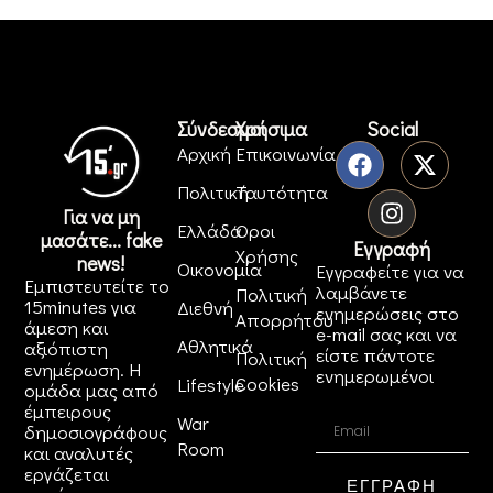
Σύνδεσμοι
Χρήσιμα
Social
Αρχική
Επικοινωνία
Πολιτική
Ταυτότητα
Για να μη
Ελλάδα
Όροι
μασάτε... fake
Εγγραφή
Χρήσης
news!
Οικονομία
Εγγραφείτε για να
Εμπιστευτείτε το
λαμβάνετε
Πολιτική
15minutes για
Διεθνή
ενημερώσεις στο
Απορρήτου
άμεση και
e-mail σας και να
Αθλητικά
αξιόπιστη
είστε πάντοτε
Πολιτική
ενημέρωση. Η
ενημερωμένοι
Cookies
Lifestyle
ομάδα μας από
έμπειρους
War
δημοσιογράφους
Room
και αναλυτές
εργάζεται
ΕΓΓΡΑΦΗ