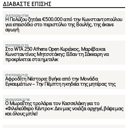
ΔΙΑΒΑΣΤΕ ΕΠΙΣΗΣ
31/07/2026 17:58
Η Πολύζου ζητάει €500.000 από την Κωνσταντοπούλου
για επεισόδιο στο περιστύλιο της Βουλής, της έκανε
αγωγή
17/07/2026 22:53
Στο WTA 250 Athens Open Κυριάκος, Μαρέβα και
Κωνσταντίνος Μητσοτάκης: Είδαν τη Σάκκαρη να
προκρίνεται στα ημιτελικ
07/07/2026 21:22
Αφροδίτη Νέστορα: Βγήκε από την Μονάδα
Εγκαυμάτων – Την Πέμπτη η κηδεία της μητέρας της
28/06/2026 22:56
Ο Μωραΐτης τρολάρει τον Κασσελάκη για το
«Φιλελεύθερο Κέντρο»: Δεν μας νοιάζει αρχηγέ, βάψε μας
και όλους μπλε!