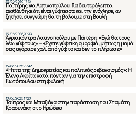
25/06/2026 17:16
Παϊτέρης για Λατινοπούλου: Για δευτερόλεπτα
αισθάνθηκε ότι είναι γύφτισσα και την ενόχλησε, αν
ζητήσει συγγνώμη θα τη βάλουμε στη Βουλή
19/06/2026 01:33
Άγρια κόντρα Λατινοπούλου με Παϊτέρη: «Εγώ θα τους
λέω γύφτους» – «Έχετε γύφτικη ομορφιά, μήπως η μαμά
σας αγόρασε χαλί από γύφτο και δεν το πλήρωσε;»
15/06/2026 22:42
«Ήττα της Δημοκρατίας και πολιτικός ρεβανσισμός»: Η
Έλενα Ακρίτα κατά πάντων για την επιστροφή
Γιωτόπουλου στη φυλακή
13/06/2026 17:23
Τσίπρας και Μπαζιάνα στην παράσταση του Σταμάτη
Κραουνάκη στο Ηρώδειο