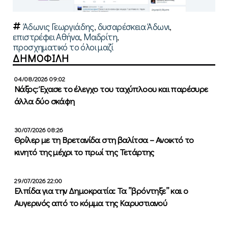
Άδωνις Γεωργιάδης
,
δυσαρέσκεια Άδωνι
,
επιστρέφει Αθήνα
,
Μαδρίτη
,
προσχηματικό το όλοι μαζί
ΔΗΜΟΦΙΛΗ
04/08/2026 09:02
Νάξος: Έχασε το έλεγχο του ταχύπλοου και παρέσυρε
άλλα δύο σκάφη
30/07/2026 08:26
Θρίλερ με τη Βρετανίδα στη βαλίτσα – Ανοικτό το
κινητό της μέχρι το πρωί της Τετάρτης
29/07/2026 22:00
Ελπίδα για την Δημοκρατία: Τα ”βρόντηξε” και ο
Αυγερινός από το κόμμα της Καρυστιανού