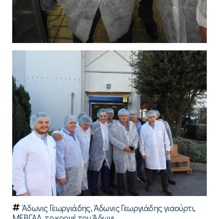
Άδωνις Γεωργιάδης
,
Άδωνις Γεωργιάδης γιαούρτι
,
ΜΕΒΓΑΛ
,
το κορνέ του Άδωνι