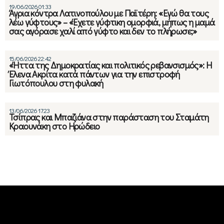
19/06/2026 01:33
Άγρια κόντρα Λατινοπούλου με Παϊτέρη: «Εγώ θα τους
λέω γύφτους» – «Έχετε γύφτικη ομορφιά, μήπως η μαμά
σας αγόρασε χαλί από γύφτο και δεν το πλήρωσε;»
15/06/2026 22:42
«Ήττα της Δημοκρατίας και πολιτικός ρεβανσισμός»: Η
Έλενα Ακρίτα κατά πάντων για την επιστροφή
Γιωτόπουλου στη φυλακή
13/06/2026 17:23
Τσίπρας και Μπαζιάνα στην παράσταση του Σταμάτη
Κραουνάκη στο Ηρώδειο