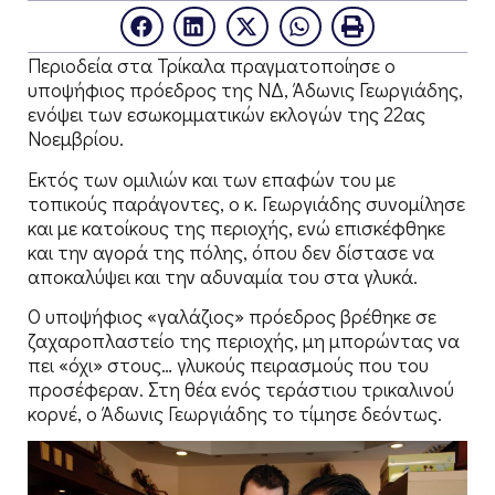
Περιοδεία στα Τρίκαλα πραγματοποίησε ο
υποψήφιος πρόεδρος της ΝΔ, Άδωνις Γεωργιάδης,
ενόψει των εσωκομματικών εκλογών της 22ας
Νοεμβρίου.
Εκτός των ομιλιών και των επαφών του με
τοπικούς παράγοντες, ο κ. Γεωργιάδης συνομίλησε
και με κατοίκους της περιοχής, ενώ επισκέφθηκε
και την αγορά της πόλης, όπου δεν δίστασε να
αποκαλύψει και την αδυναμία του στα γλυκά.
Ο υποψήφιος «γαλάζιος» πρόεδρος βρέθηκε σε
ζαχαροπλαστείο της περιοχής, μη μπορώντας να
πει «όχι» στους… γλυκούς πειρασμούς που του
προσέφεραν. Στη θέα ενός τεράστιου τρικαλινού
κορνέ, ο Άδωνις Γεωργιάδης το τίμησε δεόντως.