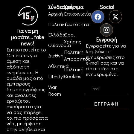
Σύνδεσμοι
Χρήσιμα
Social
Αρχική
Επικοινωνία
Πολιτική
Ταυτότητα
Για να μη
Ελλάδα
Όροι
μασάτε... fake
Εγγραφή
Χρήσης
news!
Οικονομία
Εγγραφείτε για να
Εμπιστευτείτε το
λαμβάνετε
Πολιτική
15minutes για
Διεθνή
ενημερώσεις στο
Απορρήτου
άμεση και
e-mail σας και να
Αθλητικά
αξιόπιστη
είστε πάντοτε
Πολιτική
ενημέρωση. Η
ενημερωμένοι
Cookies
Lifestyle
ομάδα μας από
έμπειρους
War
δημοσιογράφους
Room
και αναλυτές
εργάζεται
ΕΓΓΡΑΦΗ
ακούραστα για
να σας παρέχει
τα πιο πρόσφατα
νέα, με έμφαση
στην αλήθεια και