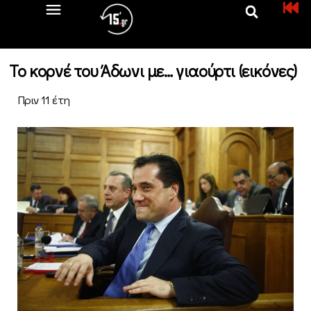
Το κορνέ του Άδωνι με… γιαούρτι (εικόνες)
Πριν 11 έτη