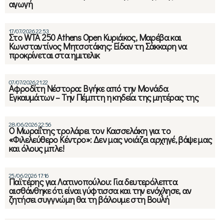
αγωγή
17/07/2026 22:53
Στο WTA 250 Athens Open Κυριάκος, Μαρέβα και
Κωνσταντίνος Μητσοτάκης: Είδαν τη Σάκκαρη να
προκρίνεται στα ημιτελικ
07/07/2026 21:22
Αφροδίτη Νέστορα: Βγήκε από την Μονάδα
Εγκαυμάτων – Την Πέμπτη η κηδεία της μητέρας της
28/06/2026 22:56
Ο Μωραΐτης τρολάρει τον Κασσελάκη για το
«Φιλελεύθερο Κέντρο»: Δεν μας νοιάζει αρχηγέ, βάψε μας
και όλους μπλε!
25/06/2026 17:16
Παϊτέρης για Λατινοπούλου: Για δευτερόλεπτα
αισθάνθηκε ότι είναι γύφτισσα και την ενόχλησε, αν
ζητήσει συγγνώμη θα τη βάλουμε στη Βουλή