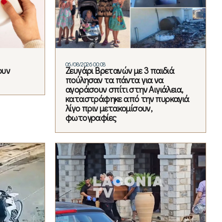
06/08/2026 00:08
ουν
Ζευγάρι Βρετανών με 3 παιδιά
πούλησαν τα πάντα για να
αγοράσουν σπίτι στην Αιγιάλεια,
καταστράφηκε από την πυρκαγιά
λίγο πριν μετακομίσουν,
φωτογραφίες