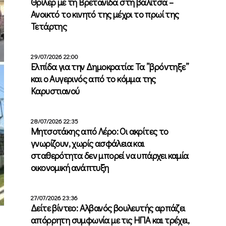
Θρίλερ με τη Βρετανίδα στη βαλίτσα –
Ανοικτό το κινητό της μέχρι το πρωί της
Τετάρτης
29/07/2026 22:00
Ελπίδα για την Δημοκρατία: Τα ”βρόντηξε”
και ο Αυγερινός από το κόμμα της
Καρυστιανού
28/07/2026 22:35
Μητσοτάκης από Λέρο: Οι ακρίτες το
γνωρίζουν, χωρίς ασφάλεια και
σταθερότητα δεν μπορεί να υπάρχει καμία
οικονομική ανάπτυξη
27/07/2026 23:36
Δείτε βίντεο: Αλβανός βουλευτής αρπάζει
απόρρητη συμφωνία με τις ΗΠΑ και τρέχει,