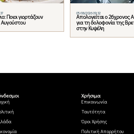
:37
05/08/2026 09:32
ο: Ποιοι γιορτάζουν
Απολογείται ο 26χρονος 
 Αυγούστου
για τη δολοφονία της Βρε
στην Κυψέλη
ύνδεσμοι
Χρήσιμα
ρχική
Επικοινωνία
ολιτική
Ταυτότητα
λλάδα
Όροι Χρήσης
ικονομία
Πολιτική Απορρήτου