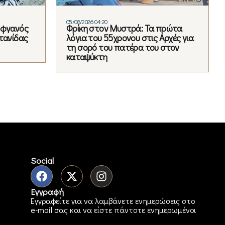
05/08/2026 04:20
Αφγανός
Φρίκη στον Μυστρά: Τα πρώτα
τανίδας
λόγια του 55χρονου στις Αρχές για
τη σορό του πατέρα του στον
καταψύκτη
Social
Εγγραφή
Εγγραφείτε για να λαμβάνετε ενημερώσεις στο
e-mail σας και να είστε πάντοτε ενημερωμένοι