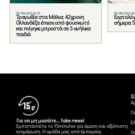
05/08/2026 22:12
05/08/2026 09
Τραγωδία στα Μάλια: 42χρονη
Εορτολόγι
Ολλανδέζα έπεσε από φουσκωτό
σήμερα 5
και πνίγηκε μπροστά σε 3 ανήλικα
παιδιά
Σ
Α
Π
Για να μη μασάτε... fake news!
Ε
Εμπιστευτείτε το 15minutes για άμεση και αξιόπιστη
ενημέρωση. Η ομάδα μας από έμπειρους
Ο