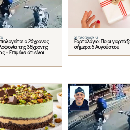
03
06/08/2026 09:43
Απολογείται ο 26χρονος
Εορτολόγιο: Ποιοι γιορτάζ
ολοφονία της 38χρονης
σήμερα 6 Αυγούστου
ς – Επιμένει ότι είναι