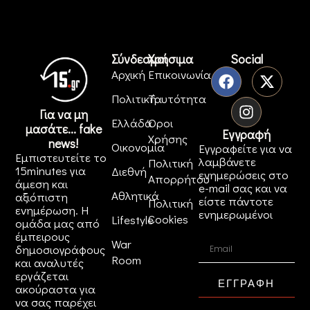
Σύνδεσμοι
Χρήσιμα
Social
Αρχική
Επικοινωνία
Πολιτική
Ταυτότητα
Για να μη
Ελλάδα
Όροι
μασάτε... fake
Εγγραφή
Χρήσης
news!
Οικονομία
Εγγραφείτε για να
Εμπιστευτείτε το
λαμβάνετε
Πολιτική
15minutes για
Διεθνή
ενημερώσεις στο
Απορρήτου
άμεση και
e-mail σας και να
Αθλητικά
αξιόπιστη
είστε πάντοτε
Πολιτική
ενημέρωση. Η
ενημερωμένοι
Cookies
Lifestyle
ομάδα μας από
έμπειρους
War
δημοσιογράφους
Room
και αναλυτές
εργάζεται
ΕΓΓΡΑΦΗ
ακούραστα για
να σας παρέχει