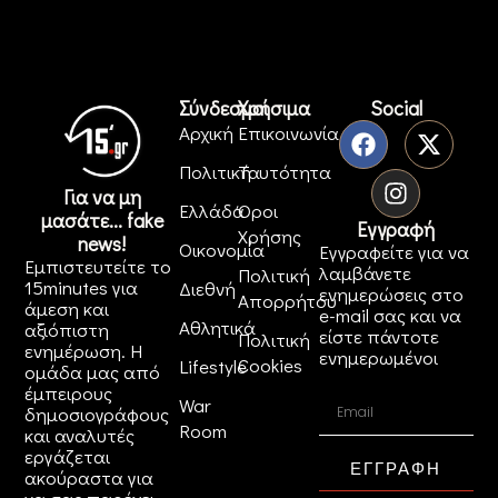
Σύνδεσμοι
Χρήσιμα
Social
Αρχική
Επικοινωνία
Πολιτική
Ταυτότητα
Για να μη
Ελλάδα
Όροι
μασάτε... fake
Εγγραφή
Χρήσης
news!
Οικονομία
Εγγραφείτε για να
Εμπιστευτείτε το
λαμβάνετε
Πολιτική
15minutes για
Διεθνή
ενημερώσεις στο
Απορρήτου
άμεση και
e-mail σας και να
Αθλητικά
αξιόπιστη
είστε πάντοτε
Πολιτική
ενημέρωση. Η
ενημερωμένοι
Cookies
Lifestyle
ομάδα μας από
έμπειρους
War
δημοσιογράφους
Room
και αναλυτές
εργάζεται
ΕΓΓΡΑΦΗ
ακούραστα για