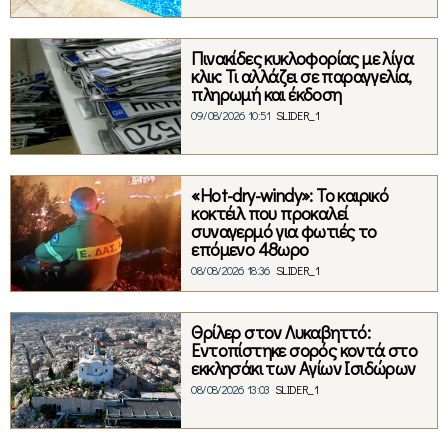
Πινακίδες κυκλοφορίας με λίγα
κλικ: Τι αλλάζει σε παραγγελία,
πληρωμή και έκδοση
09/08/2026 10:51
SLIDER_1
«Hot-dry-windy»: Το καιρικό
κοκτέιλ που προκαλεί
συναγερμό για φωτιές το
επόμενο 48ωρο
08/08/2026 18:36
SLIDER_1
Θρίλερ στον Λυκαβηττό:
Εντοπίστηκε σορός κοντά στο
εκκλησάκι των Αγίων Ισιδώρων
08/08/2026 13:03
SLIDER_1