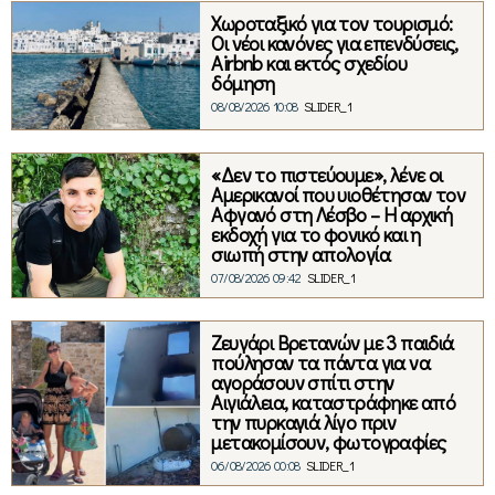
Χωροταξικό για τον τουρισμό:
Οι νέοι κανόνες για επενδύσεις,
Airbnb και εκτός σχεδίου
δόμηση
08/08/2026 10:08
SLIDER_1
«Δεν το πιστεύουμε», λένε οι
Αμερικανοί που υιοθέτησαν τον
Αφγανό στη Λέσβο – Η αρχική
εκδοχή για το φονικό και η
σιωπή στην απολογία
07/08/2026 09:42
SLIDER_1
Ζευγάρι Βρετανών με 3 παιδιά
πούλησαν τα πάντα για να
αγοράσουν σπίτι στην
Αιγιάλεια, καταστράφηκε από
την πυρκαγιά λίγο πριν
μετακομίσουν, φωτογραφίες
06/08/2026 00:08
SLIDER_1