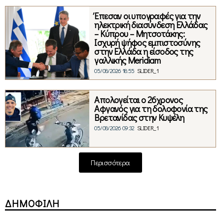
Έπεσαν οι υπογραφές για την
ηλεκτρική διασύνδεση Ελλάδας
– Κύπρου – Μητσοτάκης:
Ισχυρή ψήφος εμπιστοσύνης
στην Ελλάδα η είσοδος της
γαλλικής Meridiam
05/08/2026 18:55
SLIDER_1
Απολογείται ο 26χρονος
Αφγανός για τη δολοφονία της
Βρετανίδας στην Κυψέλη
05/08/2026 09:32
SLIDER_1
Περισσότερα
ΔΗΜΟΦΙΛΗ