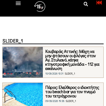
SLIDER_1
Κουβαράς Αττικής: Μάχη να
μην φτάσουν οι φλόγες στον
Αγ. Στυλιανό, κάηκε
κτηνοτροφική μονάδα – 112 για
εκκένωση
10/08/2026 10:31
SLIDER_1
Πάρος: Ελεύθερος ο ιδιοκτήτης
του beach bar για τον πνιγμό
του τετράχρονου
09/08/2026 19:38
SLIDER_1