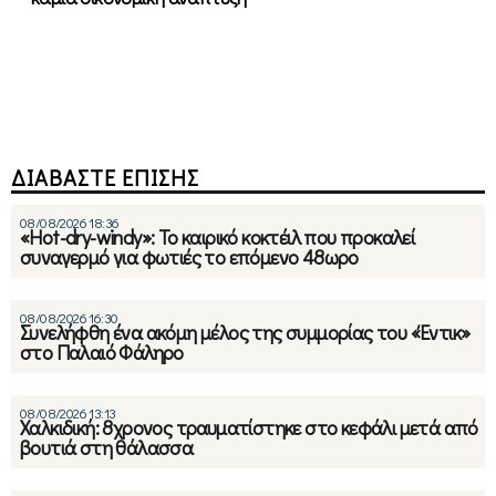
ΔΙΑΒΑΣΤΕ ΕΠΙΣΗΣ
08/08/2026 18:36
«Hot-dry-windy»: Το καιρικό κοκτέιλ που προκαλεί
συναγερμό για φωτιές το επόμενο 48ωρο
08/08/2026 16:30
Συνελήφθη ένα ακόμη μέλος της συμμορίας του «Έντικ»
στο Παλαιό Φάληρο
08/08/2026 13:13
Χαλκιδική: 8χρονος τραυματίστηκε στο κεφάλι μετά από
βουτιά στη θάλασσα