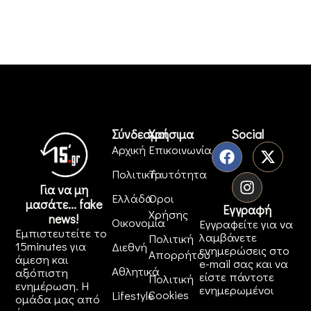
Σύνδεσμοι
Χρήσιμα
Social
Αρχική
Επικοινωνία
Πολιτική
Ταυτότητα
Για να μη
Ελλάδα
Όροι
μασάτε... fake
Εγγραφή
Χρήσης
news!
Οικονομία
Εγγραφείτε για να
Εμπιστευτείτε το
λαμβάνετε
Πολιτική
15minutes για
Διεθνή
ενημερώσεις στο
Απορρήτου
άμεση και
e-mail σας και να
Αθλητικά
αξιόπιστη
είστε πάντοτε
Πολιτική
ενημέρωση. Η
ενημερωμένοι
Cookies
Lifestyle
ομάδα μας από