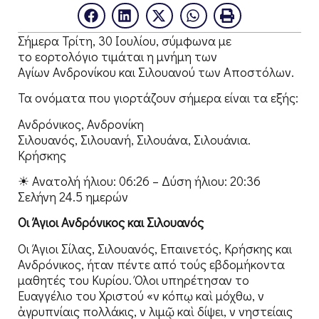
Σήμερα Τρίτη, 30 Ιουλίου, σύμφωνα με
το εορτολόγιο τιμάται η μνήμη των
Αγίων Ανδρονίκου και Σιλουανού των Αποστόλων.
Τα ονόματα που γιορτάζουν σήμερα είναι τα εξής:
Ανδρόνικος, Ανδρονίκη
Σιλουανός, Σιλουανή, Σιλουάνα, Σιλουάνια.
Κρήσκης
☀ Ανατολή ήλιου: 06:26 – Δύση ήλιου: 20:36
Σελήνη 24.5 ημερών
Oι Άγιοι Ανδρόνικος και Σιλουανός
Οι Άγιοι Σίλας, Σιλουανός, Επαινετός, Κρήσκης και
Ανδρόνικος, ήταν πέντε από τούς εβδομήκοντα
μαθητές του Κυρίου. Όλοι υπηρέτησαν το
Ευαγγέλιο του Χριστού «ἐν κόπῳ καὶ μόχθω, ἐν
ἀγρυπνίαις πολλάκις, ἐν λιμῷ καὶ δίψει, ἐν νηστείαις