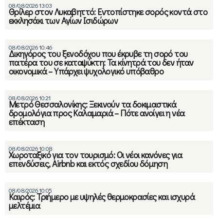
08/08/2026 13:03
Θρίλερ στον Λυκαβηττό: Εντοπίστηκε σορός κοντά στο
εκκλησάκι των Αγίων Ισιδώρων
08/08/2026 10:46
Δικηγόρος του ξενοδόχου που έκρυβε τη σορό του
πατέρα του σε καταψύκτη: Τα κίνητρά του δεν ήταν
οικονομικά – Υπάρχει ψυχολογικό υπόβαθρο
08/08/2026 10:21
Μετρό Θεσσαλονίκης: Ξεκινούν τα δοκιμαστικά
δρομολόγια προς Καλαμαριά – Πότε ανοίγει η νέα
επέκταση
08/08/2026 10:08
Χωροταξικό για τον τουρισμό: Οι νέοι κανόνες για
επενδύσεις, Airbnb και εκτός σχεδίου δόμηση
08/08/2026 10:05
Καιρός: Τριήμερο με υψηλές θερμοκρασίες και ισχυρά
μελτέμια