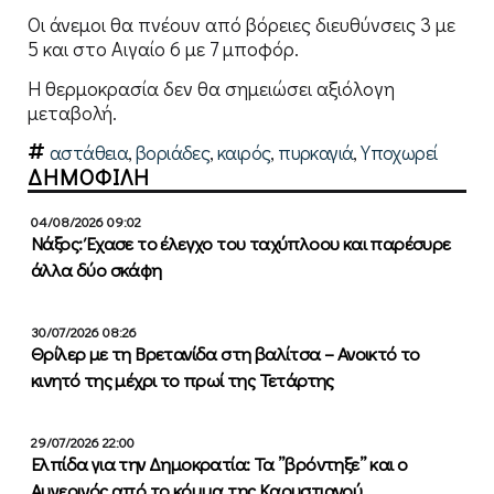
Οι άνεμοι θα πνέουν από βόρειες διευθύνσεις 3 με
5 και στο Αιγαίο 6 με 7 μποφόρ.
Η θερμοκρασία δεν θα σημειώσει αξιόλογη
μεταβολή.
αστάθεια
,
βοριάδες
,
καιρός
,
πυρκαγιά
,
Υποχωρεί
ΔΗΜΟΦΙΛΗ
04/08/2026 09:02
Νάξος: Έχασε το έλεγχο του ταχύπλοου και παρέσυρε
άλλα δύο σκάφη
30/07/2026 08:26
Θρίλερ με τη Βρετανίδα στη βαλίτσα – Ανοικτό το
κινητό της μέχρι το πρωί της Τετάρτης
29/07/2026 22:00
Ελπίδα για την Δημοκρατία: Τα ”βρόντηξε” και ο
Αυγερινός από το κόμμα της Καρυστιανού