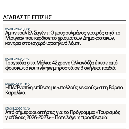
ΔΙΑΒΑΣΤΕ ΕΠΙΣΗΣ
06/08/2026 00:16
Αμπντούλ Ελ Σαγέντ: Ο μουσουλμάνος γιατρός από το
Μίσιγκαν που κέρδισε το χρίσμα των Δημοκρατικών,
κόντρα στο ισχυρό ισραηλινό λόμπι
05/08/2026 22:12
Τραγωδία στα Μάλια: 42χρονη Ολλανδέζα έπεσε από
φουσκωτό και πνίγηκε μπροστά σε 3 ανήλικα παιδιά
05/08/2026 21:09
ΗΠΑ: Ένοπλη επίθεση με «πολλούς νεκρούς» στη Βόρεια
Καρολίνα
05/08/2026 10:16
Από σήμερα οι αιτήσεις για το Πρόγραμμα «Τουρισμός
για Όλους 2026-2027» – Πότε λήγει η προσθεσμία