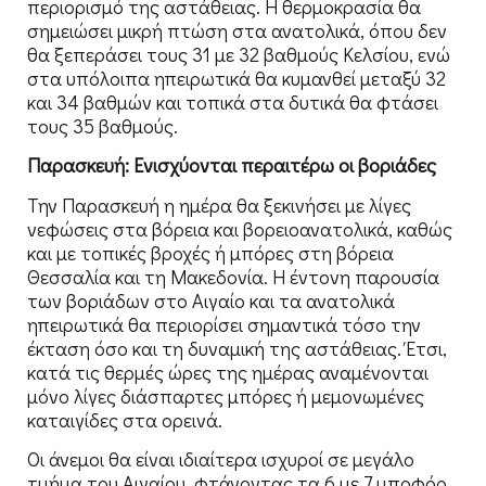
περιορισμό της αστάθειας. Η θερμοκρασία θα
σημειώσει μικρή πτώση στα ανατολικά, όπου δεν
θα ξεπεράσει τους 31 με 32 βαθμούς Κελσίου, ενώ
στα υπόλοιπα ηπειρωτικά θα κυμανθεί μεταξύ 32
και 34 βαθμών και τοπικά στα δυτικά θα φτάσει
τους 35 βαθμούς.
Παρασκευή: Ενισχύονται περαιτέρω οι βοριάδες
Την Παρασκευή η ημέρα θα ξεκινήσει με λίγες
νεφώσεις στα βόρεια και βορειοανατολικά, καθώς
και με τοπικές βροχές ή μπόρες στη βόρεια
Θεσσαλία και τη Μακεδονία. Η έντονη παρουσία
των βοριάδων στο Αιγαίο και τα ανατολικά
ηπειρωτικά θα περιορίσει σημαντικά τόσο την
έκταση όσο και τη δυναμική της αστάθειας. Έτσι,
κατά τις θερμές ώρες της ημέρας αναμένονται
μόνο λίγες διάσπαρτες μπόρες ή μεμονωμένες
καταιγίδες στα ορεινά.
Οι άνεμοι θα είναι ιδιαίτερα ισχυροί σε μεγάλο
τμήμα του Αιγαίου, φτάνοντας τα 6 με 7 μποφόρ,