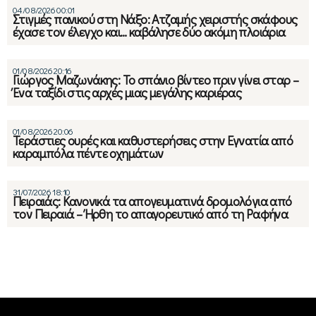
04/08/2026 00:01
Στιγμές πανικού στη Νάξο: Ατζαμής χειριστής σκάφους
έχασε τον έλεγχο και… καβάλησε δύο ακόμη πλοιάρια
01/08/2026 20:16
Γιώργος Μαζωνάκης: Το σπάνιο βίντεο πριν γίνει σταρ –
Ένα ταξίδι στις αρχές μιας μεγάλης καριέρας
01/08/2026 20:06
Τεράστιες ουρές και καθυστερήσεις στην Εγνατία από
καραμπόλα πέντε οχημάτων
31/07/2026 18:10
Πειραιάς: Κανονικά τα απογευματινά δρομολόγια από
τον Πειραιά – Ήρθη το απαγορευτικό από τη Ραφήνα