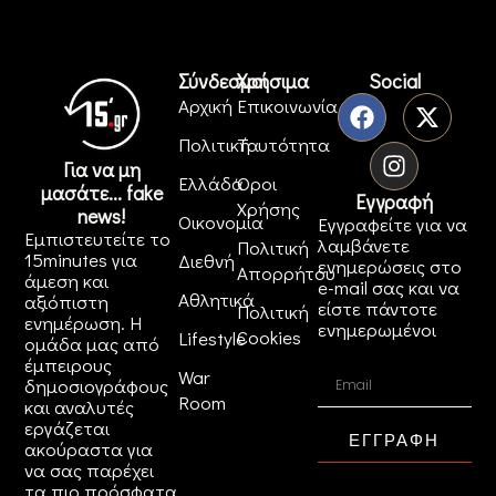
Σύνδεσμοι
Χρήσιμα
Social
Αρχική
Επικοινωνία
Πολιτική
Ταυτότητα
Για να μη
Ελλάδα
Όροι
μασάτε... fake
Εγγραφή
Χρήσης
news!
Οικονομία
Εγγραφείτε για να
Εμπιστευτείτε το
λαμβάνετε
Πολιτική
15minutes για
Διεθνή
ενημερώσεις στο
Απορρήτου
άμεση και
e-mail σας και να
Αθλητικά
αξιόπιστη
είστε πάντοτε
Πολιτική
ενημέρωση. Η
ενημερωμένοι
Cookies
Lifestyle
ομάδα μας από
έμπειρους
War
δημοσιογράφους
Room
και αναλυτές
εργάζεται
ΕΓΓΡΑΦΗ
ακούραστα για
να σας παρέχει
τα πιο πρόσφατα