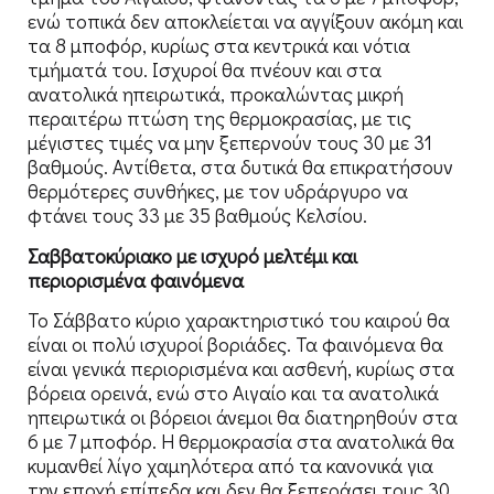
ενώ τοπικά δεν αποκλείεται να αγγίξουν ακόμη και
τα 8 μποφόρ, κυρίως στα κεντρικά και νότια
τμήματά του. Ισχυροί θα πνέουν και στα
ανατολικά ηπειρωτικά, προκαλώντας μικρή
περαιτέρω πτώση της θερμοκρασίας, με τις
μέγιστες τιμές να μην ξεπερνούν τους 30 με 31
βαθμούς. Αντίθετα, στα δυτικά θα επικρατήσουν
θερμότερες συνθήκες, με τον υδράργυρο να
φτάνει τους 33 με 35 βαθμούς Κελσίου.
Σαββατοκύριακο με ισχυρό μελτέμι και
περιορισμένα φαινόμενα
Το Σάββατο κύριο χαρακτηριστικό του καιρού θα
είναι οι πολύ ισχυροί βοριάδες. Τα φαινόμενα θα
είναι γενικά περιορισμένα και ασθενή, κυρίως στα
βόρεια ορεινά, ενώ στο Αιγαίο και τα ανατολικά
ηπειρωτικά οι βόρειοι άνεμοι θα διατηρηθούν στα
6 με 7 μποφόρ. Η θερμοκρασία στα ανατολικά θα
κυμανθεί λίγο χαμηλότερα από τα κανονικά για
την εποχή επίπεδα και δεν θα ξεπεράσει τους 30