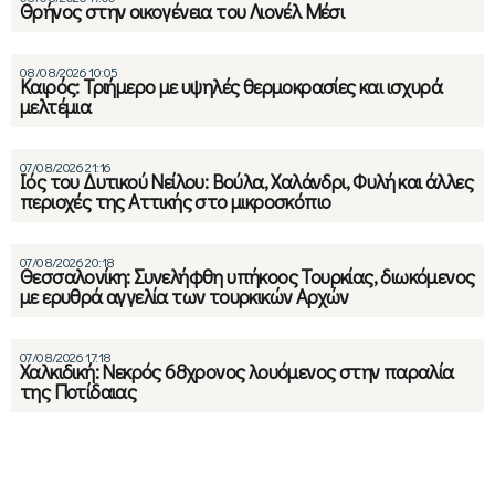
Θρήνος στην οικογένεια του Λιονέλ Μέσι
08/08/2026 10:05
Καιρός: Τριήμερο με υψηλές θερμοκρασίες και ισχυρά
μελτέμια
07/08/2026 21:16
Ιός του Δυτικού Νείλου: Βούλα, Χαλάνδρι, Φυλή και άλλες
περιοχές της Αττικής στο μικροσκόπιο
07/08/2026 20:18
Θεσσαλονίκη: Συνελήφθη υπήκοος Τουρκίας, διωκόμενος
με ερυθρά αγγελία των τουρκικών Αρχών
07/08/2026 17:18
Χαλκιδική: Νεκρός 68χρονος λουόμενος στην παραλία
της Ποτίδαιας