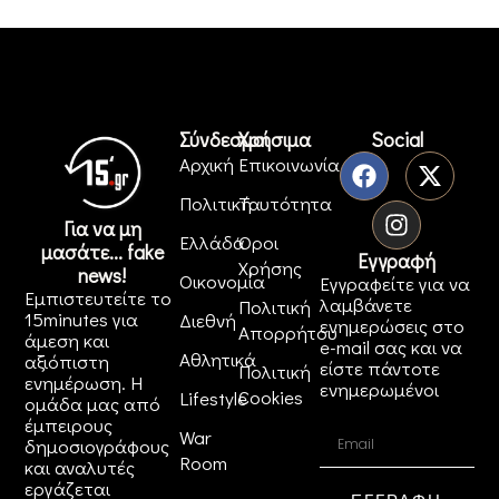
Σύνδεσμοι
Χρήσιμα
Social
Αρχική
Επικοινωνία
Πολιτική
Ταυτότητα
Για να μη
Ελλάδα
Όροι
μασάτε... fake
Εγγραφή
Χρήσης
news!
Οικονομία
Εγγραφείτε για να
Εμπιστευτείτε το
λαμβάνετε
Πολιτική
15minutes για
Διεθνή
ενημερώσεις στο
Απορρήτου
άμεση και
e-mail σας και να
Αθλητικά
αξιόπιστη
είστε πάντοτε
Πολιτική
ενημέρωση. Η
ενημερωμένοι
Cookies
Lifestyle
ομάδα μας από
έμπειρους
War
δημοσιογράφους
Room
και αναλυτές
εργάζεται