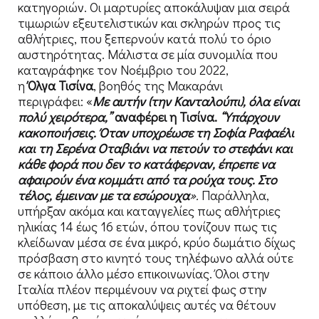
κατηγοριών. Οι μαρτυρίες αποκάλυψαν μια σειρά
τιμωριών εξευτελιστικών και σκληρών προς τις
αθλήτριες, που ξεπερνούν κατά πολύ το όριο
αυστηρότητας. Μάλιστα σε μία συνομιλία που
καταγράφηκε τον Νοέμβριο του 2022,
η
Όλγα Τισίνα
, βοηθός της Μακαράνι
περιγράφει: «
Με αυτήν (την Κανταλούπι), όλα είναι
πολύ χειρότερα,”
αναφέρει η Τισίνα.
“Υπάρχουν
κακοποιήσεις. Όταν υποχρέωσε τη Σοφία Ραφαέλι
και τη Σερένα Οταβιάνι να πετούν το στεφάνι και
κάθε φορά που δεν το κατάφερναν, έπρεπε να
αφαιρούν ένα κομμάτι από τα ρούχα τους. Στο
τέλος, έμειναν με τα εσώρουχα
».
Παράλληλα,
υπήρξαν ακόμα και καταγγελίες πως αθλήτριες
ηλικίας 14 έως 16 ετών, όπου τονίζουν πως τις
κλείδωναν μέσα σε ένα μικρό, κρύο δωμάτιο δίχως
πρόσβαση στο κινητό τους τηλέφωνο αλλά ούτε
σε κάποιο άλλο μέσο επικοινωνίας. Όλοι στην
Ιταλία πλέον περιμένουν να ριχτεί φως στην
υπόθεση, με τις αποκαλύψεις αυτές να θέτουν