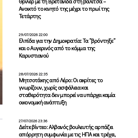
Θρίλερ με τη Βρετανίδα στη βαλίτσα –
Ανοικτό το κινητό της μέχρι το πρωί της
Τετάρτης
29/07/2026 22:00
Ελπίδα για την Δημοκρατία: Τα ”βρόντηξε”
και ο Αυγερινός από το κόμμα της
Καρυστιανού
28/07/2026 22:35
Μητσοτάκης από Λέρο: Οι ακρίτες το
γνωρίζουν, χωρίς ασφάλεια και
σταθερότητα δεν μπορεί να υπάρχει καμία
οικονομική ανάπτυξη
27/07/2026 23:36
Δείτε βίντεο: Αλβανός βουλευτής αρπάζει
απόρρητη συμφωνία με τις ΗΠΑ και τρέχει,