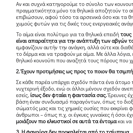
Αν και συχνά κατηγορούμε το σύνολο των κουνουπ
πραγματικότητα μόνο τα θηλυκά αποζητούν το αίμα
επιβιώσουν, αφού τόσο τα αρσενικά όσο και τα 
χυμούς φυτών για τις δικές τους ενεργειακές ανάγ
Το αίμα είναι πολύτιμο για τα θηλυκά επειδή
τους 
είναι απαραίτητα για την ανάπτυξη των αβγών το
εμφανίζουν αυτήν την ανάγκη, αλλά ούτε και δια
το δέρμα και να τραφούν με αίμα. Με άλλα λόγια
θηλυκό κουνούπι που αναζητά τους πόρους που χρ
2. Έχουν προτιμήσεις ως προς το ποιον θα τσιμπ
Σε κάθε παρέα υπάρχει σχεδόν πάντα ένα άτομο 
νυχτερινή έξοδο, ενώ οι άλλοι μένουν σχεδόν ανε
εσείς,
ίσως δεν φταίει η φαντασία σας.
Έρευνες έχ
βάση έναν συνδυασμό παραγόντων, όπως το διοξε
σώματός μας και τις χημικές ουσίες που εκκρίνει φ
άνθρωποι – όπως π.χ. οι έγκυες γυναίκες ή όσοι 
μοιάζουν πιο ελκυστικοί σε αυτά τα έντομα
και να
3. Η φαγούρα δεν προκαλείται από το τσίμπημα