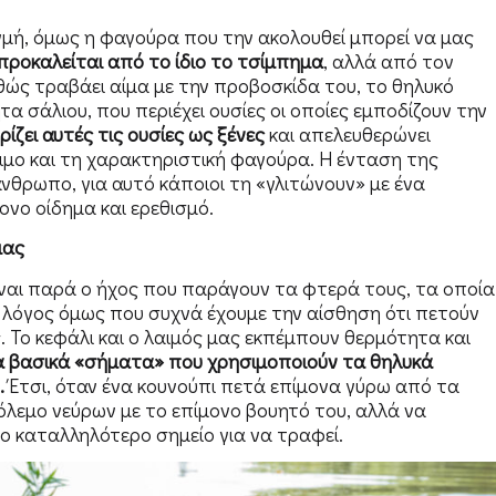
ιγμή, όμως η φαγούρα που την ακολουθεί μπορεί να μας
προκαλείται από το ίδιο το τσίμπημα
, αλλά από τον
θώς τραβάει αίμα με την προβοσκίδα του, το θηλυκό
α σάλιου, που περιέχει ουσίες οι οποίες εμποδίζουν την
ίζει αυτές τις ουσίες ως ξένες
και απελευθερώνει
ιμο και τη χαρακτηριστική φαγούρα. Η ένταση της
θρωπο, για αυτό κάποιοι τη «γλιτώνουν» με ένα
ονο οίδημα και ερεθισμό.
μας
ίναι παρά ο ήχος που παράγουν τα φτερά τους, τα οποία
λόγος όμως που συχνά έχουμε την αίσθηση ότι πετούν
. Το κεφάλι και ο λαιμός μας εκπέμπουν θερμότητα και
α βασικά «σήματα» που χρησιμοποιούν τα θηλυκά
.
Έτσι, όταν ένα κουνούπι πετά επίμονα γύρω από τα
πόλεμο νεύρων με το επίμονο βουητό του, αλλά να
ο καταλληλότερο σημείο για να τραφεί.