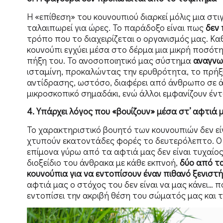
Η «επίθεση» του κουνουπιού διαρκεί μόλις μια στ
ταλαιπωρεί για ώρες. Το παράδοξο είναι πως
δεν 
τρόπο που το διαχειρίζεται ο οργανισμός μας. Κα
κουνούπι εγχύει μέσα στο δέρμα μια μικρή ποσότητ
πήξη του. Το ανοσοποιητικό μας σύστημα
αναγνωρ
ισταμίνη, προκαλώντας την ερυθρότητα, το πρήξ
αντίδρασης, ωστόσο, διαφέρει από άνθρωπο σε άν
μικροσκοπικό σημαδάκι, ενώ άλλοι εμφανίζουν έντ
4. Υπάρχει λόγος που «βουίζουν» μέσα στ’ αφτιά 
Το χαρακτηριστικό βουητό των κουνουπιών δεν ε
χτυπούν εκατοντάδες φορές το δευτερόλεπτο. Ο 
επίμονα γύρω από τα αφτιά μας δεν είναι τυχαίος
διοξείδιο του άνθρακα με κάθε εκπνοή,
δύο από τ
κουνούπια για να εντοπίσουν έναν πιθανό ξενιστή
αφτιά μας ο στόχος του δεν είναι να μας κάνει… 
εντοπίσει την ακριβή θέση του σώματός μας και τ