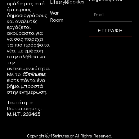
Cookies
Lifestyle
ομάδα μας από
έμπειρους
War
δημοσιογράφους
Room
και αναλυτές
εργάζεται
ΕΓΓΡΑΦΗ
ακούραστα για
να σας παρέχει
τα πιο πρόσφατα
νέα, με έμφαση
στην αλήθεια και
την
αντικειμενικότητα.
Με το
15minutes
,
είστε πάντα ένα
βήμα μπροστά
στην
ενημέρωση
.
Ταυτότητα
Πιστοποίησης :
Μ.Η.Τ. 232465
Copyright ⓒ 15minutes.gr. All Rights Reserved.