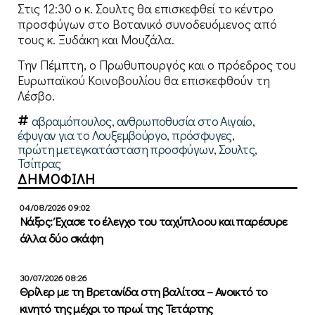
Στις 12:30 ο κ. Σουλτς θα επισκεφθεί το κέντρο
προσφύγων στο Βοτανικό συνοδευόμενος από
τους κ. Ξυδάκη και Μουζάλα.
Την Πέμπτη, ο Πρωθυπουργός και ο πρόεδρος του
Ευρωπαϊκού Κοινοβουλίου θα επισκεφθούν τη
Λέσβο.
αβραμόπουλος
,
ανθρωποθυσία στο Αιγαίο
,
έφυγαν για το Λουξεμβούργο
,
πρόσφυγες
,
πρώτη μετεγκατάσταση προσφύγων
,
Σουλτς
,
Τσίπρας
ΔΗΜΟΦΙΛΗ
04/08/2026 09:02
Νάξος: Έχασε το έλεγχο του ταχύπλοου και παρέσυρε
άλλα δύο σκάφη
30/07/2026 08:26
Θρίλερ με τη Βρετανίδα στη βαλίτσα – Ανοικτό το
κινητό της μέχρι το πρωί της Τετάρτης