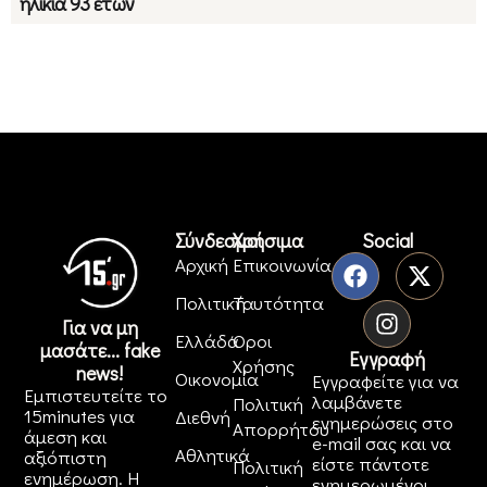
ηλικία 93 ετών
Σύνδεσμοι
Χρήσιμα
Social
Αρχική
Επικοινωνία
Πολιτική
Ταυτότητα
Για να μη
Ελλάδα
Όροι
μασάτε... fake
Εγγραφή
Χρήσης
news!
Οικονομία
Εγγραφείτε για να
Εμπιστευτείτε το
λαμβάνετε
Πολιτική
15minutes για
Διεθνή
ενημερώσεις στο
Απορρήτου
άμεση και
e-mail σας και να
Αθλητικά
αξιόπιστη
είστε πάντοτε
Πολιτική
ενημέρωση. Η
ενημερωμένοι