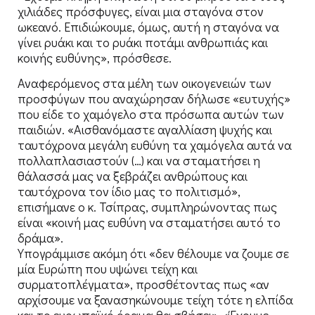
χιλιάδες πρόσφυγες, είναι μια σταγόνα στον
ωκεανό. Επιδιώκουμε, όμως, αυτή η σταγόνα να
γίνει ρυάκι και το ρυάκι ποτάμι ανθρωπιάς και
κοινής ευθύνης», πρόσθεσε.
Αναφερόμενος στα μέλη των οικογενειών των
προσφύγων που αναχώρησαν δήλωσε «ευτυχής»
που είδε το χαμόγελο στα πρόσωπα αυτών των
παιδιών. «Αισθανόμαστε αγαλλίαση ψυχής και
ταυτόχρονα μεγάλη ευθύνη τα χαμόγελα αυτά να
πολλαπλασιαστούν (…) και να σταματήσει η
θάλασσά μας να ξεβράζει ανθρώπους και
ταυτόχρονα τον ίδιο μας το πολιτισμό»,
επισήμανε ο κ. Τσίπρας, συμπληρώνοντας πως
είναι «κοινή μας ευθύνη να σταματήσει αυτό το
δράμα».
Υπογράμμισε ακόμη ότι «δεν θέλουμε να ζουμε σε
μία Ευρώπη που υψώνει τείχη και
συρματοπλέγματα», προσθέτοντας πως «αν
αρχίσουμε να ξανασηκώνουμε τείχη τότε η ελπίδα