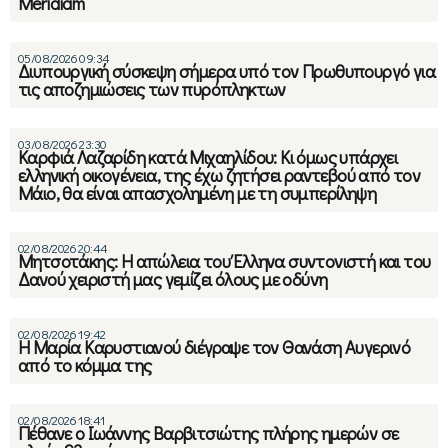
Meridiam
05/08/2026 09:34
Διυπουργική σύσκεψη σήμερα υπό τον Πρωθυπουργό για
τις αποζημιώσεις των πυρόπληκτων
03/08/2026 23:30
Καρφιά Λαζαρίδη κατά Μιχαηλίδου: Κι όμως υπάρχει
ελληνική οικογένεια, της έχω ζητήσει ραντεβού από τον
Μάιο, θα είναι απασχολημένη με τη συμπερίληψη
02/08/2026 20:44
Μητσοτάκης: Η απώλεια του Έλληνα συντονιστή και του
Δανού χειριστή μας γεμίζει όλους με οδύνη
02/08/2026 19:42
Η Μαρία Καρυστιανού διέγραψε τον Θανάση Αυγερινό
από το κόμμα της
02/08/2026 18:41
Πέθανε ο Ιωάννης Βαρβιτσιώτης πλήρης ημερών σε