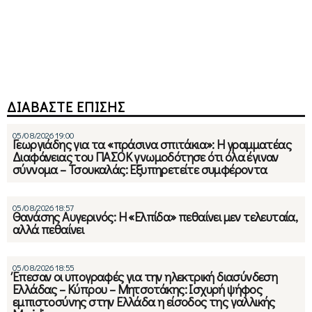
ΔΙΑΒΑΣΤΕ ΕΠΙΣΗΣ
05/08/2026 19:00
Γεωργιάδης για τα «πράσινα σπιτάκια»: Η γραμματέας
Διαφάνειας του ΠΑΣΟΚ γνωμοδότησε ότι όλα έγιναν
σύννομα – Τσουκαλάς: Εξυπηρετείτε συμφέροντα
05/08/2026 18:57
Θανάσης Αυγερινός: Η «Ελπίδα» πεθαίνει μεν τελευταία,
αλλά πεθαίνει
05/08/2026 18:55
Έπεσαν οι υπογραφές για την ηλεκτρική διασύνδεση
Ελλάδας – Κύπρου – Μητσοτάκης: Ισχυρή ψήφος
εμπιστοσύνης στην Ελλάδα η είσοδος της γαλλικής