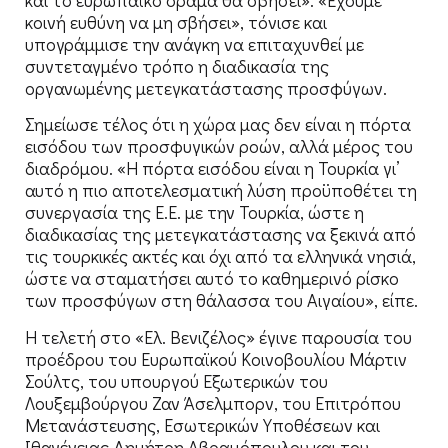
και το ευρωπαϊκό όραμα θα σβήσει». «Έχουμε
κοινή ευθύνη να μη σβήσει», τόνισε και
υπογράμμισε την ανάγκη να επιταχυνθεί με
συντεταγμένο τρόπο η διαδικασία της
οργανωμένης μετεγκατάστασης προσφύγων.
Σημείωσε τέλος ότι η χώρα μας δεν είναι η πόρτα
εισόδου των προσφυγικών ροών, αλλά μέρος του
διαδρόμου. «Η πόρτα εισόδου είναι η Τουρκία γι’
αυτό η πιο αποτελεσματική λύση προϋποθέτει τη
συνεργασία της Ε.Ε. με την Τουρκία, ώστε η
διαδικασίας της μετεγκατάστασης να ξεκινά από
τις τουρκικές ακτές και όχι από τα ελληνικά νησιά,
ώστε να σταματήσει αυτό το καθημερινό ρίσκο
των προσφύγων στη θάλασσα του Αιγαίου», είπε.
Η τελετή στο «Ελ. Βενιζέλος» έγινε παρουσία του
προέδρου του Ευρωπαϊκού Κοινοβουλίου Μάρτιν
Σούλτς, του υπουργού Εξωτερικών του
Λουξεμβούργου Ζαν Άσελμπορν, του Επιτρόπου
Μετανάστευσης, Εσωτερικών Υποθέσεων και
Ιθαγένειας Δημήτρη Αβραμόπουλου και του