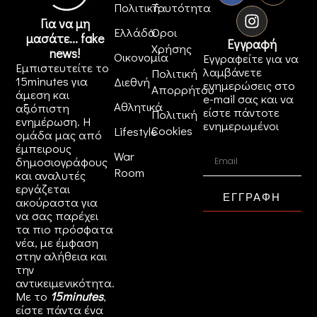
Πολιτική
Ταυτότητα
Για να μη
Ελλάδα
Όροι
μασάτε... fake
Εγγραφή
Χρήσης
news!
Οικονομία
Εγγραφείτε για να
Εμπιστευτείτε το
λαμβάνετε
Πολιτική
15minutes για
Διεθνή
ενημερώσεις στο
Απορρήτου
άμεση και
e-mail σας και να
Αθλητικά
αξιόπιστη
είστε πάντοτε
Πολιτική
ενημέρωση. Η
ενημερωμένοι
Cookies
Lifestyle
ομάδα μας από
έμπειρους
War
δημοσιογράφους
Room
και αναλυτές
εργάζεται
ΕΓΓΡΑΦΗ
ακούραστα για
να σας παρέχει
τα πιο πρόσφατα
νέα, με έμφαση
στην αλήθεια και
την
αντικειμενικότητα.
Με το
15minutes
,
είστε πάντα ένα