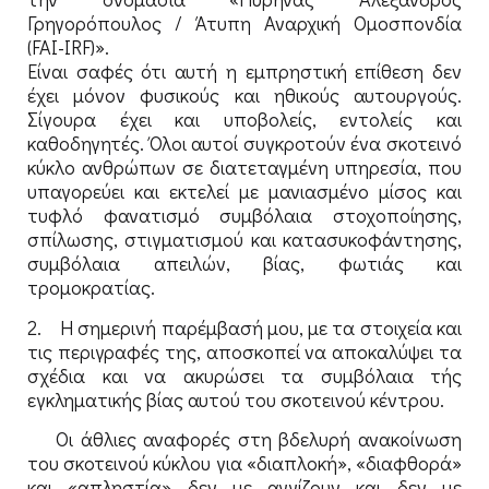
Γρηγορόπουλος / Άτυπη Αναρχική Ομοσπονδία
(FAI-IRF)».
Είναι σαφές ότι αυτή η εμπρηστική επίθεση δεν
έχει μόνον φυσικούς και ηθικούς αυτουργούς.
Σίγουρα έχει και υποβολείς, εντολείς και
καθοδηγητές. Όλοι αυτοί συγκροτούν ένα σκοτεινό
κύκλο ανθρώπων σε διατεταγμένη υπηρεσία, που
υπαγορεύει και εκτελεί με μανιασμένο μίσος και
τυφλό φανατισμό συμβόλαια στοχοποίησης,
σπίλωσης, στιγματισμού και κατασυκοφάντησης,
συμβόλαια απειλών, βίας, φωτιάς και
τρομοκρατίας.
2. Η σημερινή παρέμβασή μου, με τα στοιχεία και
τις περιγραφές της, αποσκοπεί να αποκαλύψει τα
σχέδια και να ακυρώσει τα συμβόλαια τής
εγκληματικής βίας αυτού του σκοτεινού κέντρου.
Οι άθλιες αναφορές στη βδελυρή ανακοίνωση
του σκοτεινού κύκλου για «διαπλοκή», «διαφθορά»
και «απληστία» δεν με αγγίζουν και δεν με