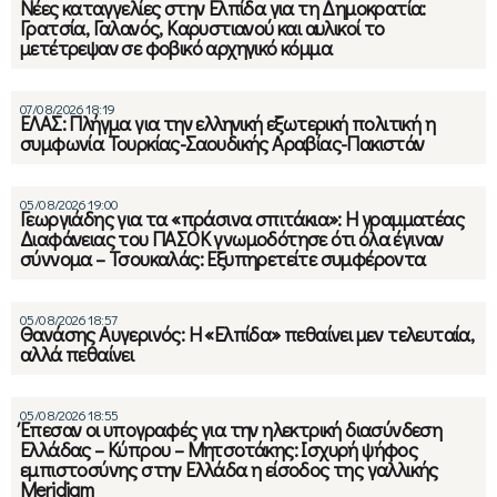
Νέες καταγγελίες στην Ελπίδα για τη Δημοκρατία:
Γρατσία, Γαλανός, Καρυστιανού και αυλικοί το
μετέτρεψαν σε φοβικό αρχηγικό κόμμα
07/08/2026 18:19
ΕΛΑΣ: Πλήγμα για την ελληνική εξωτερική πολιτική η
συμφωνία Τουρκίας-Σαουδικής Αραβίας-Πακιστάν
05/08/2026 19:00
Γεωργιάδης για τα «πράσινα σπιτάκια»: Η γραμματέας
Διαφάνειας του ΠΑΣΟΚ γνωμοδότησε ότι όλα έγιναν
σύννομα – Τσουκαλάς: Εξυπηρετείτε συμφέροντα
05/08/2026 18:57
Θανάσης Αυγερινός: Η «Ελπίδα» πεθαίνει μεν τελευταία,
αλλά πεθαίνει
05/08/2026 18:55
Έπεσαν οι υπογραφές για την ηλεκτρική διασύνδεση
Ελλάδας – Κύπρου – Μητσοτάκης: Ισχυρή ψήφος
εμπιστοσύνης στην Ελλάδα η είσοδος της γαλλικής
Meridiam