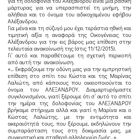
για τη δολοφονία του Αλέξανδρου είναι μια βασική
μάρτυρας για να υπερασπιστεί τη μνήμη, την
αλήθεια και το όνομα του αδικοχαμένου εφήβου
Αλέξανδρου.
Για μένα και τη σύζυγό μου έχει τεράστια ηθική και
τιμητική αξία η αναφορά της Οικογένειας του
Αλέξανδρου για την εις βάρος μας επίθεση στην
τελευταία ανακοίνωσή της (στις 11/12/2015).
Γι’ αυτό και παραθέτουμε τη σχετική περικοπή
από αυτή την ανακοίνωση.
«… Εκφράζουμε την οδύνη μας για την εμπρηστική
επίθεση στο σπίτι του Κώστα και της Μαρίνας
Λαλιώτη, από κάποιους που οικειοποιούνται το
όνομα του ΑΛΕΞΑΝΔΡΟΥ. Διαμαρτυρόμαστε
συγκλονισμένοι, γιατί ξέρουμε ότι σ’ αυτό το σπίτι
την ημέρα της δολοφονίας του ΑΛΕΞΑΝΔΡΟΥ
βρήκαμε στήριγμα αλλά και γιατί η Μαρίνα και ο
Κώστας Λαλιώτης, με την εντιμότητα και
ακεραιότητά τους, που ξέρουμε, εκδηλώνουν την
συμπαράσταση τους στη δοκιμασία μας, με
συγκινητική και σταθερή αλληλεγγύη ζωής…».