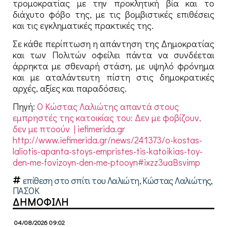
τρομοκρατίας με την προκλητική βία και το
διάχυτο φόβο της, με τις βομβιστικές επιθέσεις
και τις εγκληματικές πρακτικές της.
Σε κάθε περίπτωση η απάντηση της Δημοκρατίας
και των Πολιτών οφείλει πάντα να συνδέεται
άρρηκτα με σθεναρή στάση, με υψηλό φρόνημα
και με αταλάντευτη πίστη στις δημοκρατικές
αρχές, αξίες και παραδόσεις.
Πηγή:
Ο Κώστας Λαλιώτης απαντά στους
εμπρηστές της κατοικίας του: Δεν με φοβίζουν,
δεν με πτοούν | iefimerida.gr
http://www.iefimerida.gr/news/241373/o-kostas-
laliotis-apanta-stoys-empristes-tis-katoikias-toy-
den-me-fovizoyn-den-me-ptooyn#ixzz3uaBsvimp
επίθεση στο σπίτι του Λαλιώτη
,
Κώστας Λαλιώτης
,
ΠΑΣΟΚ
ΔΗΜΟΦΙΛΗ
04/08/2026 09:02