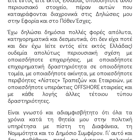
είτε εντός είτε εκτός Ελλάδας οποιοδήποτε άλλο
περιουσιακό στοιχείο, πέραν αυτών που
καταγράφονται διαχρονικά στις Δηλώσεις μου
στην Εφορία και στο Πόθεν Έσχες.
Έχω δηλώσει δημόσια πολλές φορές απόλυτα,
κατηγορηματικά και δεσμευτικά, ότι δεν είχα ποτέ
και δεν έχω (είτε εντός είτε εκτός Ελλάδας)
ουδεμία απολύτως περιουσιακή σχέση με
οποιεσδήποτε επιχειρήσεις, με οποιαδήποτε
επιχειρηματική δραστηριότητα σε οποιοδήποτε
τομέα, με οποιαδήποτε ακίνητα, με οποιεσδήποτε
περιβόητες «Λίστες» Τραπεζών και Εταιρειών, με
οποιεσδήποτε υπεράκτιες OFFSHORE εταιρείες και
με κάθε λογής άλλες τέτοιου τύπου
δραστηριότητες.
Είναι γνωστό και αδιαμφισβήτητο ότι όλα τα
χρόνια κατά τη θητεία μου στην πολιτική
υπηρέτησα με πίστη τη Διαφάνεια, τη
Νομιμότητα και το Δημόσιο Συμφέρον. Γι’ αυτό και
δεν φοβήθηκα ποτέ τις έντονες πολιτικές