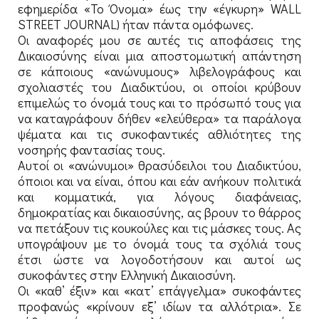
εφημερίδα «Το Όνομα» έως την «έγκυρη» WALL
STREET JOURNAL) ήταν πάντα ομόφωνες.
Οι αναφορές μου σε αυτές τις αποφάσεις της
Δικαιοσύνης είναι μια αποστομωτική απάντηση
σε κάποιους «ανώνυμους» λιβελογράφους και
σχολιαστές του Διαδικτύου, οι οποίοι κρύβουν
επιμελώς το όνομά τους και το πρόσωπό τους για
να καταγράφουν δήθεν «ελεύθερα» τα παράλογα
ψέματα και τις συκοφαντικές αθλιότητες της
νοσηρής φαντασίας τους.
Αυτοί οι «ανώνυμοι» θρασύδειλοι του Διαδικτύου,
όποιοι και να είναι, όπου και εάν ανήκουν πολιτικά
και κομματικά, για λόγους διαφάνειας,
δημοκρατίας και δικαιοσύνης, ας βρουν το θάρρος
να πετάξουν τις κουκούλες και τις μάσκες τους. Ας
υπογράψουν με το όνομά τους τα σχόλιά τους
έτσι ώστε να λογοδοτήσουν και αυτοί ως
συκοφάντες στην Ελληνική Δικαιοσύνη.
Οι «καθ’ έξιν» και «κατ’ επάγγελμα» συκοφάντες
προφανώς «κρίνουν εξ’ ιδίων τα αλλότρια». Σε