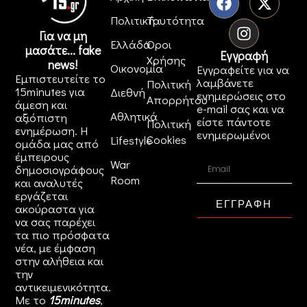
Πολιτική
Ταυτότητα
Για να μη
Ελλάδα
Όροι
μασάτε... fake
Εγγραφή
Χρήσης
news!
Οικονομία
Εγγραφείτε για να
Εμπιστευτείτε το
λαμβάνετε
Πολιτική
15minutes για
Διεθνή
ενημερώσεις στο
Απορρήτου
άμεση και
e-mail σας και να
Αθλητικά
αξιόπιστη
είστε πάντοτε
Πολιτική
ενημέρωση. Η
ενημερωμένοι
Cookies
Lifestyle
ομάδα μας από
έμπειρους
War
δημοσιογράφους
Room
και αναλυτές
εργάζεται
ΕΓΓΡΑΦΗ
ακούραστα για
να σας παρέχει
τα πιο πρόσφατα
νέα, με έμφαση
στην αλήθεια και
την
αντικειμενικότητα.
Με το
15minutes
,