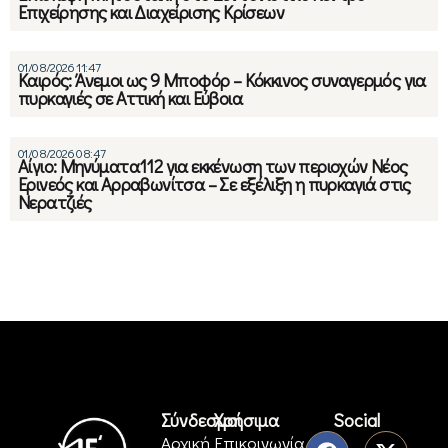
Επιχείρησης και Διαχείρισης Κρίσεων
01/08/2026 11:47
Καιρός: Άνεμοι ως 9 Μποφόρ – Κόκκινος συναγερμός για
πυρκαγιές σε Αττική και Εύβοια
01/08/2026 08:47
Αίγιο: Mηνύματα112 για εκκένωση των περιοχών Νέος
Ερινεός και Αρραβωνίτσα – Σε εξέλιξη η πυρκαγιά στις
Νερατζιές
Σύνδεσμοι
Χρήσιμα
Social
Αρχική
Επικοινωνία