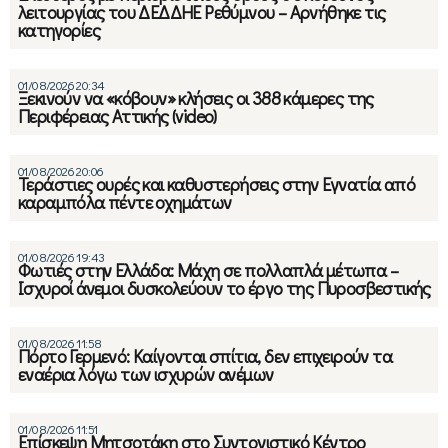
λειτουργίας του ΔΕΔΔΗΕ Ρεθύμνου – Αρνήθηκε τις
κατηγορίες
01/08/2026 20:34
Ξεκινούν να «κόβουν» κλήσεις οι 388 κάμερες της
Περιφέρειας Αττικής (video)
01/08/2026 20:06
Τεράστιες ουρές και καθυστερήσεις στην Εγνατία από
καραμπόλα πέντε οχημάτων
01/08/2026 19:43
Φωτιές στην Ελλάδα: Μάχη σε πολλαπλά μέτωπα –
Ισχυροί άνεμοι δυσκολεύουν το έργο της Πυροσβεστικής
01/08/2026 11:58
Πόρτο Γερμενό: Καίγονται σπίτια, δεν επιχειρούν τα
εναέρια λόγω των ισχυρών ανέμων
01/08/2026 11:51
Eπίσκεψη Μητσοτάκη στο Συντονιστικό Κέντρο