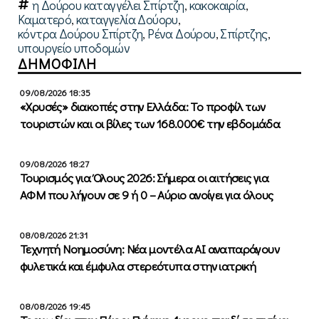
η Δούρου καταγγέλει Σπίρτζη
,
κακοκαιρία
,
Καματερό
,
καταγγελία Δούορυ
,
κόντρα Δούρου Σπίρτζη
,
Ρένα Δούρου
,
Σπίρτζης
,
υπουργείο υποδομών
ΔΗΜΟΦΙΛΗ
09/08/2026 18:35
«Χρυσές» διακοπές στην Ελλάδα: Το προφίλ των
τουριστών και οι βίλες των 168.000€ την εβδομάδα
09/08/2026 18:27
Τουρισμός για Όλους 2026: Σήμερα οι αιτήσεις για
ΑΦΜ που λήγουν σε 9 ή 0 – Αύριο ανοίγει για όλους
08/08/2026 21:31
Τεχνητή Νοημοσύνη: Νέα μοντέλα ΑΙ αναπαράγουν
φυλετικά και έμφυλα στερεότυπα στην ιατρική
08/08/2026 19:45