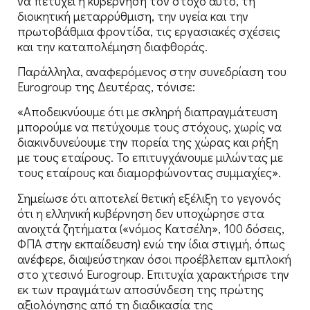
να πετύχει η κυβέρνηση τον στόχο αυτό, τη
διοικητική μεταρρύθμιση, την υγεία και την
πρωτοβάθμια φροντίδα, τις εργασιακές σχέσεις
και την καταπολέμηση διαφθοράς.
Παράλληλα, αναφερόμενος στην συνεδρίαση του
Eurogroup της Δευτέρας, τόνισε:
«Αποδεικνύουμε ότι με σκληρή διαπραγμάτευση
μπορούμε να πετύχουμε τους στόχους, χωρίς να
διακινδυνεύουμε την πορεία της χώρας και ρήξη
με τους εταίρους. Το επιτυγχάνουμε μιλώντας με
τους εταίρους και διαμορφώνοντας συμμαχίες».
Σημείωσε ότι αποτελεί θετική εξέλιξη το γεγονός
ότι η ελληνική κυβέρνηση δεν υποχώρησε στα
ανοιχτά ζητήματα («νόμος Κατσέλη», 100 δόσεις,
ΦΠΑ στην εκπαίδευση) ενώ την ίδια στιγμή, όπως
ανέφερε, διαψεύστηκαν όσοι προέβλεπαν εμπλοκή
στο χτεσινό Eurogroup. Επιτυχία χαρακτήρισε την
εκ των πραγμάτων αποσύνδεση της πρώτης
αξιολόγησης από τη διαδικασία της