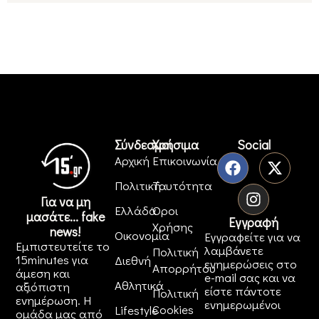
Σύνδεσμοι
Χρήσιμα
Social
Αρχική
Επικοινωνία
Πολιτική
Ταυτότητα
Για να μη
Ελλάδα
Όροι
μασάτε... fake
Εγγραφή
Χρήσης
news!
Οικονομία
Εγγραφείτε για να
Εμπιστευτείτε το
λαμβάνετε
Πολιτική
15minutes για
Διεθνή
ενημερώσεις στο
Απορρήτου
άμεση και
e-mail σας και να
Αθλητικά
αξιόπιστη
είστε πάντοτε
Πολιτική
ενημέρωση. Η
ενημερωμένοι
Cookies
Lifestyle
ομάδα μας από