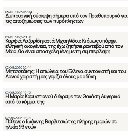
05/08/2026 09:34
Διυπουργική σύσκεψη σήμερα υπό τον Πρωθυπουργό για
τις αποζημιώσεις των πυρόπληκτων
03/08/2026 23:30
Καρφιά Λαζαρίδη κατά Μιχαηλίδου: Κι όμως υπάρχει
ελληνική οικογένεια, της έχω ζητήσει ραντεβού από τον
Μάιο, θα είναι απασχολημένη με τη συμπερίληψη
02/08/2026 20:44
Μητσοτάκης: Η απώλεια του Έλληνα συντονιστή και του
Δανού χειριστή μας γεμίζει όλους με οδύνη
02/08/2026 19:42
Η Μαρία Καρυστιανού διέγραψε τον Θανάση Αυγερινό
από το κόμμα της
02/08/2026 18:41
Πέθανε ο Ιωάννης Βαρβιτσιώτης πλήρης ημερών σε
ηλικία 93 ετών