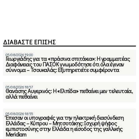
ΔΙΑΒΑΣΤΕ ΕΠΙΣΗΣ
05/08/2026 19:00
Γεωργιάδης για τα «πράσινα σπιτάκια»: Η γραμματέας
Διαφάνειας του ΠΑΣΟΚ γνωμοδότησε ότι όλα έγιναν
σύννομα – Τσουκαλάς: Εξυπηρετείτε συμφέροντα
05/08/2026 18:57
Θανάσης Αυγερινός: Η «Ελπίδα» πεθαίνει μεν τελευταία,
αλλά πεθαίνει
05/08/2026 18:55
Έπεσαν οι υπογραφές για την ηλεκτρική διασύνδεση
Ελλάδας – Κύπρου – Μητσοτάκης: Ισχυρή ψήφος
εμπιστοσύνης στην Ελλάδα η είσοδος της γαλλικής
Meridiam