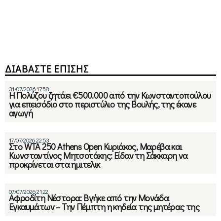
ΔΙΑΒΑΣΤΕ ΕΠΙΣΗΣ
31/07/2026 17:58
Η Πολύζου ζητάει €500.000 από την Κωνσταντοπούλου
για επεισόδιο στο περιστύλιο της Βουλής, της έκανε
αγωγή
17/07/2026 22:53
Στο WTA 250 Athens Open Κυριάκος, Μαρέβα και
Κωνσταντίνος Μητσοτάκης: Είδαν τη Σάκκαρη να
προκρίνεται στα ημιτελικ
07/07/2026 21:22
Αφροδίτη Νέστορα: Βγήκε από την Μονάδα
Εγκαυμάτων – Την Πέμπτη η κηδεία της μητέρας της