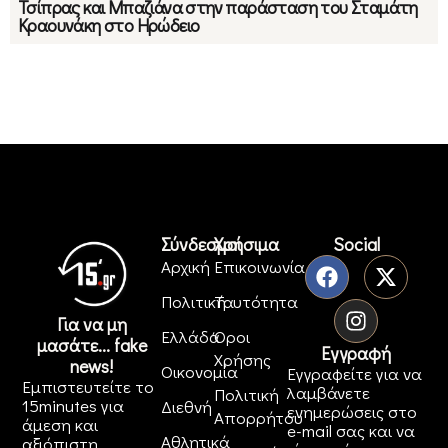
Τσίπρας και Μπαζιάνα στην παράσταση του Σταμάτη
Κραουνάκη στο Ηρώδειο
Σύνδεσμοι
Χρήσιμα
Social
Αρχική
Επικοινωνία
Πολιτική
Ταυτότητα
Για να μη
Ελλάδα
Όροι
μασάτε... fake
Εγγραφή
Χρήσης
news!
Οικονομία
Εγγραφείτε για να
Εμπιστευτείτε το
λαμβάνετε
Πολιτική
15minutes για
Διεθνή
ενημερώσεις στο
Απορρήτου
άμεση και
e-mail σας και να
Αθλητικά
αξιόπιστη