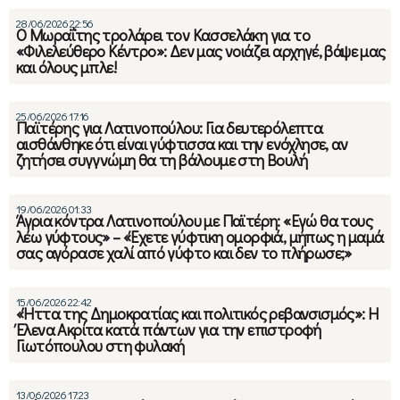
28/06/2026 22:56
Ο Μωραΐτης τρολάρει τον Κασσελάκη για το
«Φιλελεύθερο Κέντρο»: Δεν μας νοιάζει αρχηγέ, βάψε μας
και όλους μπλε!
25/06/2026 17:16
Παϊτέρης για Λατινοπούλου: Για δευτερόλεπτα
αισθάνθηκε ότι είναι γύφτισσα και την ενόχλησε, αν
ζητήσει συγγνώμη θα τη βάλουμε στη Βουλή
19/06/2026 01:33
Άγρια κόντρα Λατινοπούλου με Παϊτέρη: «Εγώ θα τους
λέω γύφτους» – «Έχετε γύφτικη ομορφιά, μήπως η μαμά
σας αγόρασε χαλί από γύφτο και δεν το πλήρωσε;»
15/06/2026 22:42
«Ήττα της Δημοκρατίας και πολιτικός ρεβανσισμός»: Η
Έλενα Ακρίτα κατά πάντων για την επιστροφή
Γιωτόπουλου στη φυλακή
13/06/2026 17:23