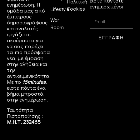
είστε πάντοτε
Πολιτική
ενημέρωση. Η
ενημερωμένοι
Cookies
Lifestyle
ομάδα μας από
έμπειρους
War
δημοσιογράφους
Room
και αναλυτές
εργάζεται
ΕΓΓΡΑΦΗ
ακούραστα για
να σας παρέχει
τα πιο πρόσφατα
νέα, με έμφαση
στην αλήθεια και
την
αντικειμενικότητα.
Με το
15minutes
,
είστε πάντα ένα
βήμα μπροστά
στην
ενημέρωση
.
Ταυτότητα
Πιστοποίησης :
Μ.Η.Τ. 232465