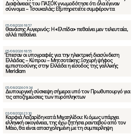
Διαφάνειας του ΠΑΣΟΚ γνωμοδότησε ότι όλα έγιναν
σύννομα – Τσουκαλάς: Εξυπηρετείτε συμφέροντα
05/08/2026 18:57
Θανάσης Αυγερινός: Η «Ελπίδα» πεθαίνει μεν τελευταία,
αλλά πεθαίνει
05/08/2026 18:55
Έπεσαν οι υπογραφές για την ηλεκτρική διασύνδεση
Ελλάδας – Κύπρου – Μητσοτάκης: Ισχυρή ψήφος
εμπιστοσύνης στην Ελλάδα η είσοδος της γαλλικής
Meridiam
05/08/2026 09:34
Διυπουργική σύσκεψη σήμερα υπό τον Πρωθυπουργό για
τις αποζημιώσεις των πυρόπληκτων
03/08/2026 23:30
Καρφιά Λαζαρίδη κατά Μιχαηλίδου: Κι όμως υπάρχει
ελληνική οικογένεια, της έχω ζητήσει ραντεβού από τον
Μάιο, θα είναι απασχολημένη με τη συμπερίληψη