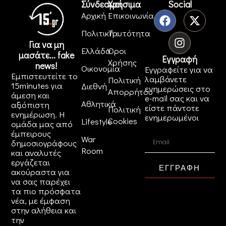
Σύνδεσμοι
Χρήσιμα
Social
Αρχική
Επικοινωνία
Πολιτική
Ταυτότητα
Για να μη
Ελλάδα
Όροι
μασάτε... fake
Εγγραφή
Χρήσης
news!
Οικονομία
Εγγραφείτε για να
Εμπιστευτείτε το
λαμβάνετε
Πολιτική
15minutes για
Διεθνή
ενημερώσεις στο
Απορρήτου
άμεση και
e-mail σας και να
Αθλητικά
αξιόπιστη
είστε πάντοτε
Πολιτική
ενημέρωση. Η
ενημερωμένοι
Cookies
Lifestyle
ομάδα μας από
έμπειρους
War
δημοσιογράφους
Room
και αναλυτές
εργάζεται
ΕΓΓΡΑΦΗ
ακούραστα για
να σας παρέχει
τα πιο πρόσφατα
νέα, με έμφαση
στην αλήθεια και
την