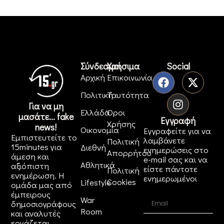
Σύνδεσμοι
Χρήσιμα
Social
Αρχική
Επικοινωνία
Πολιτική
Ταυτότητα
Για να μη
Ελλάδα
Όροι
μασάτε... fake
Εγγραφή
Χρήσης
news!
Οικονομία
Εγγραφείτε για να
Εμπιστευτείτε το
λαμβάνετε
Πολιτική
15minutes για
Διεθνή
ενημερώσεις στο
Απορρήτου
άμεση και
e-mail σας και να
Αθλητικά
αξιόπιστη
είστε πάντοτε
Πολιτική
ενημέρωση. Η
ενημερωμένοι
Cookies
Lifestyle
ομάδα μας από
έμπειρους
War
δημοσιογράφους
Room
και αναλυτές
εργάζεται