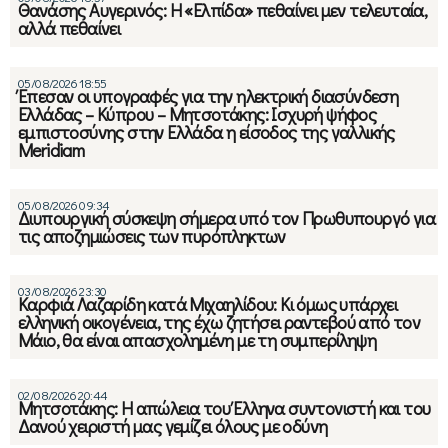
Θανάσης Αυγερινός: Η «Ελπίδα» πεθαίνει μεν τελευταία,
αλλά πεθαίνει
05/08/2026 18:55
Έπεσαν οι υπογραφές για την ηλεκτρική διασύνδεση
Ελλάδας – Κύπρου – Μητσοτάκης: Ισχυρή ψήφος
εμπιστοσύνης στην Ελλάδα η είσοδος της γαλλικής
Meridiam
05/08/2026 09:34
Διυπουργική σύσκεψη σήμερα υπό τον Πρωθυπουργό για
τις αποζημιώσεις των πυρόπληκτων
03/08/2026 23:30
Καρφιά Λαζαρίδη κατά Μιχαηλίδου: Κι όμως υπάρχει
ελληνική οικογένεια, της έχω ζητήσει ραντεβού από τον
Μάιο, θα είναι απασχολημένη με τη συμπερίληψη
02/08/2026 20:44
Μητσοτάκης: Η απώλεια του Έλληνα συντονιστή και του
Δανού χειριστή μας γεμίζει όλους με οδύνη