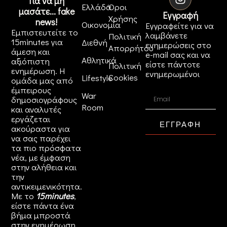
Για να μη
Ελλάδα
Όροι
μασάτε... fake
Εγγραφή
Χρήσης
news!
Οικονομία
Εγγραφείτε για να
Εμπιστευτείτε το
λαμβάνετε
Πολιτική
15minutes για
Διεθνή
ενημερώσεις στο
Απορρήτου
άμεση και
e-mail σας και να
Αθλητικά
αξιόπιστη
είστε πάντοτε
Πολιτική
ενημέρωση. Η
ενημερωμένοι
Cookies
Lifestyle
ομάδα μας από
έμπειρους
War
δημοσιογράφους
Room
και αναλυτές
εργάζεται
ΕΓΓΡΑΦΗ
ακούραστα για
να σας παρέχει
τα πιο πρόσφατα
νέα, με έμφαση
στην αλήθεια και
την
αντικειμενικότητα.
Με το
15minutes
,
είστε πάντα ένα
βήμα μπροστά
στην
ενημέρωση
.