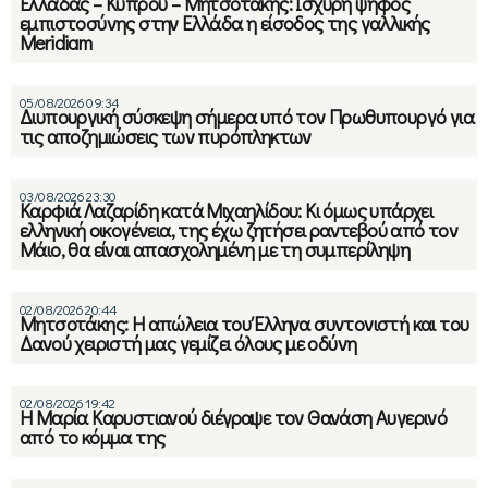
Ελλάδας – Κύπρου – Μητσοτάκης: Ισχυρή ψήφος
εμπιστοσύνης στην Ελλάδα η είσοδος της γαλλικής
Meridiam
05/08/2026 09:34
Διυπουργική σύσκεψη σήμερα υπό τον Πρωθυπουργό για
τις αποζημιώσεις των πυρόπληκτων
03/08/2026 23:30
Καρφιά Λαζαρίδη κατά Μιχαηλίδου: Κι όμως υπάρχει
ελληνική οικογένεια, της έχω ζητήσει ραντεβού από τον
Μάιο, θα είναι απασχολημένη με τη συμπερίληψη
02/08/2026 20:44
Μητσοτάκης: Η απώλεια του Έλληνα συντονιστή και του
Δανού χειριστή μας γεμίζει όλους με οδύνη
02/08/2026 19:42
Η Μαρία Καρυστιανού διέγραψε τον Θανάση Αυγερινό
από το κόμμα της