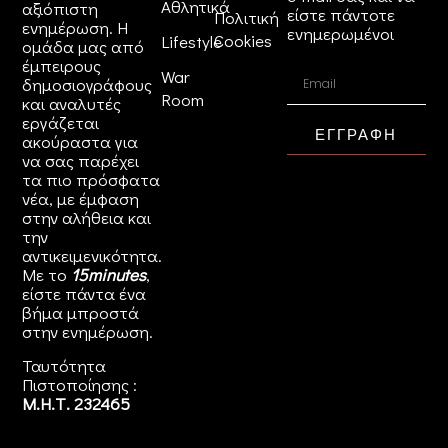
Αθλητικά
αξιόπιστη
είστε πάντοτε
Πολιτική
ενημέρωση. Η
ενημερωμένοι
Cookies
Lifestyle
ομάδα μας από
έμπειρους
War
δημοσιογράφους
Room
και αναλυτές
εργάζεται
ΕΓΓΡΑΦΗ
ακούραστα για
να σας παρέχει
τα πιο πρόσφατα
νέα, με έμφαση
στην αλήθεια και
την
αντικειμενικότητα.
Με το
15minutes
,
είστε πάντα ένα
βήμα μπροστά
στην
ενημέρωση
.
Ταυτότητα
Πιστοποίησης :
Μ.Η.Τ. 232465