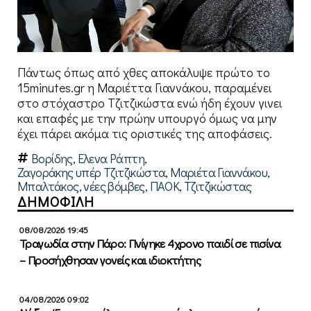
Πάντως όπως από χθες αποκάλυψε πρώτο το
15minutes.gr η Μαριέττα Γιαννάκου, παραμένει
στο στόχαστρο Τζιτζικώστα ενώ ήδη έχουν γινει
και επαφές με την πρώην υπουργό όμως να μην
έχει πάρει ακόμα τις οριστικές της αποφάσεις.
Βορίδης
,
Ελενα Ράπτη
,
Ζαγοράκης υπέρ Τζιτζικώστα
,
Μαριέτα Γιαννάκου
,
Μπαλτάκος
,
νέες βόμβες
,
ΠΑΟΚ
,
Τζιτζικώστας
ΔΗΜΟΦΙΛΗ
08/08/2026 19:45
Τραγωδία στην Πάρο: Πνίγηκε 4χρονο παιδί σε πισίνα
– Προσήχθησαν γονείς και ιδιοκτήτης
04/08/2026 09:02