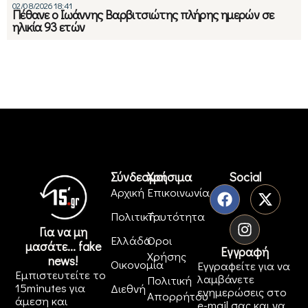
02/08/2026 18:41
Πέθανε ο Ιωάννης Βαρβιτσιώτης πλήρης ημερών σε
ηλικία 93 ετών
Σύνδεσμοι
Χρήσιμα
Social
Αρχική
Επικοινωνία
Πολιτική
Ταυτότητα
Για να μη
Ελλάδα
Όροι
μασάτε... fake
Εγγραφή
Χρήσης
news!
Οικονομία
Εγγραφείτε για να
Εμπιστευτείτε το
λαμβάνετε
Πολιτική
15minutes για
Διεθνή
ενημερώσεις στο
Απορρήτου
άμεση και
e-mail σας και να