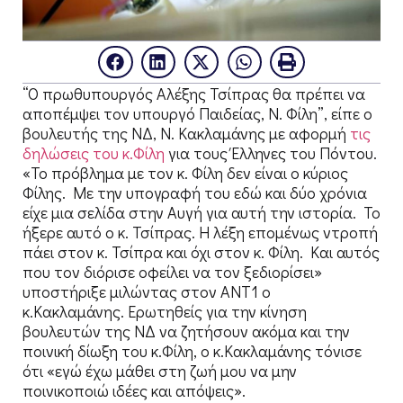
“O πρωθυπουργός Αλέξης Τσίπρας θα πρέπει να
αποπέμψει τον υπουργό Παιδείας, Ν. Φίλη”, είπε ο
βουλευτής της ΝΔ, Ν. Κακλαμάνης με αφορμή
τις
δηλώσεις του κ.Φίλη
για τους Έλληνες του Πόντου.
«Το πρόβλημα με τον κ. Φίλη δεν είναι ο κύριος
Φίλης. Με την υπογραφή του εδώ και δύο χρόνια
είχε μια σελίδα στην Αυγή για αυτή την ιστορία. Το
ήξερε αυτό ο κ. Τσίπρας. Η λέξη επομένως ντροπή
πάει στον κ. Τσίπρα και όχι στον κ. Φίλη. Και αυτός
που τον διόρισε οφείλει να τον ξεδιορίσει»
υποστήριξε μιλώντας στον ΑΝΤ1 ο
κ.Κακλαμάνης. Ερωτηθείς για την κίνηση
βουλευτών της ΝΔ να ζητήσουν ακόμα και την
ποινική δίωξη του κ.Φίλη, ο κ.Κακλαμάνης τόνισε
ότι «εγώ έχω μάθει στη ζωή μου να μην
ποινικοποιώ ιδέες και απόψεις».