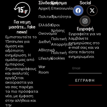
Σύνδεσμοι
Χρήσιμα
Social
Αρχική
Επικοινωνία
Πολιτική
Ταυτότητα
Για να μη
Ελλάδα
Όροι
μασάτε... fake
Εγγραφή
Χρήσης
news!
Οικονομία
Εγγραφείτε για να
Εμπιστευτείτε το
λαμβάνετε
Πολιτική
15minutes για
Διεθνή
ενημερώσεις στο
Απορρήτου
άμεση και
e-mail σας και να
Αθλητικά
αξιόπιστη
είστε πάντοτε
Πολιτική
ενημέρωση. Η
ενημερωμένοι
Cookies
Lifestyle
ομάδα μας από
έμπειρους
War
δημοσιογράφους
Room
και αναλυτές
εργάζεται
ΕΓΓΡΑΦΗ
ακούραστα για
να σας παρέχει
τα πιο πρόσφατα
νέα, με έμφαση
στην αλήθεια και
την