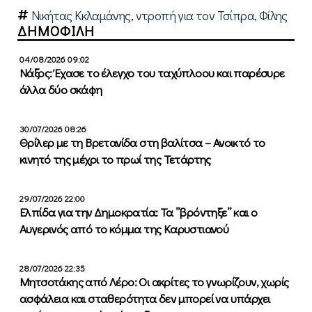
Νικήτας Κκλαμάνης
,
ντροπή για τον Τσίπρα
,
Φίλης
ΔΗΜΟΦΙΛΗ
04/08/2026 09:02
Νάξος: Έχασε το έλεγχο του ταχύπλοου και παρέσυρε
άλλα δύο σκάφη
30/07/2026 08:26
Θρίλερ με τη Βρετανίδα στη βαλίτσα – Ανοικτό το
κινητό της μέχρι το πρωί της Τετάρτης
29/07/2026 22:00
Ελπίδα για την Δημοκρατία: Τα ”βρόντηξε” και ο
Αυγερινός από το κόμμα της Καρυστιανού
28/07/2026 22:35
Μητσοτάκης από Λέρο: Οι ακρίτες το γνωρίζουν, χωρίς
ασφάλεια και σταθερότητα δεν μπορεί να υπάρχει