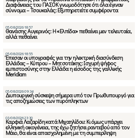
Διαφάνειας του ΠΑΣΟΚ γνωμοδότησε ότι όλα έγιναν
σύννομα – Τσουκαλάς: Εξυπηρετείτε συμφέροντα
05/08/2026 18:57
Θανάσης Αυγερινός: Η «Ελπίδα» πεθαίνει μεν τελευταία,
αλλά πεθαίνει
05/08/2026 18:55
Έπεσαν οι υπογραφές για την ηλεκτρική διασύνδεση
Ελλάδας – Κύπρου – Μητσοτάκης: Ισχυρή ψήφος
εμπιστοσύνης στην Ελλάδα η είσοδος της γαλλικής
Meridiam
05/08/2026 09:34
Διυπουργική σύσκεψη σήμερα υπό τον Πρωθυπουργό για
τις αποζημιώσεις των πυρόπληκτων
03/08/2026 23:30
Καρφιά Λαζαρίδη κατά Μιχαηλίδου: Κι όμως υπάρχει
ελληνική οικογένεια, της έχω ζητήσει ραντεβού από τον
Μάιο, θα είναι απασχολημένη με τη συμπερίληψη