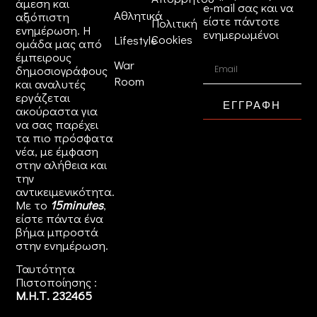
άμεση και
e-mail σας και να
Αθλητικά
αξιόπιστη
είστε πάντοτε
Πολιτική
ενημέρωση. Η
ενημερωμένοι
Cookies
Lifestyle
ομάδα μας από
έμπειρους
War
δημοσιογράφους
Room
και αναλυτές
εργάζεται
ΕΓΓΡΑΦΗ
ακούραστα για
να σας παρέχει
τα πιο πρόσφατα
νέα, με έμφαση
στην αλήθεια και
την
αντικειμενικότητα.
Με το
15minutes
,
είστε πάντα ένα
βήμα μπροστά
στην
ενημέρωση
.
Ταυτότητα
Πιστοποίησης :
Μ.Η.Τ. 232465