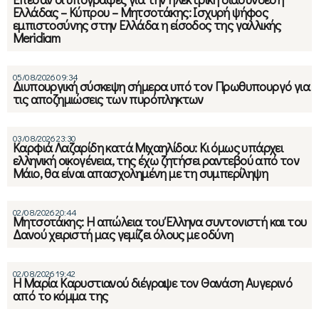
Ελλάδας – Κύπρου – Μητσοτάκης: Ισχυρή ψήφος
εμπιστοσύνης στην Ελλάδα η είσοδος της γαλλικής
Meridiam
05/08/2026 09:34
Διυπουργική σύσκεψη σήμερα υπό τον Πρωθυπουργό για
τις αποζημιώσεις των πυρόπληκτων
03/08/2026 23:30
Καρφιά Λαζαρίδη κατά Μιχαηλίδου: Κι όμως υπάρχει
ελληνική οικογένεια, της έχω ζητήσει ραντεβού από τον
Μάιο, θα είναι απασχολημένη με τη συμπερίληψη
02/08/2026 20:44
Μητσοτάκης: Η απώλεια του Έλληνα συντονιστή και του
Δανού χειριστή μας γεμίζει όλους με οδύνη
02/08/2026 19:42
Η Μαρία Καρυστιανού διέγραψε τον Θανάση Αυγερινό
από το κόμμα της