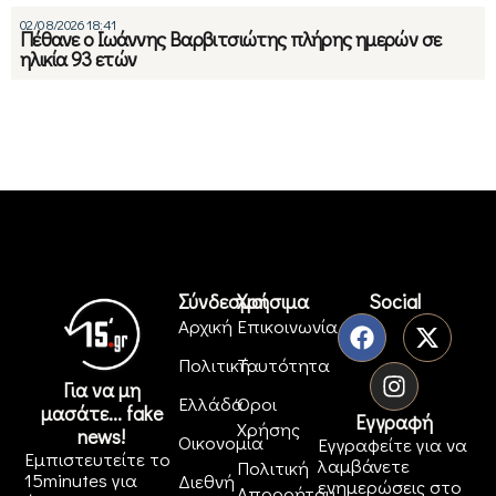
02/08/2026 18:41
Πέθανε ο Ιωάννης Βαρβιτσιώτης πλήρης ημερών σε
ηλικία 93 ετών
Σύνδεσμοι
Χρήσιμα
Social
Αρχική
Επικοινωνία
Πολιτική
Ταυτότητα
Για να μη
Ελλάδα
Όροι
μασάτε... fake
Εγγραφή
Χρήσης
news!
Οικονομία
Εγγραφείτε για να
Εμπιστευτείτε το
λαμβάνετε
Πολιτική
15minutes για
Διεθνή
ενημερώσεις στο
Απορρήτου