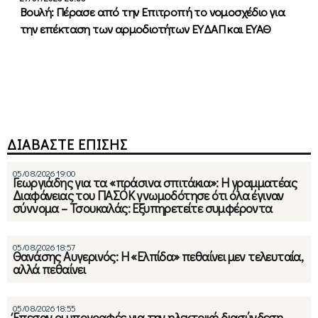
Βουλή: Πέρασε από την Επιτροπή το νομοσχέδιο για
την επέκταση των αρμοδιοτήτων ΕΥΔΑΠ και ΕΥΑΘ
ΔΙΑΒΑΣΤΕ ΕΠΙΣΗΣ
05/08/2026 19:00
Γεωργιάδης για τα «πράσινα σπιτάκια»: Η γραμματέας
Διαφάνειας του ΠΑΣΟΚ γνωμοδότησε ότι όλα έγιναν
σύννομα – Τσουκαλάς: Εξυπηρετείτε συμφέροντα
05/08/2026 18:57
Θανάσης Αυγερινός: Η «Ελπίδα» πεθαίνει μεν τελευταία,
αλλά πεθαίνει
05/08/2026 18:55
Έπεσαν οι υπογραφές για την ηλεκτρική διασύνδεση