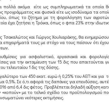
αι πολλά ακόμα είτε ως συμπληρωματικά τα οποία θ
τος προγράμματος και φυσικά είτε ως ισοδύναμα τα οποί
ίου, όπως το ζήτημα με τη φορολόγηση των αγροτών
ία έχει ζητήσει η Τρόικα, όπως ο φπα 23% στην ιδιωτικ
δης Τσακαλώτος και Γιώργος Χουλιαράκης, θα ενημερώσου
 επιχειρήματά τους με στόχο να τους πείσουν ότι έχου
εων.
υθμίσεις για ασφαλιστικό, εργασιακά και φορολογία
εις για την εκταμίευση των 15 δις που απαιτούνται γι
υ τελευταίου 1 δις της δόσης.
 μεγαλύτερο των 450 εκατ. ευρώ ή 0,25% του ΑΕΠ και για τ
 0,5%. Σε ό,τι αφορά τις δαπάνες για επενδύσεις, αυτέ
2016 από 6,4 δις φέτος. Προβλέπεται δηλαδή αύξηση κατ
 «κοπούν» με το τελικό σχέδιο του προϋπολογισμού πο
ενσωματώνει νεότερες εκτιμήσεις.