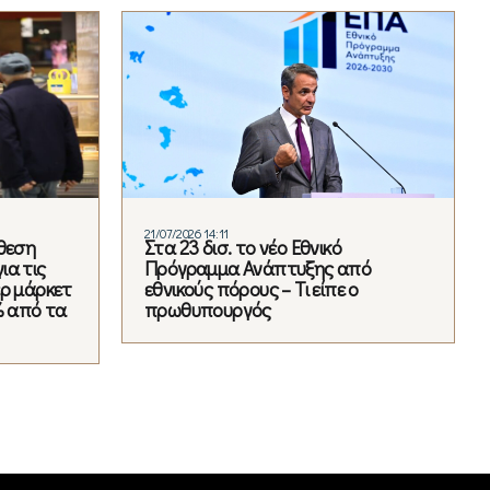
21/07/2026 14:11
άθεση
Στα 23 δισ. το νέο Εθνικό
ια τις
Πρόγραμμα Ανάπτυξης από
ερ μάρκετ
εθνικούς πόρους – Τι είπε ο
% από τα
πρωθυπουργός