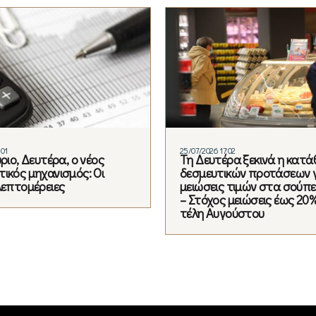
:01
25/07/2026 17:02
ύριο, Δευτέρα, ο νέος
Τη Δευτέρα ξεκινά η κατ
ικός μηχανισμός: Οι
δεσμευτικών προτάσεων γ
λεπτομέρειες
μειώσεις τιμών στα σούπ
– Στόχος μειώσεις έως 20
τέλη Αυγούστου