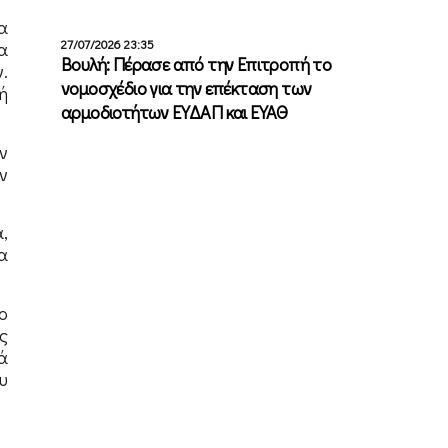
α
27/07/2026 23:35
α
Βουλή: Πέρασε από την Επιτροπή το
.
νομοσχέδιο για την επέκταση των
ή
αρμοδιοτήτων ΕΥΔΑΠ και ΕΥΑΘ
ν
ν
,
α
ο
ς
ά
υ