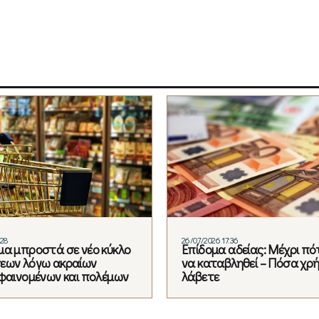
:28
26/07/2026 17:36
μα μπροστά σε νέο κύκλο
Επίδομα αδείας: Μέχρι πό
εων λόγω ακραίων
να καταβληθεί – Πόσα χρ
 φαινομένων και πολέμων
λάβετε