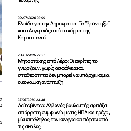
29/07/2026 22:00
Ελπίδα για την Δημοκρατία: Τα ”βρόντηξε”
και ο Αυγερινός από το κόμμα της
Καρυστιανού
28/07/2026 22:35
Μητσοτάκης από Λέρο: Οι ακρίτες το
γνωρίζουν, χωρίς ασφάλεια και
σταθερότητα δεν μπορεί να υπάρχει καμία
οικονομική ανάπτυξη
ο
27/07/2026 23:36
υ
Δείτε βίντεο: Αλβανός βουλευτής αρπάζει
απόρρητη συμφωνία με τις ΗΠΑ και τρέχει,
μία υπάλληλος τον κυνηγά και πέφτει από
ο
τις σκάλες