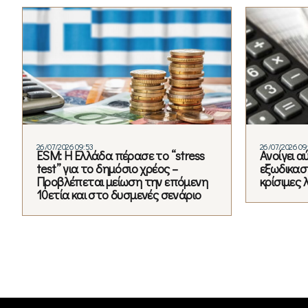
26/07/2026 09:53
26/07/2026 09
ESM: Η Ελλάδα πέρασε το “stress
Ανοίγει α
test” για το δημόσιο χρέος –
εξωδικαστ
Προβλέπεται μείωση την επόμενη
κρίσιμες 
10ετία και στο δυσμενές σενάριο