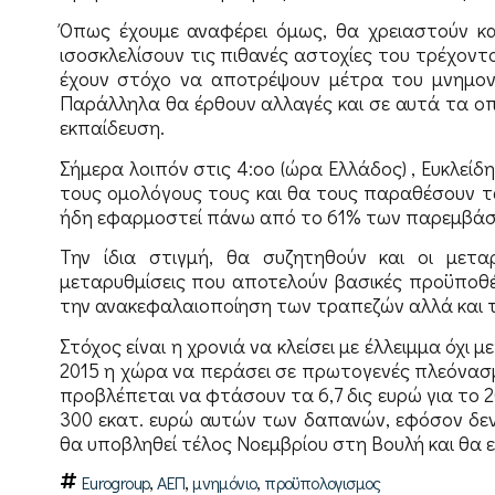
Όπως έχουμε αναφέρει όμως, θα χρειαστούν κ
ισοσκλελίσουν τις πιθανές αστοχίες του τρέχον
έχουν στόχο να αποτρέψουν μέτρα του μνημον
Παράλληλα θα έρθουν αλλαγές και σε αυτά τα οπο
εκπαίδευση.
Σήμερα λοιπόν στις 4:οο (ώρα Ελλάδος) , Ευκλεί
τους ομολόγους τους και θα τους παραθέσουν τα
ήδη εφαρμοστεί πάνω από το 61% των παρεμβάσ
Την ίδια στιγμή, θα συζητηθούν και οι μεταρ
μεταρυθμίσεις που αποτελούν βασικές προϋποθέσ
την ανακεφαλαιοποίηση των τραπεζών αλλά και το
Στόχος είναι η χρονιά να κλείσει με έλλειμμα όχι
2015 η χώρα να περάσει σε πρωτογενές πλεόνασμα
προβλέπεται να φτάσουν τα 6,7 δις ευρώ για το 
300 εκατ. ευρώ αυτών των δαπανών, εφόσον δεν
θα υποβληθεί τέλος Νοεμβρίου στη Βουλή και θα 
,
,
,
Eurogroup
ΑΕΠ
μνημόνιο
προϋπολογισμος