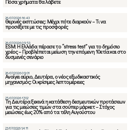
Πόσα χρήματα θα λάβετε
26/07/2026 16:43
Θερινές εκπτώσεις: Μέχρι πότε διαρκούν – Τι να
προσέξετε με τις προσφορές
26/07/2026 09:53
ESM: Η Ελλάδα πέρασε το “stress test” για το δημόσιο
χρέος – Προβλέπεται μείωση την επόμενη 10ετία και στο
δυσμενές σενάριο
26/07/2026 09:01
Ανοίγει αύριο, Δευτέρα, ο νέος εξωδικαστικός
μηχανισμός: Οι κρίσιμες λεπτομέρειες
25/07/2026 17:02
Τη Δευτέρα ξεκινά η κατάθεση δεσμευτικών προτάσεων
για τις μειώσεις τιμών στα σούπερ μάρκετ – Στόχος
μειώσεις έως 20% από τα τέλη Αυγούστου
21/07/2026 14:11