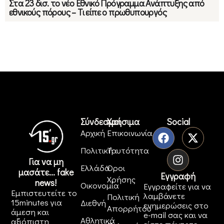
Στα 23 δισ. το νέο Εθνικό Πρόγραμμα Ανάπτυξης από
εθνικούς πόρους – Τι είπε ο πρωθυπουργός
Σύνδεσμοι
Χρήσιμα
Social
Αρχική
Επικοινωνία
Πολιτική
Ταυτότητα
Για να μη
Ελλάδα
Όροι
μασάτε... fake
Εγγραφή
Χρήσης
news!
Οικονομία
Εγγραφείτε για να
Εμπιστευτείτε το
λαμβάνετε
Πολιτική
15minutes για
Διεθνή
ενημερώσεις στο
Απορρήτου
άμεση και
e-mail σας και να
Αθλητικά
αξιόπιστη