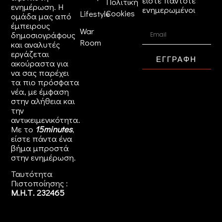
είστε πάντοτε
Πολιτική
ενημέρωση. Η
ενημερωμένοι
Cookies
Lifestyle
ομάδα μας από
έμπειρους
War
δημοσιογράφους
Room
και αναλυτές
εργάζεται
ΕΓΓΡΑΦΗ
ακούραστα για
να σας παρέχει
τα πιο πρόσφατα
νέα, με έμφαση
στην αλήθεια και
την
αντικειμενικότητα.
Με το
15minutes
,
είστε πάντα ένα
βήμα μπροστά
στην
ενημέρωση
.
Ταυτότητα
Πιστοποίησης :
Μ.Η.Τ. 232465