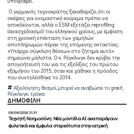
υπογράψει.
Ο γερμανός τεχνοκράτης ξεκαθαρίζει ότι οι
σκέψεις για ονομαστικό κούρεμα πρέπει να
αποκλείονται, αλλά ο ESM εξετάζει reprofiling
(ανασχεδιασμό) του ελληνικού χρέους, με έμφαση
στη χρονική επέκταση των χαμηλών
αποπληρωμών πέραν της επόμενης οκταετίας.
«Υπάρχει σύγκλιση θέσεων στο ζήτημα αυτό»
σημειώνει μάλιστα. Ο κ. Ρέγκλινγκ δεν κρύβει την
απογοήτευσή του για τις εξελίξεις του πρώτου
εξαμήνου του 2015, όταν και χάθηκε η πρόοδος
που συντελέσθηκε το 2014.
Αξιολόγηση
,
θεσμοί
,
μπορεί να αναβιώσει το grexit
,
Ρέγκλινγκ
,
τρόικα
ΔΗΜΟΦΙΛΗ
08/08/2026 21:31
Τεχνητή Νοημοσύνη: Νέα μοντέλα ΑΙ αναπαράγουν
φυλετικά και έμφυλα στερεότυπα στην ιατρική