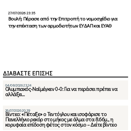
27/07/2026 23:35
Βουλή: Πέρασε από την Επιτροπή το νομοσχέδιο για
την επέκταση των αρμοδιοτήτων ΕΥΔΑΠ και ΕΥΑΘ
ΔΙΑΒΑΣΤΕ ΕΠΙΣΗΣ
04/08/2026 23:24
Ολυμπιακός-Ναϊμέγκεν 0-0: Για να περάσει πρέπει να
αλλάξει…
26/07/2026 20:39
Βίντεο: «Πέταξε» ο Τεντόγλου και ισοφάρισε το
Πανελλήνιο ρεκόρ στο μήκος με άλμα στα 8.66μ., η
κορυφαία επίδοση φέτος στον κόσμο – Δείτε βίντεο