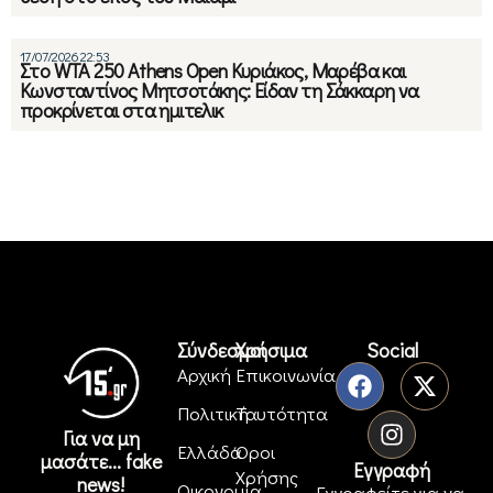
17/07/2026 22:53
Στο WTA 250 Athens Open Κυριάκος, Μαρέβα και
Κωνσταντίνος Μητσοτάκης: Είδαν τη Σάκκαρη να
προκρίνεται στα ημιτελικ
Σύνδεσμοι
Χρήσιμα
Social
Αρχική
Επικοινωνία
Πολιτική
Ταυτότητα
Για να μη
Ελλάδα
Όροι
μασάτε... fake
Εγγραφή
Χρήσης
news!
Οικονομία
Εγγραφείτε για να