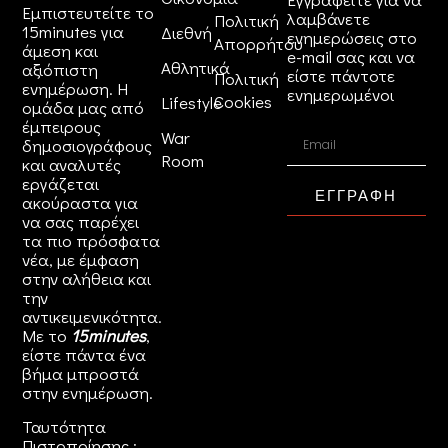
Εμπιστευτείτε το
λαμβάνετε
Πολιτική
15minutes για
Διεθνή
ενημερώσεις στο
Απορρήτου
άμεση και
e-mail σας και να
Αθλητικά
αξιόπιστη
είστε πάντοτε
Πολιτική
ενημέρωση. Η
ενημερωμένοι
Cookies
Lifestyle
ομάδα μας από
έμπειρους
War
δημοσιογράφους
Room
και αναλυτές
εργάζεται
ΕΓΓΡΑΦΗ
ακούραστα για
να σας παρέχει
τα πιο πρόσφατα
νέα, με έμφαση
στην αλήθεια και
την
αντικειμενικότητα.
Με το
15minutes
,
είστε πάντα ένα
βήμα μπροστά
στην
ενημέρωση
.
Ταυτότητα
Πιστοποίησης :