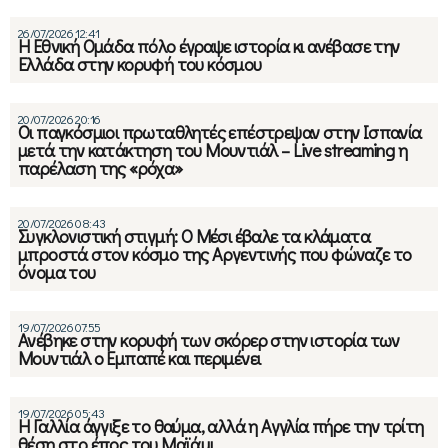
26/07/2026 12:41
Η Εθνική Ομάδα πόλο έγραψε ιστορία κι ανέβασε την
Ελλάδα στην κορυφή του κόσμου
20/07/2026 20:16
Οι παγκόσμιοι πρωταθλητές επέστρεψαν στην Ισπανία
μετά την κατάκτηση του Μουντιάλ – Live streaming η
παρέλαση της «ρόχα»
20/07/2026 08:43
Συγκλονιστική στιγμή: Ο Μέσι έβαλε τα κλάματα
μπροστά στον κόσμο της Αργεντινής που φώναζε το
όνομα του
19/07/2026 07:55
Ανέβηκε στην κορυφή των σκόρερ στην ιστορία των
Μουντιάλ ο Εμπαπέ και περιμένει
19/07/2026 05:43
Η Γαλλία άγγιξε το θαύμα, αλλά η Αγγλία πήρε την τρίτη
θέση στο έπος του Μαϊάμι