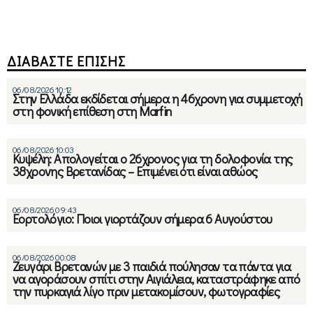
ΔΙΑΒΑΣΤΕ ΕΠΙΣΗΣ
06/08/2026 10:12
Στην Ελλάδα εκδίδεται σήμερα η 46χρονη για συμμετοχή
στη φονική επίθεση στη Marfin
06/08/2026 10:03
Κυψέλη: Απολογείται ο 26χρονος για τη δολοφονία της
38χρονης Βρετανίδας – Επιμένει ότι είναι αθώος
06/08/2026 09:43
Εορτολόγιο: Ποιοι γιορτάζουν σήμερα 6 Αυγούστου
06/08/2026 00:08
Ζευγάρι Βρετανών με 3 παιδιά πούλησαν τα πάντα για
να αγοράσουν σπίτι στην Αιγιάλεια, καταστράφηκε από
την πυρκαγιά λίγο πριν μετακομίσουν, φωτογραφίες