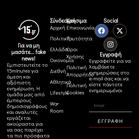
Σύνδεσμοι
Χρήσιμα
Social
Αρχική
Επικοινωνία
Πολιτική
Ταυτότητα
Για να μη
Ελλάδα
Όροι
μασάτε... fake
Εγγραφή
Χρήσης
news!
Οικονομία
Εγγραφείτε για να
Εμπιστευτείτε το
λαμβάνετε
Πολιτική
15minutes για
Διεθνή
ενημερώσεις στο
Απορρήτου
άμεση και
e-mail σας και να
Αθλητικά
αξιόπιστη
είστε πάντοτε
Πολιτική
ενημέρωση. Η
ενημερωμένοι
Cookies
Lifestyle
ομάδα μας από
έμπειρους
War
δημοσιογράφους
Room
και αναλυτές
εργάζεται
ΕΓΓΡΑΦΗ
ακούραστα για
να σας παρέχει
τα πιο πρόσφατα