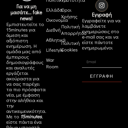
Για να μη
Ελλάδα
Όροι
μασάτε... fake
Εγγραφή
Χρήσης
news!
Οικονομία
Εγγραφείτε για να
Εμπιστευτείτε το
λαμβάνετε
Πολιτική
15minutes για
Διεθνή
ενημερώσεις στο
Απορρήτου
άμεση και
e-mail σας και να
Αθλητικά
αξιόπιστη
είστε πάντοτε
Πολιτική
ενημέρωση. Η
ενημερωμένοι
Cookies
Lifestyle
ομάδα μας από
έμπειρους
War
δημοσιογράφους
Room
και αναλυτές
εργάζεται
ΕΓΓΡΑΦΗ
ακούραστα για
να σας παρέχει
τα πιο πρόσφατα
νέα, με έμφαση
στην αλήθεια και
την
αντικειμενικότητα.
Με το
15minutes
,
είστε πάντα ένα
βήμα μπροστά