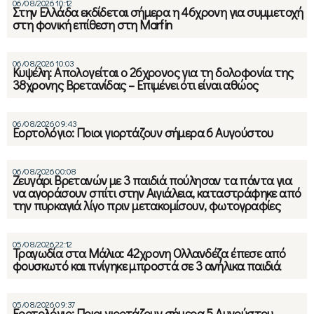
06/08/2026 10:12
Στην Ελλάδα εκδίδεται σήμερα η 46χρονη για συμμετοχή
στη φονική επίθεση στη Marfin
06/08/2026 10:03
Κυψέλη: Απολογείται ο 26χρονος για τη δολοφονία της
38χρονης Βρετανίδας – Επιμένει ότι είναι αθώος
06/08/2026 09:43
Εορτολόγιο: Ποιοι γιορτάζουν σήμερα 6 Αυγούστου
06/08/2026 00:08
Ζευγάρι Βρετανών με 3 παιδιά πούλησαν τα πάντα για
να αγοράσουν σπίτι στην Αιγιάλεια, καταστράφηκε από
την πυρκαγιά λίγο πριν μετακομίσουν, φωτογραφίες
05/08/2026 22:12
Τραγωδία στα Μάλια: 42χρονη Ολλανδέζα έπεσε από
φουσκωτό και πνίγηκε μπροστά σε 3 ανήλικα παιδιά
05/08/2026 09:37
Εορτολόγιο: Ποιοι γιορτάζουν σήμερα 5 Αυγούστου