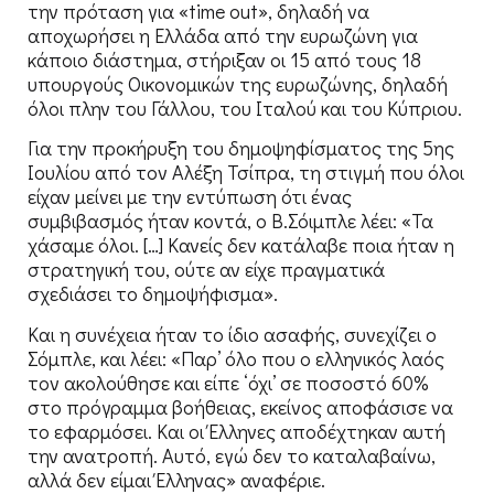
την πρόταση για «time out», δηλαδή να
αποχωρήσει η Ελλάδα από την ευρωζώνη για
κάποιο διάστημα, στήριξαν οι 15 από τους 18
υπουργούς Οικονομικών της ευρωζώνης, δηλαδή
όλοι πλην του Γάλλου, του Ιταλού και του Κύπριου.
Για την προκήρυξη του δημοψηφίσματος της 5ης
Ιουλίου από τον Αλέξη Τσίπρα, τη στιγμή που όλοι
είχαν μείνει με την εντύπωση ότι ένας
συμβιβασμός ήταν κοντά, ο Β.Σόιμπλε λέει: «Τα
χάσαμε όλοι. […] Κανείς δεν κατάλαβε ποια ήταν η
στρατηγική του, ούτε αν είχε πραγματικά
σχεδιάσει το δημοψήφισμα».
Και η συνέχεια ήταν το ίδιο ασαφής, συνεχίζει ο
Σόμπλε, και λέει: «Παρ’ όλο που ο ελληνικός λαός
τον ακολούθησε και είπε ‘όχι’ σε ποσοστό 60%
στο πρόγραμμα βοήθειας, εκείνος αποφάσισε να
το εφαρμόσει. Και οι Έλληνες αποδέχτηκαν αυτή
την ανατροπή. Αυτό, εγώ δεν το καταλαβαίνω,
αλλά δεν είμαι Έλληνας» αναφέριε.