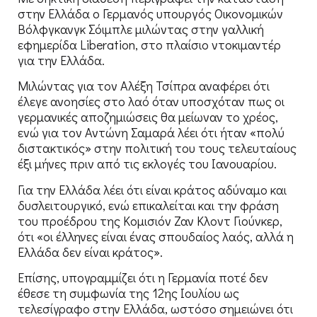
στην Ελλάδα ο Γερμανός υπουργός Οικονομικών
Βόλφγκανγκ Σόιμπλε μιλώντας στην γαλλική
εφημερίδα Liberation, στο πλαίσιο ντοκιμαντέρ
για την Ελλάδα.
Μιλώντας για τον Αλέξη Τσίπρα αναφέρει ότι
έλεγε ανοησίες στο λαό όταν υποσχόταν πως οι
γερμανικές αποζημιώσεις θα μείωναν το χρέος,
ενώ για τον Αντώνη Σαμαρά λέει ότι ήταν «πολύ
διστακτικός» στην πολιτική του τους τελευταίους
έξι μήνες πριν από τις εκλογές του Ιανουαρίου.
Για την Ελλάδα λέει ότι είναι κράτος αδύναμο και
δυσλειτουργικό, ενώ επικαλείται και την φράση
του προέδρου της Κομισιόν Ζαν Κλοντ Γιούνκερ,
ότι «οι έλληνες είναι ένας σπουδαίος λαός, αλλά η
Ελλάδα δεν είναι κράτος».
Επίσης, υπογραμμίζει ότι η Γερμανία ποτέ δεν
έθεσε τη συμφωνία της 12ης Ιουλίου ως
τελεσίγραφο στην Ελλάδα, ωστόσο σημειώνει ότι