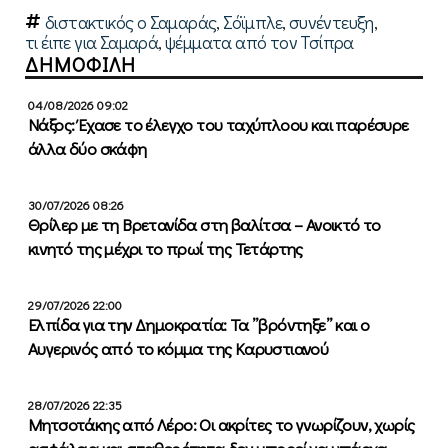
διστακτικός ο Σαμαράς
,
Σόϊμπλε
,
συνέντευξη
,
τι έιπε για Σαμαρά
,
ψέμματα από τον Τσίπρα
ΔΗΜΟΦΙΛΗ
04/08/2026 09:02
Νάξος: Έχασε το έλεγχο του ταχύπλοου και παρέσυρε
άλλα δύο σκάφη
30/07/2026 08:26
Θρίλερ με τη Βρετανίδα στη βαλίτσα – Ανοικτό το
κινητό της μέχρι το πρωί της Τετάρτης
29/07/2026 22:00
Ελπίδα για την Δημοκρατία: Τα ”βρόντηξε” και ο
Αυγερινός από το κόμμα της Καρυστιανού
28/07/2026 22:35
Μητσοτάκης από Λέρο: Οι ακρίτες το γνωρίζουν, χωρίς