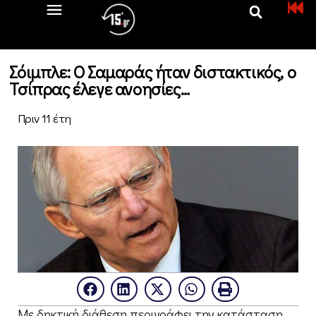
Σόιμπλε: Ο Σαμαράς ήταν διστακτικός, ο
Τσίπρας έλεγε ανοησίες…
Πριν 11 έτη
Με δηκτική διάθεση περιγράφει την κατάσταση