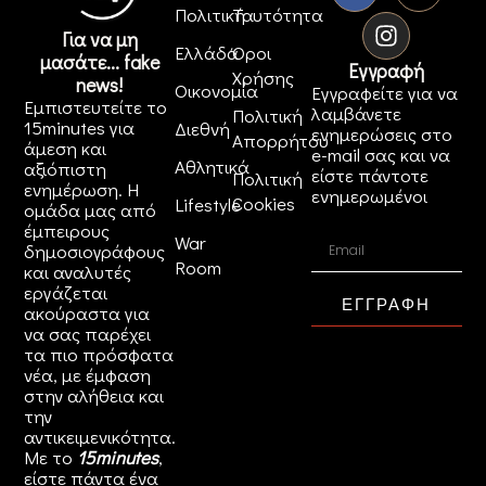
Πολιτική
Ταυτότητα
Για να μη
Ελλάδα
Όροι
μασάτε... fake
Εγγραφή
Χρήσης
news!
Οικονομία
Εγγραφείτε για να
Εμπιστευτείτε το
λαμβάνετε
Πολιτική
15minutes για
Διεθνή
ενημερώσεις στο
Απορρήτου
άμεση και
e-mail σας και να
Αθλητικά
αξιόπιστη
είστε πάντοτε
Πολιτική
ενημέρωση. Η
ενημερωμένοι
Cookies
Lifestyle
ομάδα μας από
έμπειρους
War
δημοσιογράφους
Room
και αναλυτές
εργάζεται
ΕΓΓΡΑΦΗ
ακούραστα για
να σας παρέχει
τα πιο πρόσφατα
νέα, με έμφαση
στην αλήθεια και
την
αντικειμενικότητα.
Με το
15minutes
,
είστε πάντα ένα