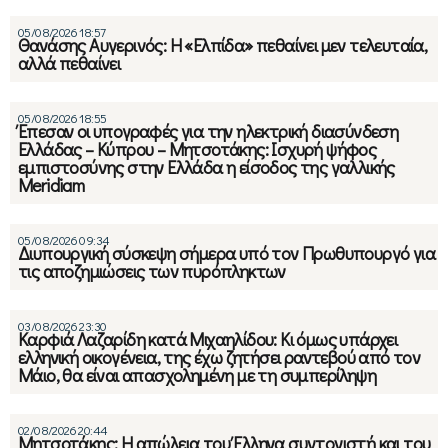
05/08/2026 18:57
Θανάσης Αυγερινός: Η «Ελπίδα» πεθαίνει μεν τελευταία,
αλλά πεθαίνει
05/08/2026 18:55
Έπεσαν οι υπογραφές για την ηλεκτρική διασύνδεση
Ελλάδας – Κύπρου – Μητσοτάκης: Ισχυρή ψήφος
εμπιστοσύνης στην Ελλάδα η είσοδος της γαλλικής
Meridiam
05/08/2026 09:34
Διυπουργική σύσκεψη σήμερα υπό τον Πρωθυπουργό για
τις αποζημιώσεις των πυρόπληκτων
03/08/2026 23:30
Καρφιά Λαζαρίδη κατά Μιχαηλίδου: Κι όμως υπάρχει
ελληνική οικογένεια, της έχω ζητήσει ραντεβού από τον
Μάιο, θα είναι απασχολημένη με τη συμπερίληψη
02/08/2026 20:44
Μητσοτάκης: Η απώλεια του Έλληνα συντονιστή και του