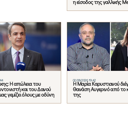
η είσοδος της γαλλικής Me
:44
02/08/2026 19:42
ης: Η απώλεια του
Η Μαρία Καρυστιανού διέ
υντονιστή και του Δανού
Θανάση Αυγερινό από το 
μας γεμίζει όλους με οδύνη
της