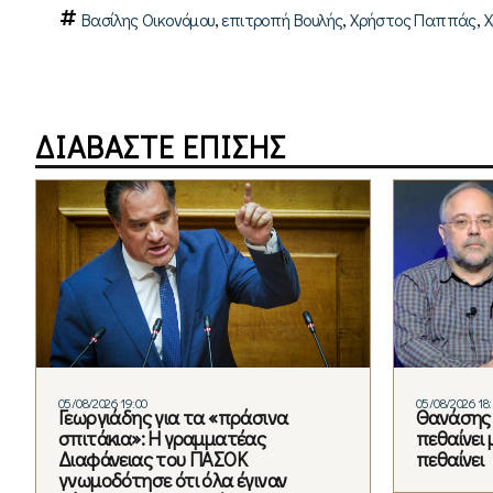
,
,
,
Βασίλης Οικονόμου
επιτροπή Βουλής
Χρήστος Παππάς
Χ
ΔΙΑΒΑΣΤΕ ΕΠΙΣΗΣ
05/08/2026 19:00
05/08/2026 18
Γεωργιάδης για τα «πράσινα
Θανάσης 
σπιτάκια»: Η γραμματέας
πεθαίνει 
Διαφάνειας του ΠΑΣΟΚ
πεθαίνει
γνωμοδότησε ότι όλα έγιναν