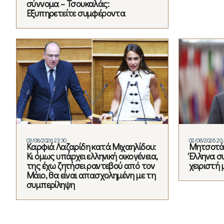
σύννομα – Τσουκαλάς:
Εξυπηρετείτε συμφέροντα
03/08/2026 23:30
02/08/2026 20
Καρφιά Λαζαρίδη κατά Μιχαηλίδου:
Μητσοτάκ
Κι όμως υπάρχει ελληνική οικογένεια,
Έλληνα σ
της έχω ζητήσει ραντεβού από τον
χειριστή 
Μάιο, θα είναι απασχολημένη με τη
συμπερίληψη