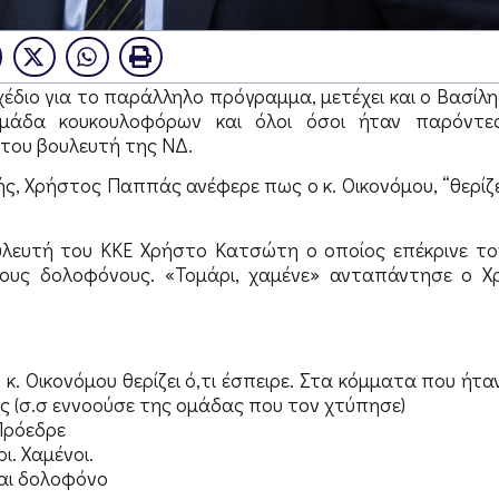
έδιο για το παράλληλο πρόγραμμα, μετέχει και ο Βασίλη
μάδα κουκουλοφόρων και όλοι όσοι ήταν παρόντες
του βουλευτή της ΝΔ.
γής, Χρήστος Παππάς ανέφερε πως ο κ. Οικονόμου, “θερίζε
υλευτή του ΚΚΕ Χρήστο Κατσώτη ο οποίος επέκρινε το
ους δολοφόνους. «Τομάρι, χαμένε» ανταπάντησε ο Χρ
. Οικονόμου θερίζει ό,τι έσπειρε. Στα κόμματα που ήταν
ς (σ.σ εννοούσε της ομάδας που τον χτύπησε)
Πρόεδρε
. Χαμένοι.
ναι δολοφόνο