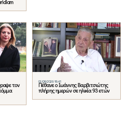
ridiam
02/08/2026 18:41
γραψε τον
Πέθανε ο Ιωάννης Βαρβιτσιώτης
κόμμα
πλήρης ημερών σε ηλικία 93 ετών