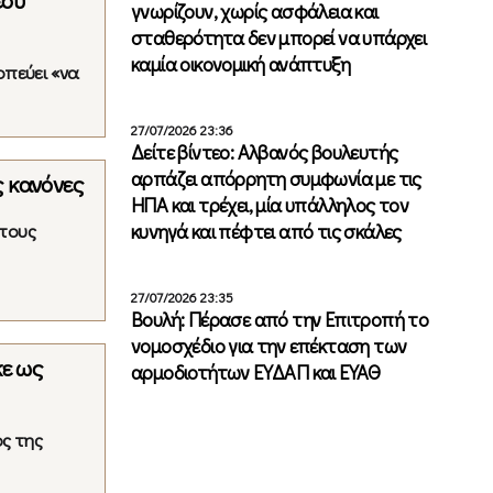
έου
γνωρίζουν, χωρίς ασφάλεια και
σταθερότητα δεν μπορεί να υπάρχει
καμία οικονομική ανάπτυξη
οπεύει «να
27/07/2026 23:36
Δείτε βίντεο: Αλβανός βουλευτής
αρπάζει απόρρητη συμφωνία με τις
ς κανόνες
ΗΠΑ και τρέχει, μία υπάλληλος τον
 τους
κυνηγά και πέφτει από τις σκάλες
27/07/2026 23:35
Βουλή: Πέρασε από την Επιτροπή το
νομοσχέδιο για την επέκταση των
κε ως
αρμοδιοτήτων ΕΥΔΑΠ και ΕΥΑΘ
ς της