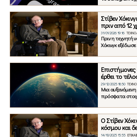
Στίβεν Χόκιν
πριν από 12 χ
31/01/2026 19:16
ΤΕΧΝΟ
Πριν η τεχνητή 
Χόκινγκ εξέδωσε 
Επιστήμονες 
έρθει το τέλο
29/12/2025 18:50
ΤΕΧΝΟ
Μια αυξανόμενη 
πρόσφατα στοιχε
Ο Στίβεν Χόκι
κόσμου και δ
14/10/2025 15:55
ΕΠΙΚΑ