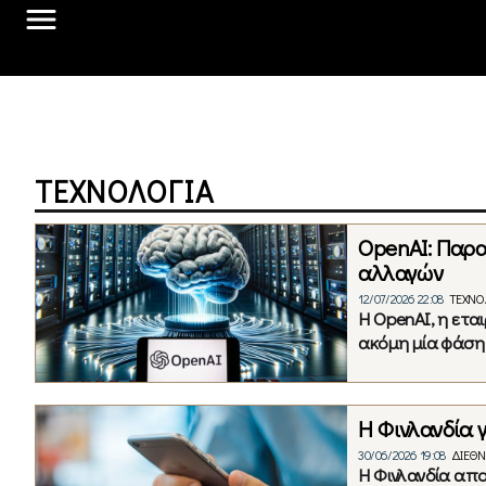
ΤΕΧΝΟΛΟΓΊΑ
OpenAI: Παρα
αλλαγών
12/07/2026 22:08
ΤΕΧΝΟ
Η OpenAI, η ετα
ακόμη μία φάση έ
Η Φινλανδία 
30/06/2026 19:08
ΔΙΕΘ
Η Φινλανδία απ