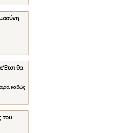
ημοσύνη
: Έτσι θα
αιρό, καθώς
ς του