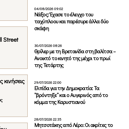
04/08/2026 09:02
Νάξος: Έχασε το έλεγχο του
ταχύπλοου και παρέσυρε άλλα δύο
σκάφη
 Street
30/07/2026 08:26
Θρίλερ με τη Βρετανίδα στη βαλίτσα –
Ανοικτό το κινητό της μέχρι το πρωί
της Τετάρτης
ς κινήσεις
29/07/2026 22:00
Ελπίδα για την Δημοκρατία: Τα
”βρόντηξε” και ο Αυγερινός από το
υς
κόμμα της Καρυστιανού
28/07/2026 22:35
Μητσοτάκης από Λέρο: Οι ακρίτες το