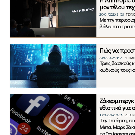
Η Anthropic 
μοντέλου τεχ
20/04/2026 21:56
ΤΕΧΝΟ
Με την περιορισ
βάλει στο τραπέζ
Πώς να προστ
23/03/2026 16:21
ΕΠΙΚΑ
Τρεις βασικούς 
κωδικούς τους κ
Ζάκερμπεργκ σ
εθιστικό για 
18/02/2026 02:39
ΔΙΕΘΝ
Την Τετάρτη, στ
Meta, Μαρκ Ζάκε
το Instagram σχ