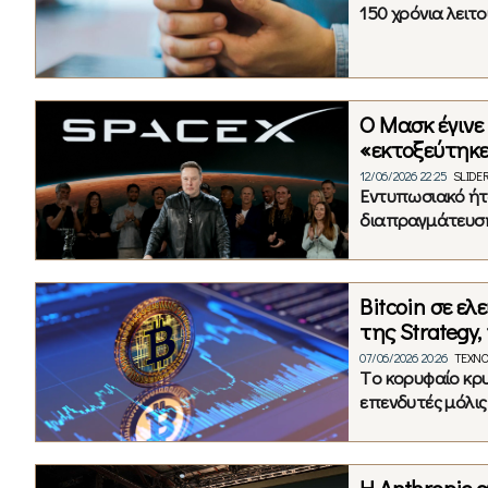
150 χρόνια λειτο
Ο Μασκ έγινε
«εκτοξεύτηκε
12/06/2026 22:25
SLIDE
Εντυπωσιακό ήτ
διαπραγμάτευσή 
Βitcoin σε ε
της Strategy
07/06/2026 20:26
ΤΕΧΝΟ
Tο κορυφαίο κρυ
επενδυτές μόλις 