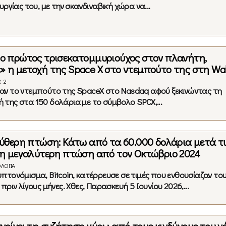
υργίας του, με την σκανδιναβική χώρα να...
 ο πρώτος τρισεκατομμυριούχος στον πλανήτη,
» η μετοχή της Space X στο ντεμπούτο της στη Wall
R_2
αν το ντεμπούτο της SpaceX στο Nasdaq αφού ξεκινώντας τη
της στα 150 δολάρια με το σύμβολο SPCX,...
λεύθερη πτώση: Κάτω από τα 60.000 δολάρια μετά τι
, η μεγαλύτερη πτώση από τον Οκτώβριο 2024
ΛΟΓΊΑ
πτονόμισμα, Bitcoin, κατέρρευσε σε τιμές που ενθουσίαζαν το
πριν λίγους μήνες. Χθες, Παρασκευή 5 Ιουνίου 2026,...