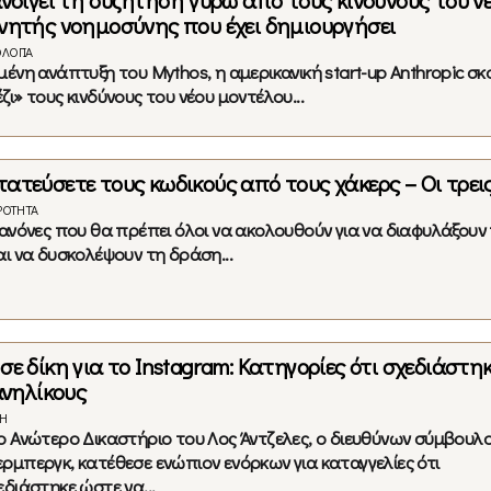
ανοίγει τη συζήτηση γύρω από τους κινδύνους του ν
νητής νοημοσύνης που έχει δημιουργήσει
ΛΟΓΊΑ
μένη ανάπτυξη του Mythos, η αμερικανική start-up Anthropic σκ
ι» τους κινδύνους του νέου μοντέλου...
ατεύσετε τους κωδικούς από τους χάκερς – Οι τρει
ΙΡΌΤΗΤΑ
κανόνες που θα πρέπει όλοι να ακολουθούν για να διαφυλάξουν
αι να δυσκολέψουν τη δράση...
ε δίκη για το Instagram: Κατηγορίες ότι σχεδιάστη
ανηλίκους
Ή
ο Ανώτερο Δικαστήριο του Λος Άντζελες, ο διευθύνων σύμβουλο
ρμπεργκ, κατέθεσε ενώπιον ενόρκων για καταγγελίες ότι
εδιάστηκε ώστε να...