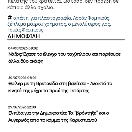
πελάτης του κρατείται, ωστόσο, δεν προέβη σε
κάποιο άλλο σχόλιο.
απάτη
,
για πλαστογραφία
,
Λοράν Φαμπιούς
,
ξέπλυμα μαύρου χρήματος
,
ο μεγαλύτερος γιος
,
Τομάς Φαμπιούς
ΔΗΜΟΦΙΛΗ
04/08/2026 09:02
Νάξος: Έχασε το έλεγχο του ταχύπλοου και παρέσυρε
άλλα δύο σκάφη
30/07/2026 08:26
Θρίλερ με τη Βρετανίδα στη βαλίτσα – Ανοικτό το
κινητό της μέχρι το πρωί της Τετάρτης
29/07/2026 22:00
Ελπίδα για την Δημοκρατία: Τα ”βρόντηξε” και ο
Αυγερινός από το κόμμα της Καρυστιανού