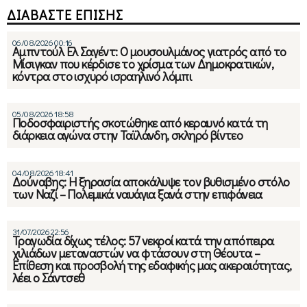
ΔΙΑΒΑΣΤΕ ΕΠΙΣΗΣ
06/08/2026 00:16
Αμπντούλ Ελ Σαγέντ: Ο μουσουλμάνος γιατρός από το
Μίσιγκαν που κέρδισε το χρίσμα των Δημοκρατικών,
κόντρα στο ισχυρό ισραηλινό λόμπι
05/08/2026 18:58
Ποδοσφαιριστής σκοτώθηκε από κεραυνό κατά τη
διάρκεια αγώνα στην Ταϊλάνδη, σκληρό βίντεο
04/08/2026 18:41
Δούναβης: Η ξηρασία αποκάλυψε τον βυθισμένο στόλο
των Ναζί – Πολεμικά ναυάγια ξανά στην επιφάνεια
31/07/2026 22:56
Τραγωδία δίχως τέλος: 57 νεκροί κατά την απόπειρα
χιλιάδων μεταναστών να φτάσουν στη Θέουτα –
Επίθεση και προσβολή της εδαφικής μας ακεραιότητας,
λέει ο Σάντσεθ