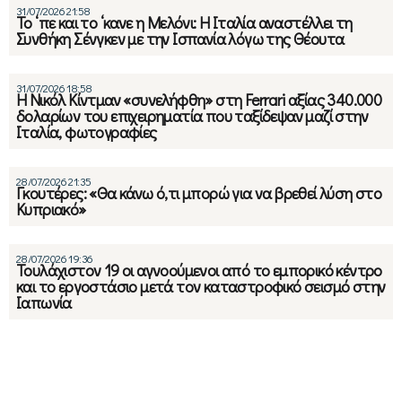
31/07/2026 21:58
Το ‘πε και το ‘κανε η Μελόνι: Η Ιταλία αναστέλλει τη
Συνθήκη Σένγκεν με την Ισπανία λόγω της Θέουτα
31/07/2026 18:58
Η Νικόλ Κίντμαν «συνελήφθη» στη Ferrari αξίας 340.000
δολαρίων του επιχειρηματία που ταξίδεψαν μαζί στην
Ιταλία, φωτογραφίες
28/07/2026 21:35
Γκουτέρες: «Θα κάνω ό,τι μπορώ για να βρεθεί λύση στο
Κυπριακό»
28/07/2026 19:36
Τουλάχιστον 19 οι αγνοούμενοι από το εμπορικό κέντρο
και το εργοστάσιο μετά τον καταστροφικό σεισμό στην
Ιαπωνία