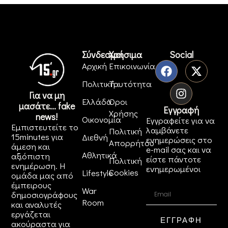
Σύνδεσμοι
Χρήσιμα
Social
Αρχική
Επικοινωνία
Πολιτική
Ταυτότητα
Για να μη
Ελλάδα
Όροι
μασάτε... fake
Εγγραφή
Χρήσης
news!
Οικονομία
Εγγραφείτε για να
Εμπιστευτείτε το
λαμβάνετε
Πολιτική
15minutes για
Διεθνή
ενημερώσεις στο
Απορρήτου
άμεση και
e-mail σας και να
Αθλητικά
αξιόπιστη
είστε πάντοτε
Πολιτική
ενημέρωση. Η
ενημερωμένοι
Cookies
Lifestyle
ομάδα μας από
έμπειρους
War
δημοσιογράφους
Room
και αναλυτές
εργάζεται
ΕΓΓΡΑΦΗ
ακούραστα για