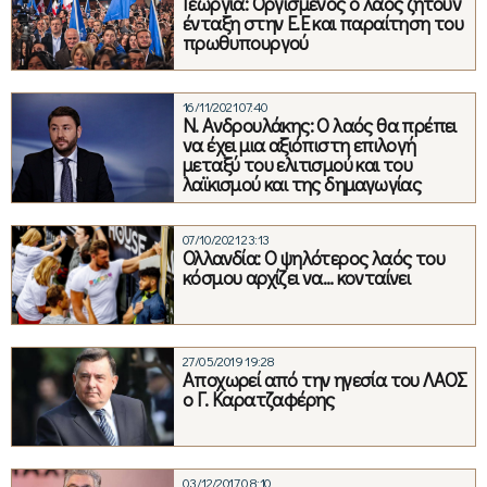
Γεωργία: Οργισμένος ο λαός ζητούν
ένταξη στην Ε.Ε και παραίτηση του
πρωθυπουργού
16/11/2021 07:40
Ν. Ανδρουλάκης: Ο λαός θα πρέπει
να έχει μια αξιόπιστη επιλογή
μεταξύ του ελιτισμού και του
λαϊκισμού και της δημαγωγίας
07/10/2021 23:13
Ολλανδία: Ο ψηλότερος λαός του
κόσμου αρχίζει να… κονταίνει
27/05/2019 19:28
Αποχωρεί από την ηγεσία του ΛΑΟΣ
ο Γ. Καρατζαφέρης
03/12/2017 08:10