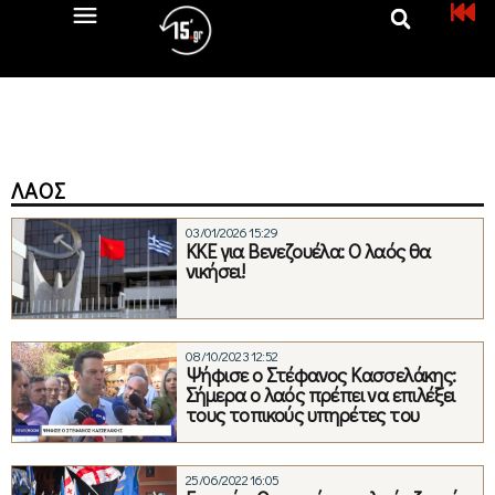
ΛΑΌΣ
03/01/2026 15:29
ΚΚΕ για Βενεζουέλα: Ο λαός θα
νικήσει!
08/10/2023 12:52
Ψήφισε ο Στέφανος Κασσελάκης:
Σήμερα ο λαός πρέπει να επιλέξει
τους τοπικούς υπηρέτες του
25/06/2022 16:05