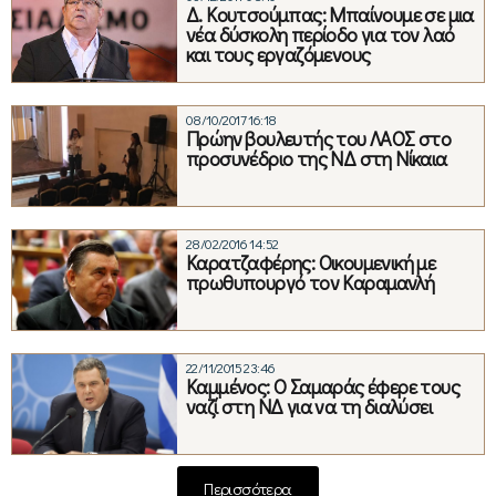
Δ. Κουτσούμπας: Μπαίνουμε σε μια
νέα δύσκολη περίοδο για τον λαό
και τους εργαζόμενους
08/10/2017 16:18
Πρώην βουλευτής του ΛΑΟΣ στο
προσυνέδριο της ΝΔ στη Νίκαια
28/02/2016 14:52
Καρατζαφέρης: Οικουμενική με
πρωθυπουργό τον Καραμανλή
22/11/2015 23:46
Καμμένος: Ο Σαμαράς έφερε τους
ναζί στη ΝΔ για να τη διαλύσει
Περισσότερα