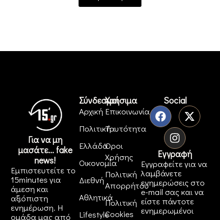
Σύνδεσμοι
Χρήσιμα
Social
Αρχική
Επικοινωνία
Πολιτική
Ταυτότητα
Για να μη
Ελλάδα
Όροι
μασάτε... fake
Εγγραφή
Χρήσης
news!
Οικονομία
Εγγραφείτε για να
Εμπιστευτείτε το
λαμβάνετε
Πολιτική
15minutes για
Διεθνή
ενημερώσεις στο
Απορρήτου
άμεση και
e-mail σας και να
Αθλητικά
αξιόπιστη
είστε πάντοτε
Πολιτική
ενημέρωση. Η
ενημερωμένοι
Cookies
Lifestyle
ομάδα μας από