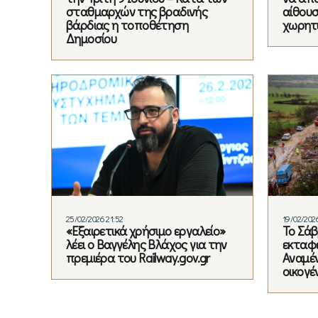
σταθμαρχών της βραδινής
αίθουσ
βάρδιας η τοποθέτηση
χωρητ
Δημοσίου
25/02/2026 21:52
19/02/202
«Εξαιρετικά χρήσιμο εργαλείο»
Το Σάβ
λέει ο Βαγγέλης Βλάχος για την
εκταφ
πρεμιέρα του Railway.gov.gr
Αναμέ
οικογέ