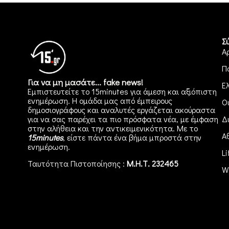
Σ
Α
Π
Για να μη μασάτε... fake news!
Ε
Εμπιστευτείτε το 15minutes για άμεση και αξιόπιστη
ενημέρωση. Η ομάδα μας από έμπειρους
Ο
δημοσιογράφους και αναλυτές εργάζεται ακούραστα
για να σας παρέχει τα πιο πρόσφατα νέα, με έμφαση
Δ
στην αλήθεια και την αντικειμενικότητα. Με το
Α
15minutes
, είστε πάντα ένα βήμα μπροστά στην
ενημέρωση
.
Li
Ταυτότητα Πιστοποίησης :
Μ.Η.Τ. 232465
W