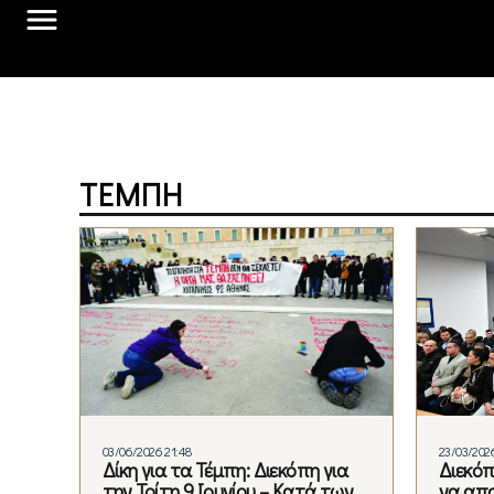
ΤΈΜΠΗ
03/06/2026 21:48
23/03/2026
Δίκη για τα Τέμπη: Διεκόπη για
Διεκόπ
την Τρίτη 9 Ιουνίου – Κατά των
να απο