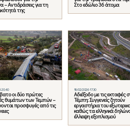
α – Aντιδράσεις για τη
Στο εδώλιο 36 άτομα
ικότητά της
6 20:40
18/02/2026 17:30
βατο οι δύο πρώτες
Αδιέξοδο με τις εκταφές 
ές θυμάτων των Τεμπών –
Τέμπη: Συγγενείς ζητούν
νονται προσφυγές από τις
εργαστήρια του εξωτερικ
νειες
καθώς τα ελληνικά δηλών
έλλειψη εξοπλισμού