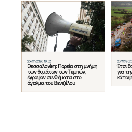
25/01/2026 19:32
20/10/2025
Θεσσαλονίκη: Πορεία στη μνήμη
Έτσι θ
των θυμάτων των Τεμπών,
για τη
έγραψαν συνθήματα στο
κάτοψ
άγαλμα του Βενιζέλου