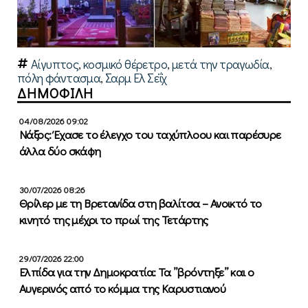
Αίγυπτος
,
κοσμικό θέρετρο
,
μετά την τραγωδία
,
πόλη φάντασμα
,
Σαρμ Ελ Σεΐχ
ΔΗΜΟΦΙΛΗ
04/08/2026 09:02
Νάξος: Έχασε το έλεγχο του ταχύπλοου και παρέσυρε
άλλα δύο σκάφη
30/07/2026 08:26
Θρίλερ με τη Βρετανίδα στη βαλίτσα – Ανοικτό το
κινητό της μέχρι το πρωί της Τετάρτης
29/07/2026 22:00
Ελπίδα για την Δημοκρατία: Τα ”βρόντηξε” και ο
Αυγερινός από το κόμμα της Καρυστιανού