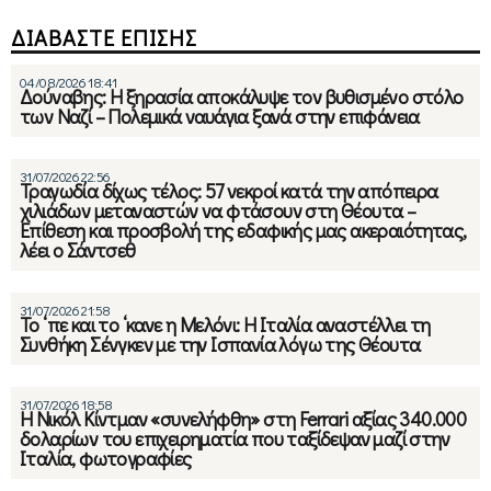
ΔΙΑΒΑΣΤΕ ΕΠΙΣΗΣ
04/08/2026 18:41
Δούναβης: Η ξηρασία αποκάλυψε τον βυθισμένο στόλο
των Ναζί – Πολεμικά ναυάγια ξανά στην επιφάνεια
31/07/2026 22:56
Τραγωδία δίχως τέλος: 57 νεκροί κατά την απόπειρα
χιλιάδων μεταναστών να φτάσουν στη Θέουτα –
Επίθεση και προσβολή της εδαφικής μας ακεραιότητας,
λέει ο Σάντσεθ
31/07/2026 21:58
Το ‘πε και το ‘κανε η Μελόνι: Η Ιταλία αναστέλλει τη
Συνθήκη Σένγκεν με την Ισπανία λόγω της Θέουτα
31/07/2026 18:58
Η Νικόλ Κίντμαν «συνελήφθη» στη Ferrari αξίας 340.000
δολαρίων του επιχειρηματία που ταξίδεψαν μαζί στην
Ιταλία, φωτογραφίες