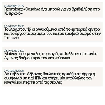
28/07/2026 21:35
Γκουτέρες: «Θα κάνω ό,τι μπορώ για να βρεθεί λύση στο
Κυπριακό»
28/07/2026 19:36
Τουλάχιστον 19 οι αγνοούμενοι από το εμπορικό κέντρο
και το εργοστάσιο μετά τον καταστροφικό σεισμό στην
Ιαπωνία
28/07/2026 08:02
Μαίνονται οι μεγάλες πυρκαγιές σε Γαλλία και Ισπανία –
Αγώνας δρόμου πριν τον νέο καύσωνα
27/07/2026 23:36
Δείτε βίντεο: Αλβανός βουλευτής αρπάζει απόρρητη
συμφωνία με τις ΗΠΑ και τρέχει, μία υπάλληλος τον
κυνηγά και πέφτει από τις σκάλες