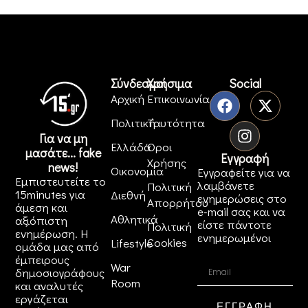
Σύνδεσμοι
Χρήσιμα
Social
Αρχική
Επικοινωνία
Πολιτική
Ταυτότητα
Για να μη
Ελλάδα
Όροι
μασάτε... fake
Εγγραφή
Χρήσης
news!
Οικονομία
Εγγραφείτε για να
Εμπιστευτείτε το
λαμβάνετε
Πολιτική
15minutes για
Διεθνή
ενημερώσεις στο
Απορρήτου
άμεση και
e-mail σας και να
Αθλητικά
αξιόπιστη
είστε πάντοτε
Πολιτική
ενημέρωση. Η
ενημερωμένοι
Cookies
Lifestyle
ομάδα μας από
έμπειρους
War
δημοσιογράφους
Room
και αναλυτές
εργάζεται
ΕΓΓΡΑΦΗ