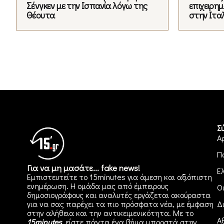
Σένγκεν με την Ισπανία λόγω της
επιχειρημ
Θέουτα
στην Ιτα
Σ
Α
Π
Για να μη μασάτε... fake news!
Ε
Εμπιστευτείτε το 15minutes για άμεση και αξιόπιστη
ενημέρωση. Η ομάδα μας από έμπειρους
Ο
δημοσιογράφους και αναλυτές εργάζεται ακούραστα
για να σας παρέχει τα πιο πρόσφατα νέα, με έμφαση
Δ
στην αλήθεια και την αντικειμενικότητα. Με το
Α
15minutes
, είστε πάντα ένα βήμα μπροστά στην