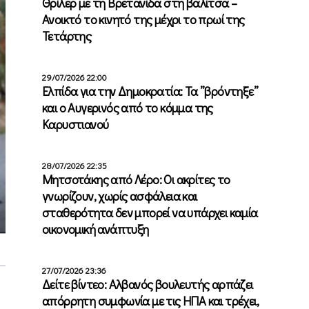
Θρίλερ με τη Βρετανίδα στη βαλίτσα –
Ανοικτό το κινητό της μέχρι το πρωί της
Τετάρτης
29/07/2026 22:00
Ελπίδα για την Δημοκρατία: Τα ”βρόντηξε”
και ο Αυγερινός από το κόμμα της
Καρυστιανού
28/07/2026 22:35
Μητσοτάκης από Λέρο: Οι ακρίτες το
γνωρίζουν, χωρίς ασφάλεια και
σταθερότητα δεν μπορεί να υπάρχει καμία
οικονομική ανάπτυξη
27/07/2026 23:36
Δείτε βίντεο: Αλβανός βουλευτής αρπάζει
απόρρητη συμφωνία με τις ΗΠΑ και τρέχει,