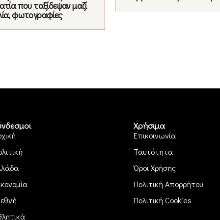
ατία που ταξίδεψαν μαζί
λία, φωτογραφίες
ύνδεσμοι
Χρήσιμα
ρχική
Επικοινωνία
ολιτική
Ταυτότητα
λλάδα
Όροι Χρήσης
ικονομία
Πολιτική Απορρήτου
ιεθνή
Πολιτική Cookies
θλητικά