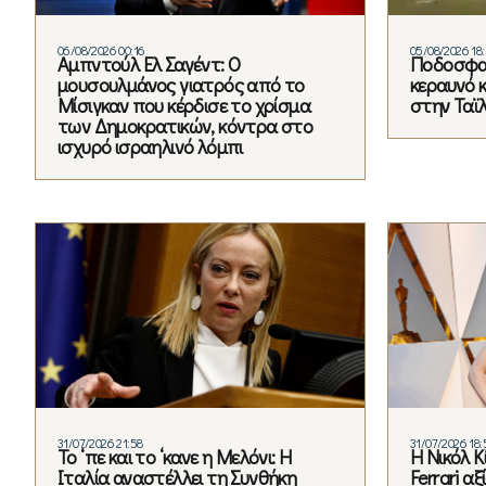
06/08/2026 00:16
05/08/2026 18
Αμπντούλ Ελ Σαγέντ: Ο
Ποδοσφα
μουσουλμάνος γιατρός από το
κεραυνό 
Μίσιγκαν που κέρδισε το χρίσμα
στην Ταϊ
των Δημοκρατικών, κόντρα στο
ισχυρό ισραηλινό λόμπι
31/07/2026 21:58
31/07/2026 18:
Το ‘πε και το ‘κανε η Μελόνι: Η
Η Νικόλ 
Ιταλία αναστέλλει τη Συνθήκη
Ferrari α