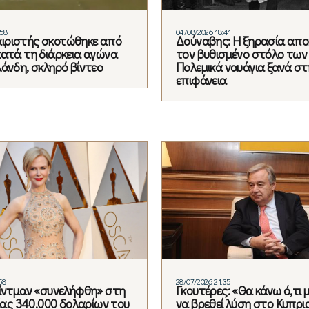
:58
04/08/2026 18:41
ιριστής σκοτώθηκε από
Δούναβης: Η ξηρασία απ
κατά τη διάρκεια αγώνα
τον βυθισμένο στόλο των 
λάνδη, σκληρό βίντεο
Πολεμικά ναυάγια ξανά στ
επιφάνεια
58
28/07/2026 21:35
Κίντμαν «συνελήφθη» στη
Γκουτέρες: «Θα κάνω ό,τι
ξίας 340.000 δολαρίων του
να βρεθεί λύση στο Κυπρι