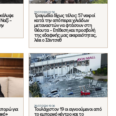
31/07/2026 22:56
οκάλυψε
Τραγωδία δίχως τέλος: 57 νεκροί
Ναζί –
κατά την απόπειρα χιλιάδων
ην
μεταναστών να φτάσουν στη
Θέουτα – Επίθεση και προσβολή
της εδαφικής μας ακεραιότητας,
λέει ο Σάντσεθ
28/07/2026 19:36
 μπορώ για
Τουλάχιστον 19 οι αγνοούμενοι από
ακό»
το εμπορικό κέντρο και το