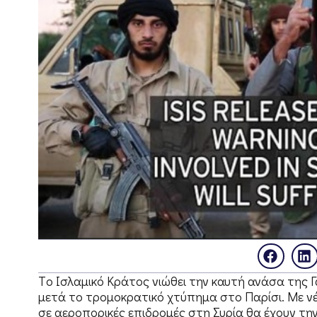
Tο Ισλαμικό Κράτος νιώθει την καυτή ανάσα της 
μετά το τρομοκρατικό χτύπημα στο Παρίσι. Με νέ
σε αεροπορικές επιδρομές στη Συρία θα έχουν την 