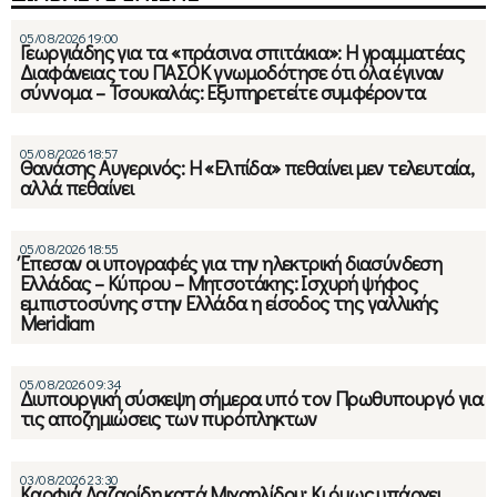
05/08/2026 19:00
Γεωργιάδης για τα «πράσινα σπιτάκια»: Η γραμματέας
Διαφάνειας του ΠΑΣΟΚ γνωμοδότησε ότι όλα έγιναν
σύννομα – Τσουκαλάς: Εξυπηρετείτε συμφέροντα
05/08/2026 18:57
Θανάσης Αυγερινός: Η «Ελπίδα» πεθαίνει μεν τελευταία,
αλλά πεθαίνει
05/08/2026 18:55
Έπεσαν οι υπογραφές για την ηλεκτρική διασύνδεση
Ελλάδας – Κύπρου – Μητσοτάκης: Ισχυρή ψήφος
εμπιστοσύνης στην Ελλάδα η είσοδος της γαλλικής
Meridiam
05/08/2026 09:34
Διυπουργική σύσκεψη σήμερα υπό τον Πρωθυπουργό για
τις αποζημιώσεις των πυρόπληκτων
03/08/2026 23:30
Καρφιά Λαζαρίδη κατά Μιχαηλίδου: Κι όμως υπάρχει