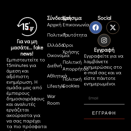
Σύνδεσμοι
Χρήσιμα
Social
Αρχική
Επικοινωνία
Πολιτική
Ταυτότητα
Για να μη
Ελλάδα
Όροι
μασάτε... fake
Εγγραφή
Χρήσης
news!
Οικονομία
Εγγραφείτε για να
Εμπιστευτείτε το
λαμβάνετε
Πολιτική
15minutes για
Διεθνή
ενημερώσεις στο
Απορρήτου
άμεση και
e-mail σας και να
Αθλητικά
αξιόπιστη
είστε πάντοτε
Πολιτική
ενημέρωση. Η
ενημερωμένοι
Cookies
Lifestyle
ομάδα μας από
έμπειρους
War
δημοσιογράφους
Room
και αναλυτές
εργάζεται
ΕΓΓΡΑΦΗ
ακούραστα για
να σας παρέχει
τα πιο πρόσφατα