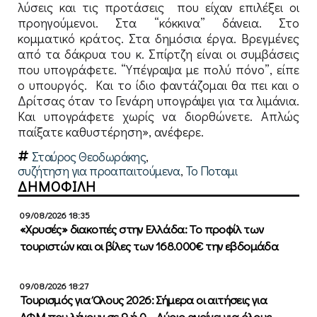
λύσεις και τις προτάσεις που είχαν επιλέξει οι
προηγούμενοι. Στα “κόκκινα” δάνεια. Στο
κομματικό κράτος. Στα δημόσια έργα. Βρεγμένες
από τα δάκρυα του κ. Σπίρτζη είναι οι συμβάσεις
που υπογράφετε. “Υπέγραψα με πολύ πόνο”, είπε
ο υπουργός. Και το ίδιο φαντάζομαι θα πει και ο
Δρίτσας όταν το Γενάρη υπογράψει για τα λιμάνια.
Και υπογράφετε χωρίς να διορθώνετε. Απλώς
παίξατε καθυστέρηση», ανέφερε.
Σταύρος Θεοδωράκης
,
συζήτηση για προαπαιτούμενα
,
Το Ποταμι
ΔΗΜΟΦΙΛΗ
09/08/2026 18:35
«Χρυσές» διακοπές στην Ελλάδα: Το προφίλ των
τουριστών και οι βίλες των 168.000€ την εβδομάδα
09/08/2026 18:27
Τουρισμός για Όλους 2026: Σήμερα οι αιτήσεις για
ΑΦΜ που λήγουν σε 9 ή 0 – Αύριο ανοίγει για όλους