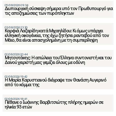
05/08/2026 09:34
Διυπουργική σύσκεψη σήμερα υπό τον Πρωθυπουργό για
τις αποζημιώσεις των πυρόπληκτων
03/08/2026 23:30
Καρφιά Λαζαρίδη κατά Μιχαηλίδου: Κι όμως υπάρχει
ελληνική οικογένεια, της έχω ζητήσει ραντεβού από τον
Μάιο, θα είναι απασχολημένη με τη συμπερίληψη
02/08/2026 20:44
Μητσοτάκης: Η απώλεια του Έλληνα συντονιστή και του
Δανού χειριστή μας γεμίζει όλους με οδύνη
02/08/2026 19:42
Η Μαρία Καρυστιανού διέγραψε τον Θανάση Αυγερινό
από το κόμμα της
02/08/2026 18:41
Πέθανε ο Ιωάννης Βαρβιτσιώτης πλήρης ημερών σε
ηλικία 93 ετών