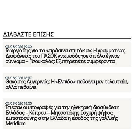
ΔΙΑΒΑΣΤΕ ΕΠΙΣΗΣ
05/08/2026 19:00
Γεωργιάδης για τα «πράσινα σπιτάκια»: Η γραμματέας
Διαφάνειας του ΠΑΣΟΚ γνωμοδότησε ότι όλα έγιναν
σύννομα – Τσουκαλάς: Εξυπηρετείτε συμφέροντα
05/08/2026 18:57
Θανάσης Αυγερινός: Η «Ελπίδα» πεθαίνει μεν τελευταία,
αλλά πεθαίνει
05/08/2026 18:55
Έπεσαν οι υπογραφές για την ηλεκτρική διασύνδεση
Ελλάδας – Κύπρου – Μητσοτάκης: Ισχυρή ψήφος
εμπιστοσύνης στην Ελλάδα η είσοδος της γαλλικής
Meridiam