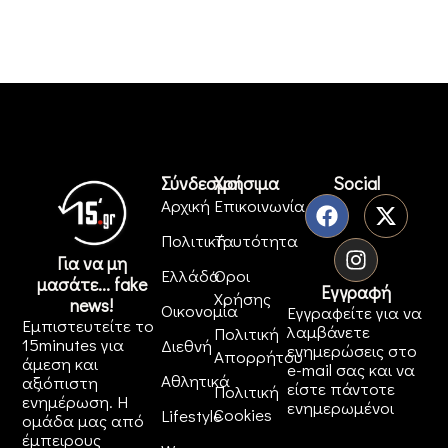
Σύνδεσμοι
Χρήσιμα
Social
Αρχική
Επικοινωνία
Πολιτική
Ταυτότητα
Για να μη
Ελλάδα
Όροι
μασάτε... fake
Εγγραφή
Χρήσης
news!
Οικονομία
Εγγραφείτε για να
Εμπιστευτείτε το
λαμβάνετε
Πολιτική
15minutes για
Διεθνή
ενημερώσεις στο
Απορρήτου
άμεση και
e-mail σας και να
Αθλητικά
αξιόπιστη
είστε πάντοτε
Πολιτική
ενημέρωση. Η
ενημερωμένοι
Cookies
Lifestyle
ομάδα μας από
έμπειρους