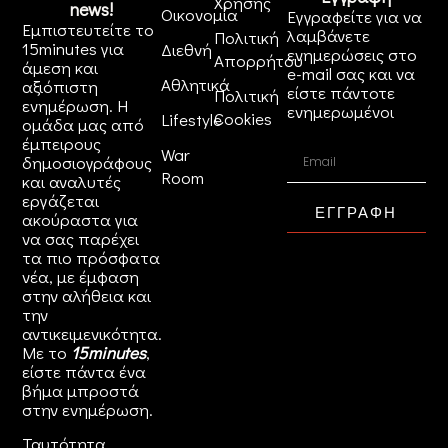
Χρήσης
news!
Οικονομία
Εγγραφείτε για να
Εμπιστευτείτε το
λαμβάνετε
Πολιτική
15minutes για
Διεθνή
ενημερώσεις στο
Απορρήτου
άμεση και
e-mail σας και να
Αθλητικά
αξιόπιστη
είστε πάντοτε
Πολιτική
ενημέρωση. Η
ενημερωμένοι
Cookies
Lifestyle
ομάδα μας από
έμπειρους
War
δημοσιογράφους
Room
και αναλυτές
εργάζεται
ΕΓΓΡΑΦΗ
ακούραστα για
να σας παρέχει
τα πιο πρόσφατα
νέα, με έμφαση
στην αλήθεια και
την
αντικειμενικότητα.
Με το
15minutes
,
είστε πάντα ένα
βήμα μπροστά
στην
ενημέρωση
.
Ταυτότητα