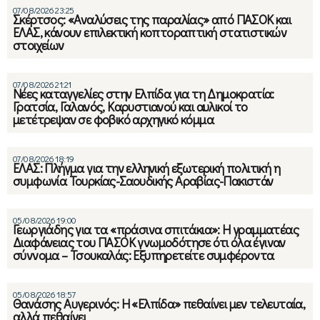
07/08/2026 23:25
Σκέρτσος: «Αναλύσεις της παραλίας» από ΠΑΣΟΚ και
ΕΛΑΣ, κάνουν επιλεκτική κοπτοραπτική στατιστικών
στοιχείων
07/08/2026 21:21
Νέες καταγγελίες στην Ελπίδα για τη Δημοκρατία:
Γρατσία, Γαλανός, Καρυστιανού και αυλικοί το
μετέτρεψαν σε φοβικό αρχηγικό κόμμα
07/08/2026 18:19
ΕΛΑΣ: Πλήγμα για την ελληνική εξωτερική πολιτική η
συμφωνία Τουρκίας-Σαουδικής Αραβίας-Πακιστάν
05/08/2026 19:00
Γεωργιάδης για τα «πράσινα σπιτάκια»: Η γραμματέας
Διαφάνειας του ΠΑΣΟΚ γνωμοδότησε ότι όλα έγιναν
σύννομα – Τσουκαλάς: Εξυπηρετείτε συμφέροντα
05/08/2026 18:57
Θανάσης Αυγερινός: Η «Ελπίδα» πεθαίνει μεν τελευταία,
αλλά πεθαίνει