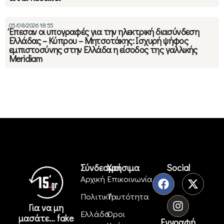
05/08/2026 18:55
Έπεσαν οι υπογραφές για την ηλεκτρική διασύνδεση
Ελλάδας – Κύπρου – Μητσοτάκης: Ισχυρή ψήφος
εμπιστοσύνης στην Ελλάδα η είσοδος της γαλλικής
Meridiam
Σύνδεσμοι
Χρήσιμα
Social
Αρχική
Επικοινωνία
Πολιτική
Ταυτότητα
Για να μη
Ελλάδα
Όροι
μασάτε... fake
Εγγραφή